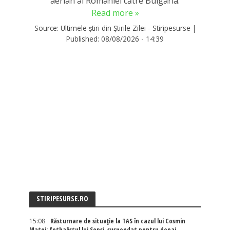
aerian al României către Bulgaria.
Read more »
Source:
Ultimele știri din Știrile Zilei - Stiripesurse
|
Published:
08/08/2026 - 14:39
STIRIPESURSE.RO
15:08
Răsturnare de situație la TAS în cazul lui Cosmin
Matei: fotbalistul lui Sepsi, suspendat pentru dopaj