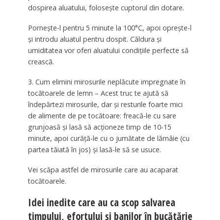
dospirea aluatului, folosește cuptorul din dotare.
Pornește-l pentru 5 minute la 100°C, apoi oprește-l
și introdu aluatul pentru dospit. Căldura și
umiditatea vor oferi aluatului condițiile perfecte să
crească.
3. Cum elimini mirosurile neplăcute impregnate în
tocătoarele de lemn – Acest truc te ajută să
îndepărtezi mirosurile, dar și resturile foarte mici
de alimente de pe tocătoare: freacă-le cu sare
grunjoasă și lasă să acționeze timp de 10-15
minute, apoi curăță-le cu o jumătate de lămâie (cu
partea tăiată în jos) și lasă-le să se usuce.
Vei scăpa astfel de mirosurile care au acaparat
tocătoarele.
Idei inedite care au ca scop salvarea
timpului, efortului și banilor în bucătărie