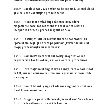
15:06
Bacalaureat 2026, sesiunea de toamnă. Ce trebuie să
știe cei care vor susține probele scrise
15:00
Prima mare miză după căderea lui Maduro.
Negocierile care pot redesena viitorul Venezuelei au
început la Caracas, proces susținut de SUA
14:52
Fostul șef DIICOT Felix Bănilă rupe contractul cu
Spitalul Moinești și îl acuză pe primar: „Primăriile nu sunt
moșii, profesioniștii nu sunt vasali”
14:52
Romania's Electoral Authority proposes online
registration for EU voters, easier electoral procedures
14:50
Internaţionalul englez Ivan Toney, care a participat
la CM, pus sub acuzare în urma unei agresiuni într-un club
de noapte
14:47
Health Ministry sign 49 addenda signed to continue
healthcare investments
14:44
Prognoza pentru București, în weekend. Se va trece
brusc de la căldură sufocantă la furtuni