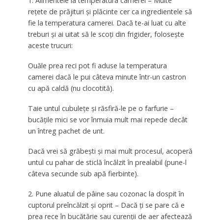
1. Alimentele la temperatura camerei – Multe
rețete de prăjituri și plăcinte cer ca ingredientele să
fie la temperatura camerei. Dacă te-ai luat cu alte
treburi și ai uitat să le scoți din frigider, folosește
aceste trucuri:
Ouăle prea reci pot fi aduse la temperatura
camerei dacă le pui câteva minute într-un castron
cu apă caldă (nu clocotită).
Taie untul cubulețe și răsfiră-le pe o farfurie –
bucățile mici se vor înmuia mult mai repede decât
un întreg pachet de unt.
Dacă vrei să grăbești și mai mult procesul, acoperă
untul cu pahar de sticlă încălzit în prealabil (pune-l
câteva secunde sub apă fierbinte).
2. Pune aluatul de pâine sau cozonac la dospit în
cuptorul preîncălzit și oprit – Dacă ți se pare că e
prea rece în bucătărie sau curenții de aer afectează