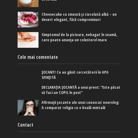
Cheesecake cu zmeură și ciocolată albă – un
desert elegant, fără compromisuri
Simptomul de la picioare, nebagat în seamă,
care poate anunța un colesterol mare
Cele mai comentate
ȘOCANT! Ce au găsit cercetătorii în APA
SFINȚITĂ
DECLARAȚIA ȘOCANTĂ a unui preot: ”Este păcat
să faci un COPIL în post”
Afirmaţii şocante ale unui cunoscut neurolog:
A comparat religia cu o boală mintală
Contact