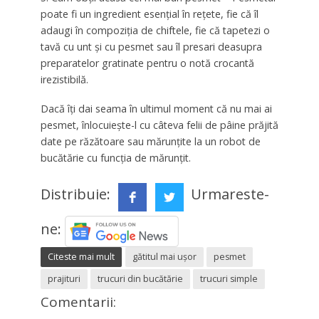
poate fi un ingredient esențial în rețete, fie că îl
adaugi în compoziția de chiftele, fie că tapetezi o
tavă cu unt și cu pesmet sau îl presari deasupra
preparatelor gratinate pentru o notă crocantă
irezistibilă.
Dacă îți dai seama în ultimul moment că nu mai ai
pesmet, înlocuiește-l cu câteva felii de pâine prăjită
date pe răzătoare sau mărunțite la un robot de
bucătărie cu funcția de mărunțit.
Distribuie:
Urmareste-
ne:
Citeste mai mult
gătitul mai ușor
pesmet
prajituri
trucuri din bucătărie
trucuri simple
Comentarii: