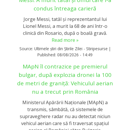
Messi: A murit tatăl și omul care i-a
condus întreaga carieră
Jorge Messi, tatăl și reprezentantul lui
Lionel Messi, a murit la 68 de ani într-o
clinică din Rosario, după o boală gravă.
Read more »
Source:
Ultimele știri din Știrile Zilei - Stiripesurse
|
Published:
08/08/2026 - 14:49
MApN îl contrazice pe premierul
bulgar, după explozia dronei la 100
de metri de graniță: Vehiculul aerian
nu a trecut prin România
Ministerul Apărării Naționale (MApN) a
transmis, sâmbătă, că sistemele de
supraveghere radar nu au detectat niciun
vehicul aerian care să fi traversat spațiul