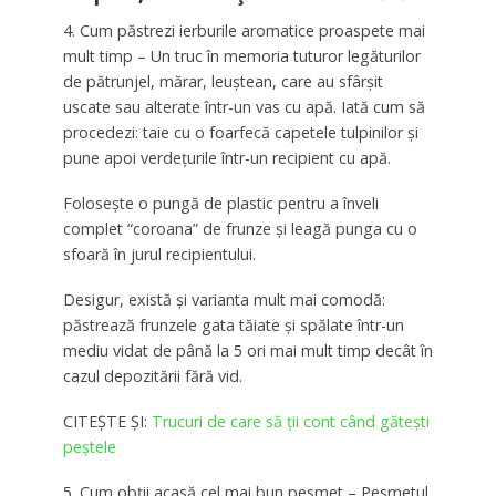
4. Cum păstrezi ierburile aromatice proaspete mai
mult timp – Un truc în memoria tuturor legăturilor
de pătrunjel, mărar, leuștean, care au sfârșit
uscate sau alterate într-un vas cu apă. Iată cum să
procedezi: taie cu o foarfecă capetele tulpinilor și
pune apoi verdețurile într-un recipient cu apă.
Folosește o pungă de plastic pentru a înveli
complet “coroana” de frunze și leagă punga cu o
sfoară în jurul recipientului.
Desigur, există și varianta mult mai comodă:
păstrează frunzele gata tăiate și spălate într-un
mediu vidat de până la 5 ori mai mult timp decât în
cazul depozitării fără vid.
CITEȘTE ȘI:
Trucuri de care să ții cont când gătești
peștele
5. Cum obții acasă cel mai bun pesmet – Pesmetul