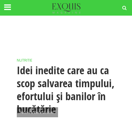
NUTRITIE
Idei inedite care au ca
scop salvarea timpului,
efortului și banilor în
bucătărie
Foto: Pinterest.com