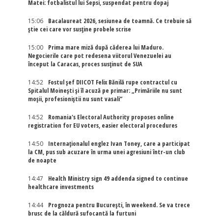
Matei: fotbalistul lui Sepsi, suspendat pentru dopaj
15:06
Bacalaureat 2026, sesiunea de toamnă. Ce trebuie să
știe cei care vor susține probele scrise
15:00
Prima mare miză după căderea lui Maduro.
Negocierile care pot redesena viitorul Venezuelei au
început la Caracas, proces susținut de SUA
14:52
Fostul șef DIICOT Felix Bănilă rupe contractul cu
Spitalul Moinești și îl acuză pe primar: „Primăriile nu sunt
moșii, profesioniștii nu sunt vasali”
14:52
Romania's Electoral Authority proposes online
registration for EU voters, easier electoral procedures
14:50
Internaţionalul englez Ivan Toney, care a participat
la CM, pus sub acuzare în urma unei agresiuni într-un club
de noapte
14:47
Health Ministry sign 49 addenda signed to continue
healthcare investments
14:44
Prognoza pentru București, în weekend. Se va trece
brusc de la căldură sufocantă la furtuni