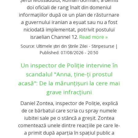
Șeful Mossadului, Roman Gofman, a demis
doi oficiali de rang înalt din domeniul
informațiilor după ce un plan de răsturnare
a guvernului iranian a eșuat sau nu a fost
niciodată implementat, potrivit postului
israelian Channel 12.
Read more »
Source:
Ultimele știri din Știrile Zilei - Stiripesurse
|
Published:
07/08/2026 - 20:50
Un inspector de Poliție intervine în
scandalul "Anna, ține-ți prostul
acasă": De la mărunțișuri la cere mai
grave infracțiuni
Daniel Zontea, inspector de Poliţie, explică
de ce bărbatul care scria cu spray numele
iubitei sale pe o stâncă a greșit. Zontea
comentează unele dintre reacţiile pe care le-
a primit după aparţia în spaţiul public a