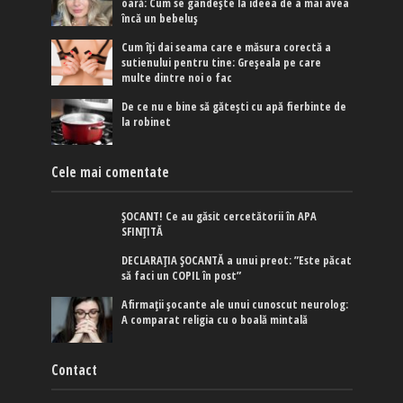
oară: Cum se gândește la ideea de a mai avea
încă un bebeluș
Cum îți dai seama care e măsura corectă a
sutienului pentru tine: Greșeala pe care
multe dintre noi o fac
De ce nu e bine să gătești cu apă fierbinte de
la robinet
Cele mai comentate
ȘOCANT! Ce au găsit cercetătorii în APA
SFINȚITĂ
DECLARAȚIA ȘOCANTĂ a unui preot: ”Este păcat
să faci un COPIL în post”
Afirmaţii şocante ale unui cunoscut neurolog:
A comparat religia cu o boală mintală
Contact