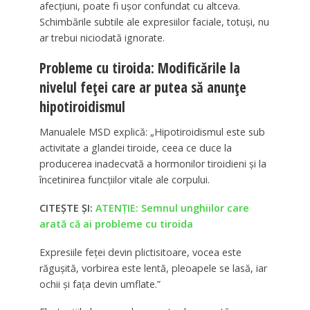
afecțiuni, poate fi ușor confundat cu altceva.
Schimbările subtile ale expresiilor faciale, totuși, nu
ar trebui niciodată ignorate.
Probleme cu tiroida: Modificările la
nivelul feței care ar putea să anunțe
hipotiroidismul
Manualele MSD explică: „Hipotiroidismul este sub
activitate a glandei tiroide, ceea ce duce la
producerea inadecvată a hormonilor tiroidieni și la
încetinirea funcțiilor vitale ale corpului.
CITEȘTE ȘI:
ATENȚIE: Semnul unghiilor care
arată că ai probleme cu tiroida
Expresiile feței devin plictisitoare, vocea este
răgușită, vorbirea este lentă, pleoapele se lasă, iar
ochii și fața devin umflate.”