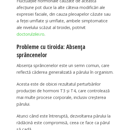
Fluctuațiile hormonale cauzate de această
afecțiune pot duce la alte câteva modificări ale
expresiei faciale, din cauza pleoapelor căzute sau
a feței umflate și umflate, ambele simptomatice
ale nivelului scăzut al tiroidei, potrivit
doctorulzilei.ro
.
Probleme cu tiroida: Absența
sprâncenelor
Absența sprâncenelor este un semn comun, care
reflectă căderea generalizată a părului în organism.
Acesta este de obicei rezultatul perturbărilor
producției de hormoni T3 și T4, care controlează
mai multe procese corporale, inclusiv creșterea
părului.
Atunci când este întreruptă, dezvoltarea părului la
rădăcină este compromisă, ceea ce face ca părul
să cadă.