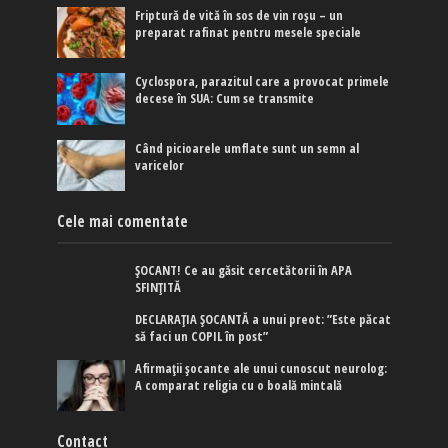
Friptură de vită în sos de vin roșu – un
preparat rafinat pentru mesele speciale
Cyclospora, parazitul care a provocat primele
decese în SUA: Cum se transmite
Când picioarele umflate sunt un semn al
varicelor
Cele mai comentate
ȘOCANT! Ce au găsit cercetătorii în APA
SFINȚITĂ
DECLARAȚIA ȘOCANTĂ a unui preot: ”Este păcat
să faci un COPIL în post”
Afirmaţii şocante ale unui cunoscut neurolog:
A comparat religia cu o boală mintală
Contact