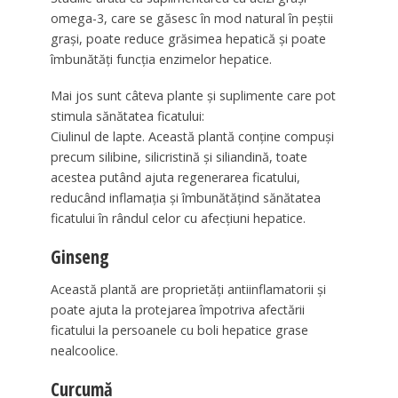
omega-3, care se găsesc în mod natural în peștii
grași, poate reduce grăsimea hepatică și poate
îmbunătăți funcția enzimelor hepatice.
Mai jos sunt câteva plante și suplimente care pot
stimula sănătatea ficatului:
Ciulinul de lapte. Această plantă conține compuși
precum silibine, silicristină și siliandină, toate
acestea putând ajuta regenerarea ficatului,
reducând inflamația și îmbunătățind sănătatea
ficatului în rândul celor cu afecțiuni hepatice.
Ginseng
Această plantă are proprietăți antiinflamatorii și
poate ajuta la protejarea împotriva afectării
ficatului la persoanele cu boli hepatice grase
nealcoolice.
Curcumă