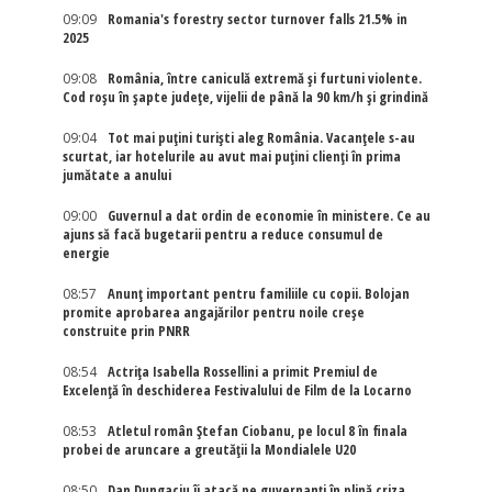
09:09
Romania's forestry sector turnover falls 21.5% in
2025
09:08
România, între caniculă extremă și furtuni violente.
Cod roșu în șapte județe, vijelii de până la 90 km/h și grindină
09:04
Tot mai puțini turiști aleg România. Vacanțele s-au
scurtat, iar hotelurile au avut mai puțini clienți în prima
jumătate a anului
09:00
Guvernul a dat ordin de economie în ministere. Ce au
ajuns să facă bugetarii pentru a reduce consumul de
energie
08:57
Anunț important pentru familiile cu copii. Bolojan
promite aprobarea angajărilor pentru noile creșe
construite prin PNRR
08:54
Actriţa Isabella Rossellini a primit Premiul de
Excelenţă în deschiderea Festivalului de Film de la Locarno
08:53
Atletul român Ștefan Ciobanu, pe locul 8 în finala
probei de aruncare a greutății la Mondialele U20
08:50
Dan Dungaciu îi atacă pe guvernanți în plină criza