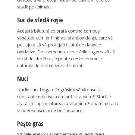
studii pe animale .
Suc de sfeclă roșie
Această băutură colorată conține compuși
sănătoși, cum ar fi nitrații și antioxidanții, care vă
pot ajuta să vă protejați ficatul de daunele
oxidative. De asemenea, cercetările sugerează că
sucul de sfeclă roșie poate crește enzimele
naturale de detoxifiere a ficatului.
Nuci
Nucile sunt bogate în grăsimi sănătoase și
substanțe nutritive, cum ar fi vitamina E. Studiile
arată că suplimentarea cu vitamina E poate ajuta la
scăderea riscului de boli hepatice.
Pește gras
Studiile arată că suplimentarea cu acizi grași