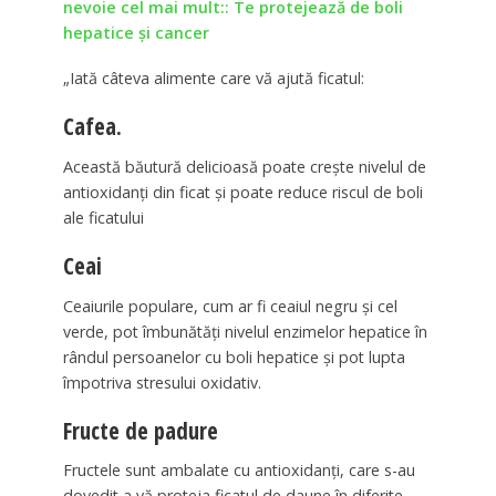
nevoie cel mai mult:: Te protejează de boli
hepatice și cancer
„Iată câteva alimente care vă ajută ficatul:
Cafea.
Această băutură delicioasă poate crește nivelul de
antioxidanți din ficat și poate reduce riscul de boli
ale ficatului
Ceai
Ceaiurile populare, cum ar fi ceaiul negru și cel
verde, pot îmbunătăți nivelul enzimelor hepatice în
rândul persoanelor cu boli hepatice și pot lupta
împotriva stresului oxidativ.
Fructe de padure
Fructele sunt ambalate cu antioxidanți, care s-au
dovedit a vă proteja ficatul de daune în diferite