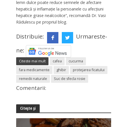
lemn dulce poate reduce semnele de afectare
hepatică și inflamație la persoanele cu afecțiuni
hepatice grase nealcoolice”, recomandă Dr. Vasi
Rădulescu pe propriul blog.
Distribuie:
Urmareste-
ne:
Citeste mai mult
cafea
cucurma
fara medicamente
ghibir
protejarea ficatului
remedii naturale
Suc de sfecla rosie
Comentarii:
Citește și