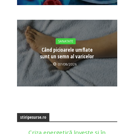
SANATATE
Când picioarele umflate
sunt un semn al varicelor
07/08/2026
stiripesurse.ro
Criza energetică lovește și în