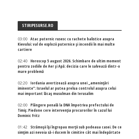
STIRIPESURSE.RO
03:00
Atac puternic rusesc cu rachete balistice asupra
Kievului: val de explozii puternice și incendii în mai multe
cartiere
02:40
Horoscop 5 august 2026. Schimbare de ultim moment
pentru zodiile de Aer și Apă: decizia care le salvează dintr-o
mare problemă
02:20
Iordania avertizează asupra unei „amenințări
iminente”: Israelul ar putea prelua controlul asupra celui
mai important lăcaș musulman din Ierusalim
02:00
Plângere penală la DNA împotriva prefectului de
Timiș: Piedone cere intervenția procurorilor în cazul lui
Dominic Fritz
01:42
Strămoșii își îngropau morții sub podeaua casei. De ce
simțim azi nevoia să-i ducem în cimitire cât mai îndepărtate