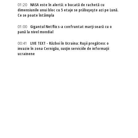
01:20
NASA este în alertă: o bucată de rachetă cu
dimensiunile unui bloc cu 5 etaje se prăbușește azi pe Lună.
Ce se poate întâmpla
01:00
Gigantul Netflix s-a confruntat marţi seară cu o
pană la nivel mondial
00:41
LIVE TEXT - Război în Ucraina: Rușii pregătesc o
invazie în zona Cernigău, susțin serviciile de informații
ucrainene