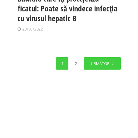
ficatul: Poate să vindece infecția
cu virusul hepatic B
23/05/2022
1
2
URMĂTOR