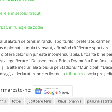
erele în secolul trecut…
at, în funcţie de zodie
alul alături de tenis în rândul sporturilor preferate, carmen
s diplomatic unuia tranșant, afirmând că ”fiecare sport are
e o oferă celor din jur este incomensurabilă. E foarte bine p
e își alege fiecare.” De asemenea, Prima Doamnă a României a
și la alte meciuri ale Sibiului pe Stadionul ”Municipal”. ”Dacă 
drag”, a declarat, reporterilor de la
tribuna.ro
, soția președi
rmareste-ne:
nnis
fotbal
jucatoare tenis
Klaus Iohannis
pasiune secret