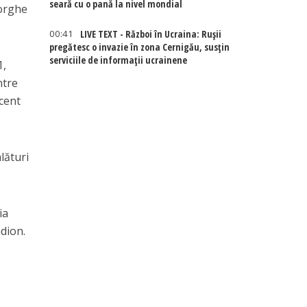
seară cu o pană la nivel mondial
eorghe
00:41
LIVE TEXT - Război în Ucraina: Rușii
pregătesc o invazie în zona Cernigău, susțin
serviciile de informații ucrainene
1,
ntre
ecent
lături
ia
adion.