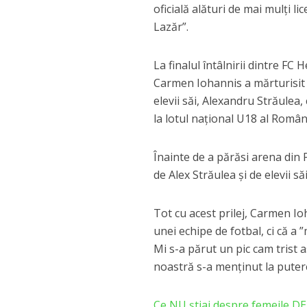
oficială alături de mai mulți l
Lazăr”.
La finalul întâlnirii dintre FC
Carmen Iohannis a mărturisit c
elevii săi, Alexandru Străulea
la lotul național U18 al Români
Înainte de a părăsi arena din 
de Alex Străulea și de elevii săi
Tot cu acest prilej, Carmen Io
unei echipe de fotbal, ci că a 
Mi s-a părut un pic cam trist a
noastră s-a menținut la putere 
Ce NU știai despre femeile 