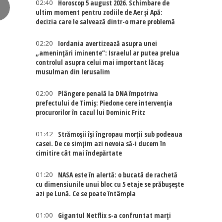
02:40
Horoscop 5 august 2026. Schimbare de
ultim moment pentru zodiile de Aer și Apă:
decizia care le salvează dintr-o mare problemă
02:20
Iordania avertizează asupra unei
„amenințări iminente”: Israelul ar putea prelua
controlul asupra celui mai important lăcaș
musulman din Ierusalim
02:00
Plângere penală la DNA împotriva
prefectului de Timiș: Piedone cere intervenția
procurorilor în cazul lui Dominic Fritz
01:42
Strămoșii își îngropau morții sub podeaua
casei. De ce simțim azi nevoia să-i ducem în
cimitire cât mai îndepărtate
01:20
NASA este în alertă: o bucată de rachetă
cu dimensiunile unui bloc cu 5 etaje se prăbușește
azi pe Lună. Ce se poate întâmpla
01:00
Gigantul Netflix s-a confruntat marţi