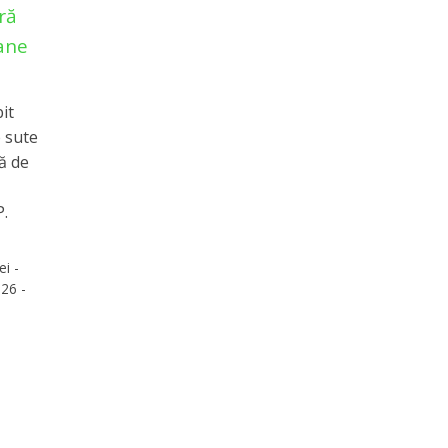
ră
oane
it
 sute
ă de
P.
ei -
26 -