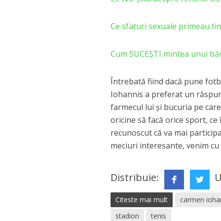
Ce sfaturi sexuale primeau tin
Cum SUCEȘTI mintea unui bărb
Întrebată fiind dacă pune fotb
Iohannis a preferat un răspun
farmecul lui și bucuria pe car
oricine să facă orice sport, c
recunoscut că va mai participa 
meciuri interesante, venim cu 
Distribuie:
U
Citeste mai mult
carmen ioha
stadion
tenis