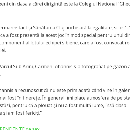
iceeni din clasa a cărei dirigintă este la Colegiul Național ”Gh
 Hermannstadt și Sănătatea Cluj, încheiată la egalitate, scor 1-
ă a fost prezentă la acest joc în mod special pentru unul di
, component al lotului echipei sibiene, care a fost convocat r
ei.
Parcul Sub Arini, Carmen Iohannis s-a fotografiat pe gazon a
.
hannis a recunoscut că nu este prim adată când vine în galer
”mai fost în tinerețe. În general, îmi place atmosfera de pe st
stăzi, pentru că a plouat și nu a fost multă lume, însă clasa
și am fost fericiți.”
DEPENDENTE de sex