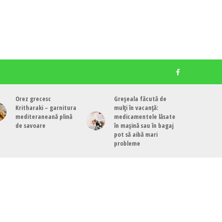
Orez grecesc
Greșeala făcută de
Kritharaki – garnitura
mulți în vacanță:
mediteraneană plină
medicamentele lăsate
de savoare
în mașină sau în bagaj
pot să aibă mari
probleme