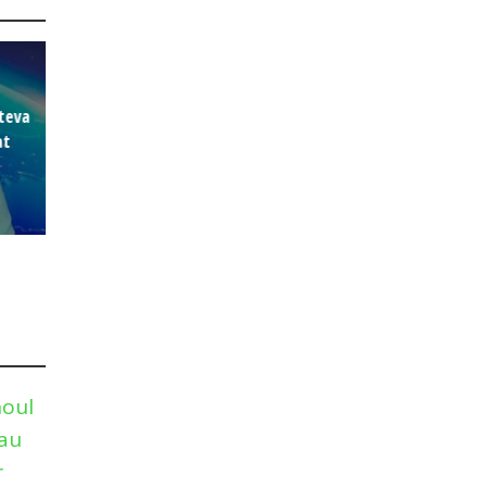
âteva
at
noul
 au
r