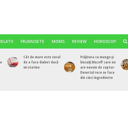
RELATII
FRUMUSETE
MOMS
REVIEW
HOROSCOP
Cât de mare este riscul
Prăjitura cu mango și
re
de a face diabet dacă
biscuiți Biscoff care nu
iei statine
are nevoie de cuptor:
Desertul rece se face
din cinci ingrediente