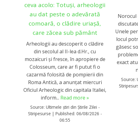
ceva acolo: Totuși, arheologii
au dat peste o adevărată
Norocul 
comoară, o clădire uriașă,
discutat
Unele per
care zăcea sub pământ
locul potr
Arheologii au descoperit o clădire
găsesc sol
din secolul al II-lea d.Hr., cu
probleme
mozaicuri şi fresce, în apropiere de
exact at
Colosseum, care ar fi putut fi o
n
cazarmă folosită de pompierii din
Source:
Roma Antică, a anunţat miercuri
Stiripesu
Oficiul Arheologic din capitala Italiei,
inform...
Read more »
Source:
Ultimele știri din Știrile Zilei -
Stiripesurse
|
Published:
06/08/2026 -
06:55