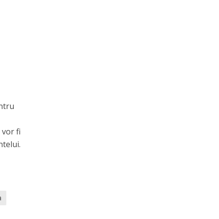
entru
vor fi
ntelui.
a