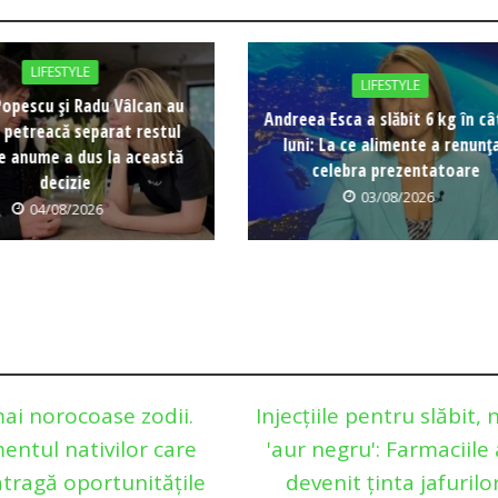
LIFESTYLE
LIFESTYLE
Popescu și Radu Vâlcan au
Andreea Esca a slăbit 6 kg în c
ă petreacă separat restul
luni: La ce alimente a renunț
Ce anume a dus la această
celebra prezentatoare
decizie
03/08/2026
04/08/2026
ai norocoase zodii.
Injecțiile pentru slăbit, 
entul nativilor care
'aur negru': Farmaciile
atragă oportunitățile
devenit ținta jafurilo