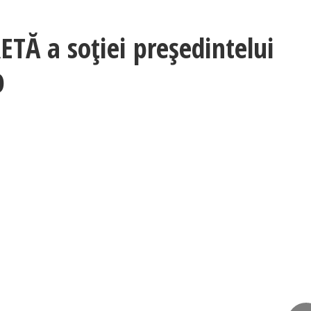
ETĂ a soției președintelui
O