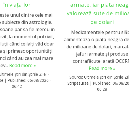
în viața lor
armate, iar piața neag
valorează sute de mili
este unul dintre cele mai
de dolari
e subiecte din astrologie.
soane par să fie mereu în
Medicamentele pentru slăb
ivit, la momentul potrivit,
alimentează o piață neagră de
uții când ceilalți văd doar
de milioane de dolari, marcat
 și primesc oportunități
jafuri armate și produse
unci când au cea mai mare
contrafăcute, arată OCCR
ev...
Read more »
Read more »
Ultimele știri din Știrile Zilei -
Source:
Ultimele știri din Știrile Zil
rse
|
Published:
06/08/2026 -
Stiripesurse
|
Published:
06/08/20
06:42
06:28