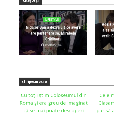
Citește și
LIFESTYLE
Adela 
Nicușor Dan a dezvăluit ce avere
ales s
are partenera sa, Mirabela
verii: 
Grădinaru
05/08/2026
stiripesurse.ro
Cu toții știm Coloseumul din
Cele m
Roma și era greu de imaginat
Clasam
că se mai poate descoperi
par să 