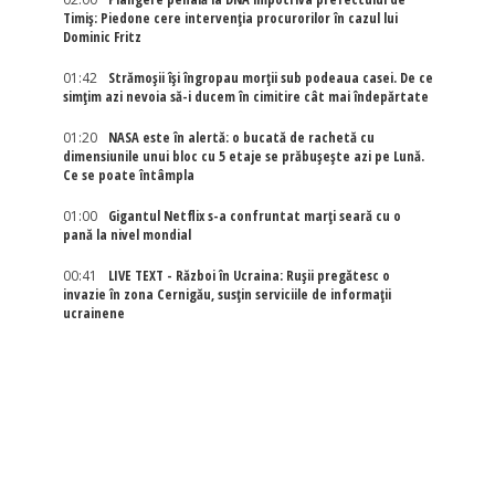
Timiș: Piedone cere intervenția procurorilor în cazul lui
Dominic Fritz
01:42
Strămoșii își îngropau morții sub podeaua casei. De ce
simțim azi nevoia să-i ducem în cimitire cât mai îndepărtate
01:20
NASA este în alertă: o bucată de rachetă cu
dimensiunile unui bloc cu 5 etaje se prăbușește azi pe Lună.
Ce se poate întâmpla
01:00
Gigantul Netflix s-a confruntat marţi seară cu o
pană la nivel mondial
00:41
LIVE TEXT - Război în Ucraina: Rușii pregătesc o
invazie în zona Cernigău, susțin serviciile de informații
ucrainene