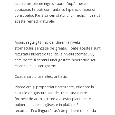
aceste probleme îngrozitoare. După mesele
copioase, te poți confrunta cu hiperaciditatea și
constipația. Până să ceri sfatul unui medic, încearcă
aceste remedii naturale.
Arsuri, regurgitări acide, dureri la nivelul
stomacului, senzaţie de greaţă. Toate acestea sunt
rezultatul hiperacidităţii de la nivelul stomacului,
care poate fi semnul unei gastrite hiperacide sau
chiar al unui ulcer gastric.
Coada-calului are efect antiacid
Planta are şi proprietăţi cicatrizante, eficiente în
cazurile de gastrită sau de ulcer. Una dintre
formele de administrare a acestei plante este
pulberea, care se găseşte în plafare. Se
recomandă o linguriţă rasă de pulbere de coada-