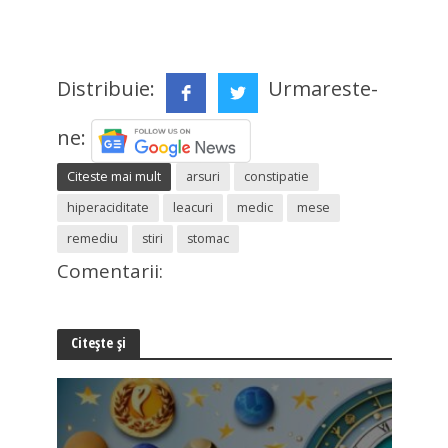
Distribuie:
Urmareste-
ne:
Citeste mai mult
arsuri
constipatie
hiperaciditate
leacuri
medic
mese
remediu
stiri
stomac
Comentarii:
Citește și