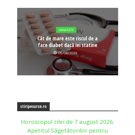
SANATATE
Cât de mare este riscul de a
face diabet dacă iei statine
05/08/2026
stiripesurse.ro
Horoscopul zilei de 7 august 2026.
Apetitul Săgetătorilor pentru