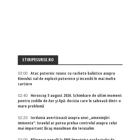
STIRIPESURSE.RO
03:00
Atac puternic rusesc cu rachete balistice asupra
Kievului: val de explozii puternice și incendii în mai multe
cartiere
02:40
Horoscop 5 august 2026. Schimbare de ultim moment
pentru zodiile de Aer și Apă: decizia care le salvează dintr-o
mare problemă
02:20
Iordania avertizează asupra unei „amenințări
iminente”: Israelul ar putea prelua controlul asupra celui
mai important lăcaș musulman din Ierusalim
02:00
Plângere penală la DNA împotriva prefectului de