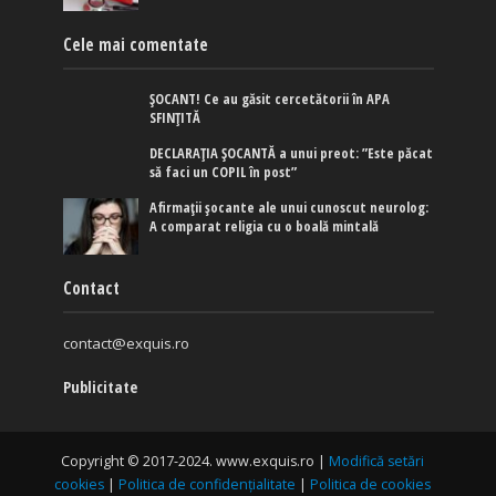
Cele mai comentate
ȘOCANT! Ce au găsit cercetătorii în APA
SFINȚITĂ
DECLARAȚIA ȘOCANTĂ a unui preot: ”Este păcat
să faci un COPIL în post”
Afirmaţii şocante ale unui cunoscut neurolog:
A comparat religia cu o boală mintală
Contact
contact@exquis.ro
Publicitate
Copyright © 2017-2024. www.exquis.ro |
Modifică setări
cookies
|
Politica de confidențialitate
|
Politica de cookies