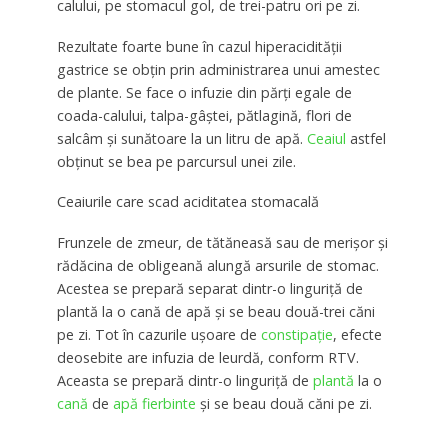
calului, pe stomacul gol, de trei-patru ori pe zi.
Rezultate foarte bune în cazul hiperacidităţii
gastrice se obţin prin administrarea unui amestec
de plante. Se face o infuzie din părţi egale de
coada-calului, talpa-gâştei, pătlagină, flori de
salcâm şi sunătoare la un litru de apă.
Ceaiul
astfel
obţinut se bea pe parcursul unei zile.
Ceaiurile care scad aciditatea stomacală
Frunzele de zmeur, de tătăneasă sau de merişor și
rădăcina de obligeană alungă arsurile de stomac.
Acestea se prepară separat dintr-o linguriţă de
plantă la o cană de apă şi se beau două-trei căni
pe zi. Tot în cazurile uşoare de
constipaţie
, efecte
deosebite are infuzia de leurdă, conform RTV.
Aceasta se prepară dintr-o linguriţă de
plantă
la o
cană
de
apă fierbinte
şi se beau două căni pe zi.