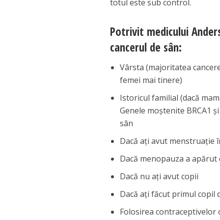
totul este sub control.
Potrivit medicului Anders
cancerul de sân:
Vârsta (majoritatea cancerel
femei mai tinere)
Istoricul familial (dacă ma
Genele moștenite BRCA1 și 
sân
Dacă ați avut menstruație î
Dacă menopauza a apărut 
Dacă nu ați avut copii
Dacă ați făcut primul copil
Folosirea contraceptivelor 