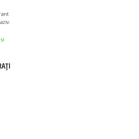
rant
aziv.
și
RAȚI