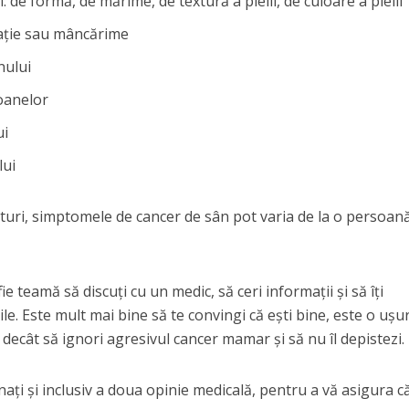
: de formă, de mărime, de textură a pielii, de culoare a pielii
itație sau mâncărime
nului
oanelor
ui
lui
turi, simptomele de cancer de sân pot varia de la o persoană
ie teamă să discuți cu un medic, să ceri informații și să îți
le. Este mult mai bine să te convingi că ești bine, este o ușu
, decât să ignori agresivul cancer mamar și să nu îl depistezi.
nați și inclusiv a doua opinie medicală, pentru a vă asigura c