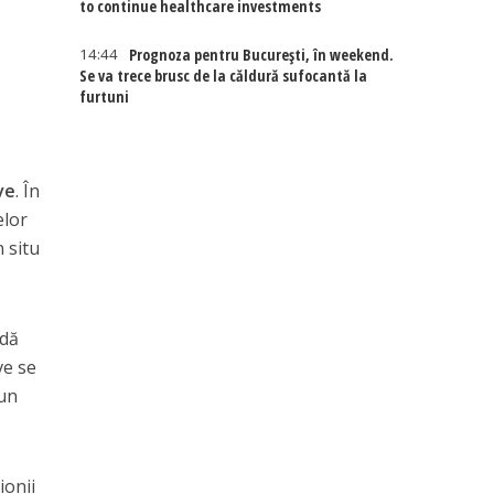
to continue healthcare investments
14:44
Prognoza pentru București, în weekend.
Se va trece brusc de la căldură sufocantă la
furtuni
ve
. În
elor
 situ
ndă
ve se
bun
ionii