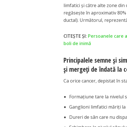
limfatici şi către alte zone din
regăseşte în aproximativ 80% d
ductal). Următorul, reprezent
CITEȘTE ȘI:
Persoanele care 
boli de inimă
Principalele semne și s
și mergeți de îndată la c
Ca orice cancer, depistat în st
Formațiune tare la nivelul 
Ganglioni limfatici măriți la
Dureri de sân care nu disp