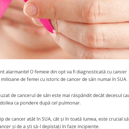
sunt alarmante! O femeie din opt va fi diagnosticată cu cancer
 milioane de femei cu istoric de cancer de sân numai în SUA.
uzat de cancerul de sân este mai răspândit decât decesul ca
al doilea ca pondere după cel pulmonar.
p de cancer atât în SUA, cât și în toată lumea, este crucial să 
cer și de a ști să-l depistați în faze incipiente.