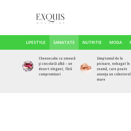
LIFESTYLE
SANATATE
NUTRITIE
MODA
Cheesecake cu zmeură
Simptomul de la
și ciocolată albă – un
picioare, nebagat în
desert elegant, fără
seamă, care poate
compromisuri
anunța un colesterol
mare