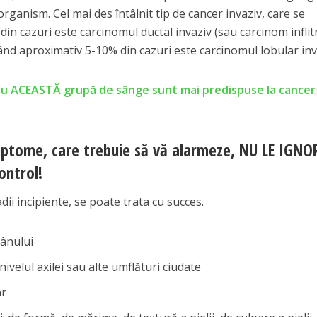
 organism. Cel mai des întâlnit tip de cancer invaziv, care se
in cazuri este carcinomul ductal invaziv (sau carcinom inflit
ând aproximativ 5-10% din cazuri este carcinomul lobular inv
au ACEASTĂ grupă de sânge sunt mai predispuse la cancer 
imptome, care trebuie să vă alarmeze, NU LE IGNO
ontrol!
adii incipiente, se poate trata cu succes.
sânului
 nivelul axilei sau alte umflături ciudate
ar