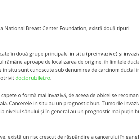
n
e la National Breast Center Foundation, există două tipuri
cate în două grupe principale:
in situ (preinvazive) şi invazi
rul rămâne aproape de localizarea de origine, în limitele duct
e in situ sunt cunoscute sub denumirea de carcinom ductal in
otrivit
doctorulzilei.ro
.
ă capete o formă mai invazivă, de aceea de obicei se recoma
ală. Cancerele in situ au un prognostic bun. Tumorile invazi
 la nivelul sânului şi în general au un prognostic mai puţin 
ve, există un risc crescut de răspândire a cancerului în gangl