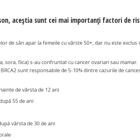
on, aceștia sunt cei mai importanți factori de ris
or de sân apar la femeile cu vârste 50+, dar nu este exclus n
ma, sora, fiica) s-au confruntat cu cancer ovarian sau mamar.
BRCA2 sunt responsabile de 5-10% dintre cazurile de cance
nainte de vârsta de 12 ani
după 55 de ani
 după vârsta de 30 de ani
orale