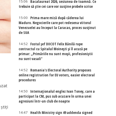
15:06
Bacalaureat 2026, sesiunea de toamnă. Ce
trebuie să știe cei care vor susține probele scrise
15:00
Prima mare miză după căderea lui
Maduro. Negocierile care pot redesena viitorul
Venezuelei au început la Caracas, proces susținut
de SUA
14:52
Fostul șef DIICOT Felix Bănilă rupe
contractul cu Spitalul Moinești și îl acuză pe
primar: „Primăriile nu sunt moșii, profesioniștii
nu sunt vasali”
14:52
Romania's Electoral Authority proposes
online registration for EU voters, easier electoral
procedures
uzat
14:50
Internaţionalul englez Ivan Toney, care a
participat la CM, pus sub acuzare în urma unei
agresiuni într-un club de noapte
știți
14:47
Health Ministry sign 49 addenda signed