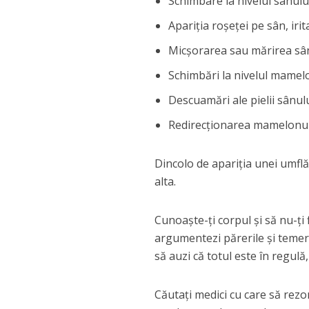
Schimbare la nivelul sânului
Apariția roșeței pe sân, ir
Micșorarea sau mărirea sâ
Schimbări la nivelul mamel
Descuamări ale pielii sânul
Redirecționarea mamelonu
Dincolo de apariția unei umflă
alta.
Cunoaște-ți corpul și să nu-ți f
argumentezi părerile și temeri
să auzi că totul este în regulă
Căutați medici cu care să rezo