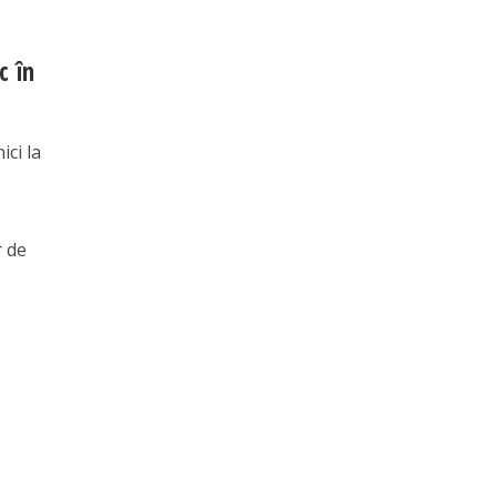
c în
ici la
r de