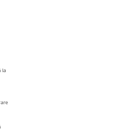
 la
rare
ă