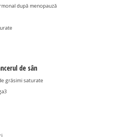
hormonal după menopauză
turate
ancerul de sân
de grăsimi saturate
ga3
e
ri