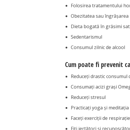
Folosirea tratamentului 
Obezitatea sau îngrășarea
Dieta bogată în grăsimi sa
Sedentarismul
Consumul zilnic de alcool
Cum poate fi prevenit c
Reduceți drastic consumul 
Consumați acizi grași Ome
Reduceți stresul
Practicați yoga și meditația
Faceți exerciții de respirați
Fiți iertători și recunoscăto