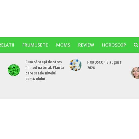
RELATII
FRUMUSETE
MOMS
REVIEW
HOROSCOP
Cum să scapi de stres
HOROSCOP 8 august
în mod natural: Planta
2026
care scade nivelul
cortizolului