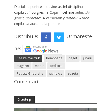
Disciplina parintelui devine astfel disciplina
copilului. Toti gresim. Copiii – cel mai putin. „
Ai
gresit, corectam si ramanem prieteni!
” – vrea
copilul sa auda de la parinte.
Distribuie:
Urmareste-
ne:
Citeste mai mult
bomboane
deget
jucarii
magazin
medic
pediatru
Petruta Gheorghe
psiholog
suzeta
Comentarii:
Citește și