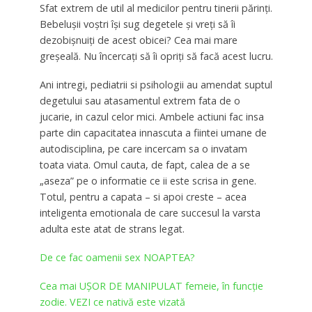
Sfat extrem de util al medicilor pentru tinerii părinți.
Bebelușii voștri își sug degetele și vreți să îi
dezobișnuiți de acest obicei? Cea mai mare
greșeală. Nu încercați să îi opriți să facă acest lucru.
Ani intregi, pediatrii si psihologii au amendat suptul
degetului sau atasamentul extrem fata de o
jucarie, in cazul celor mici. Ambele actiuni fac insa
parte din capacitatea innascuta a fiintei umane de
autodisciplina, pe care incercam sa o invatam
toata viata. Omul cauta, de fapt, calea de a se
„aseza” pe o informatie ce ii este scrisa in gene.
Totul, pentru a capata – si apoi creste – acea
inteligenta emotionala de care succesul la varsta
adulta este atat de strans legat.
De ce fac oamenii sex NOAPTEA?
Cea mai UȘOR DE MANIPULAT femeie, în funcție
zodie. VEZI ce nativă este vizată