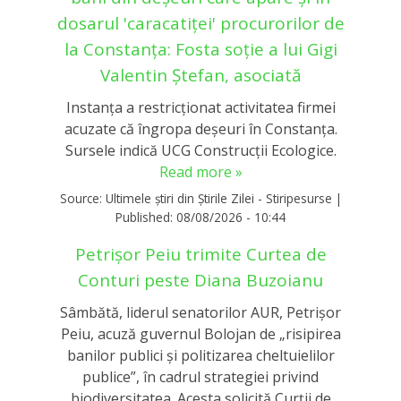
dosarul 'caracatiței' procurorilor de
la Constanța: Fosta soție a lui Gigi
Valentin Ștefan, asociată
Instanța a restricționat activitatea firmei
acuzate că îngropa deșeuri în Constanța.
Sursele indică UCG Construcții Ecologice.
Read more »
Source:
Ultimele știri din Știrile Zilei - Stiripesurse
|
Published:
08/08/2026 - 10:44
Petrișor Peiu trimite Curtea de
Conturi peste Diana Buzoianu
Sâmbătă, liderul senatorilor AUR, Petrișor
Peiu, acuză guvernul Bolojan de „risipirea
banilor publici și politizarea cheltuielilor
publice”, în cadrul strategiei privind
biodiversitatea. Acesta solicită Curții de