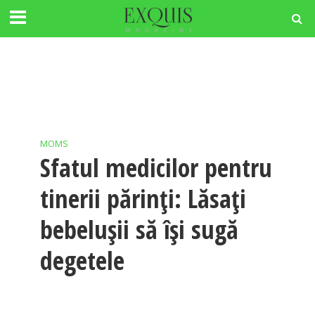
MOMS
Sfatul medicilor pentru
tinerii părinți: Lăsați
bebelușii să își sugă
degetele