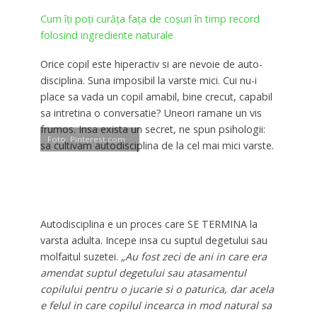
Cum îți poți curăța fața de coșuri în timp record
folosind ingrediente naturale
Orice copil este hiperactiv si are nevoie de auto-
disciplina. Suna imposibil la varste mici. Cui nu-i
place sa vada un copil amabil, bine crecut, capabil
sa intretina o conversatie? Uneori ramane un vis
frumos. Insa exista un secret, ne spun psihologii:
Foto: Pinterest.com
sa cultivam autodisciplina de la cel mai mici varste.
Autodisciplina e un proces care SE TERMINA la
varsta adulta. Incepe insa cu suptul degetului sau
molfaitul suzetei.
„Au fost zeci de ani in care era
amendat suptul degetului sau atasamentul
copilului pentru o jucarie si o paturica, dar acela
e felul in care copilul incearca in mod natural sa