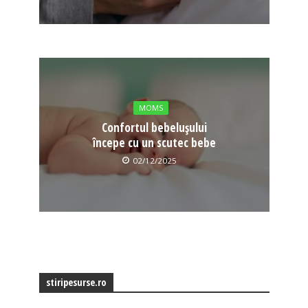
MOMS
Confortul bebelușului
începe cu un scutec bebe
02/12/2025
stiripesurse.ro