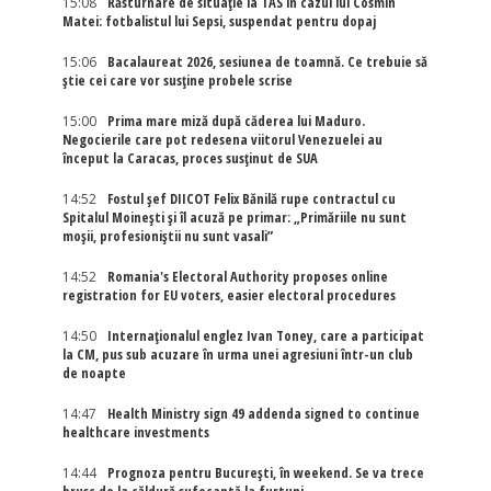
15:08
Răsturnare de situație la TAS în cazul lui Cosmin
Matei: fotbalistul lui Sepsi, suspendat pentru dopaj
15:06
Bacalaureat 2026, sesiunea de toamnă. Ce trebuie să
știe cei care vor susține probele scrise
15:00
Prima mare miză după căderea lui Maduro.
Negocierile care pot redesena viitorul Venezuelei au
început la Caracas, proces susținut de SUA
14:52
Fostul șef DIICOT Felix Bănilă rupe contractul cu
Spitalul Moinești și îl acuză pe primar: „Primăriile nu sunt
moșii, profesioniștii nu sunt vasali”
14:52
Romania's Electoral Authority proposes online
registration for EU voters, easier electoral procedures
14:50
Internaţionalul englez Ivan Toney, care a participat
la CM, pus sub acuzare în urma unei agresiuni într-un club
de noapte
14:47
Health Ministry sign 49 addenda signed to continue
healthcare investments
14:44
Prognoza pentru București, în weekend. Se va trece