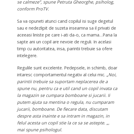
se calmeze”, spune Petruta Gheorghe, psiholog,
conform ProTV.
Sa va opuneti atunci cand copilul isi suge degetul
sau e nedezlipit de suzeta inseamna sa il privati de
aceeasi liniste pe care i-ati da-o, ca mama…Pana la
sapte ani un copil are nevoie de reguli. In acelasi
timp cu autoritatea, insa, parintii trebuie sa ofere
intelegere.
Regulile sunt excelente. Pedepsele, in schimb, doar
intaresc comportamentul negativ al celui mic. „
Noi,
parintii trebuie sa suportam neplacerea de a
spune nu, pentru ca e util cand un copil invata ca
la magazin se cumpara bomboane si jucarii. Ii
putem ajuta sa mentina o regula, nu cumparam
jucarii, bomboane. De fiecare data, discutam
despre asta inainte e sa intram in magazin, in
felul acesta un copil stie la ce sa se astepte. „,
mai spune psihologul.