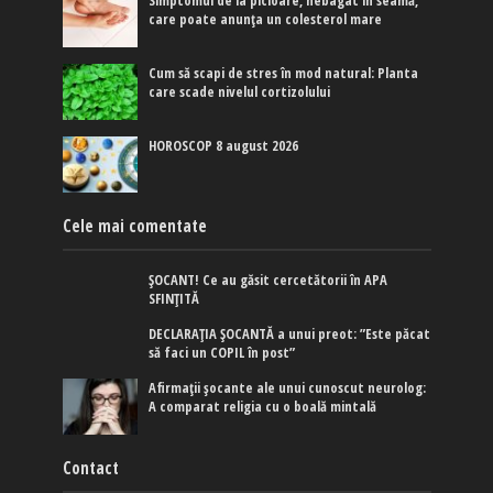
Simptomul de la picioare, nebagat în seamă,
care poate anunța un colesterol mare
Cum să scapi de stres în mod natural: Planta
care scade nivelul cortizolului
HOROSCOP 8 august 2026
Cele mai comentate
ȘOCANT! Ce au găsit cercetătorii în APA
SFINȚITĂ
DECLARAȚIA ȘOCANTĂ a unui preot: ”Este păcat
să faci un COPIL în post”
Afirmaţii şocante ale unui cunoscut neurolog:
A comparat religia cu o boală mintală
Contact