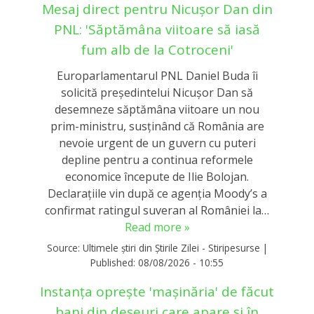
Mesaj direct pentru Nicușor Dan din
PNL: 'Săptămâna viitoare să iasă
fum alb de la Cotroceni'
Europarlamentarul PNL Daniel Buda îi
solicită președintelui Nicușor Dan să
desemneze săptămâna viitoare un nou
prim-ministru, susținând că România are
nevoie urgent de un guvern cu puteri
depline pentru a continua reformele
economice începute de Ilie Bolojan.
Declarațiile vin după ce agenția Moody’s a
confirmat ratingul suveran al României la…
Read more »
Source:
Ultimele știri din Știrile Zilei - Stiripesurse
|
Published:
08/08/2026 - 10:55
Instanța oprește 'mașinăria' de făcut
bani din deșeuri care apare și în