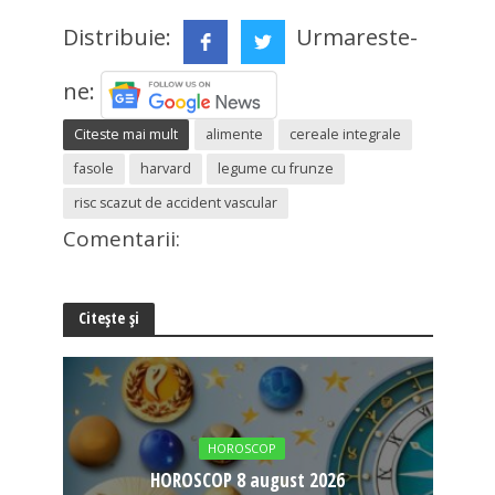
Distribuie:
Urmareste-
ne:
Citeste mai mult
alimente
cereale integrale
fasole
harvard
legume cu frunze
risc scazut de accident vascular
Comentarii:
Citește și
HOROSCOP
HOROSCOP 8 august 2026