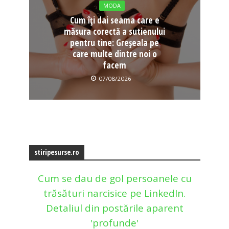
MODA
Cum îți dai seama care e
măsura corectă a sutienului
pentru tine: Greșeala pe
care multe dintre noi o
facem
07/08/2026
stiripesurse.ro
Cum se dau de gol persoanele cu
trăsături narcisice pe LinkedIn.
Detaliul din postările aparent
'profunde'