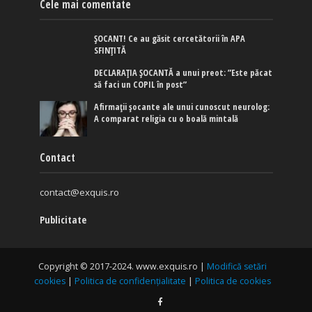
Cele mai comentate
ȘOCANT! Ce au găsit cercetătorii în APA
SFINȚITĂ
DECLARAȚIA ȘOCANTĂ a unui preot: ”Este păcat
să faci un COPIL în post”
Afirmaţii şocante ale unui cunoscut neurolog:
A comparat religia cu o boală mintală
Contact
contact@exquis.ro
Publicitate
Copyright © 2017-2024. www.exquis.ro |
Modifică setări
cookies
|
Politica de confidențialitate
|
Politica de cookies