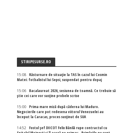
STIRIPESURSE.RO
15:08
Răsturnare de situație la TAS în cazul lui Cosmin
Matei: fotbalistul lui Sepsi, suspendat pentru dopaj
15:06
Bacalaureat 2026, sesiunea de toamnă. Ce trebuie să
știe cei care vor susține probele scrise
15:00
Prima mare miză după căderea lui Maduro.
Negocierile care pot redesena viitorul Venezuelei au
început la Caracas, proces susținut de SUA
14:52
Fostul șef DIICOT Felix Bănilă rupe contractul cu
Spitalul Moinești și îl acuză pe primar: „Primăriile nu sunt