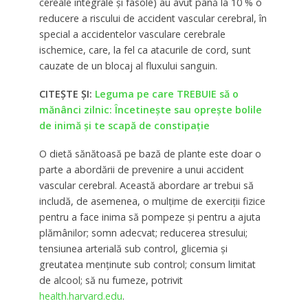
cereale integrale și fasole) au avut până la 10 % o
reducere a riscului de accident vascular cerebral, în
special a accidentelor vasculare cerebrale
ischemice, care, la fel ca atacurile de cord, sunt
cauzate de un blocaj al fluxului sanguin.
CITEȘTE ȘI:
Leguma pe care TREBUIE să o
mănânci zilnic: Încetinește sau oprește bolile
de inimă și te scapă de constipație
O dietă sănătoasă pe bază de plante este doar o
parte a abordării de prevenire a unui accident
vascular cerebral. Această abordare ar trebui să
includă, de asemenea, o mulțime de exerciții fizice
pentru a face inima să pompeze și pentru a ajuta
plămânilor; somn adecvat; reducerea stresului;
tensiunea arterială sub control, glicemia și
greutatea menținute sub control; consum limitat
de alcool; să nu fumeze, potrivit
health.harvard.edu
.