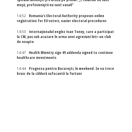
moșii, profesioniștii nu sunt vasali”
14:52
Romania's Electoral Authority proposes online
registration for EU voters, easier electoral procedures
14:50
Internaţionalul englez Ivan Toney, care a participat
la CM, pus sub acuzare în urma unei agresiuni într-un club
de noapte
14:47
Health Ministry sign 49 addenda signed to continue
healthcare investments
14:44
Prognoza pentru București, în weekend. Se va trece
brusc de la căldură sufocantă la furtuni