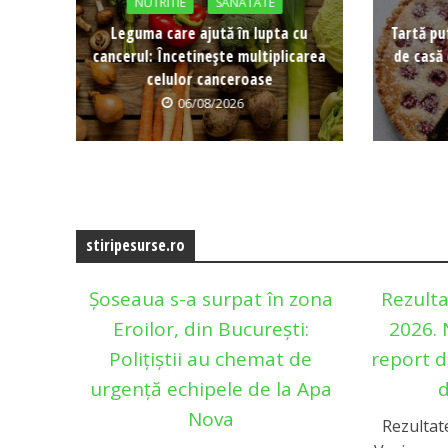
NUTRITIE
SANATATE
Leguma care ajută în lupta cu
Tartă pu
cancerul: Încetinește multiplicarea
de casă 
celulor canceroase
06/08/2026
stiripesurse.ro
Șoseaua s-a surpat în zona
Rezulta
Eroilor, din București:
2026. 
Polițiștii au chemat de
report d
urgență echipele de la Apa
d
Nova
Rezultate