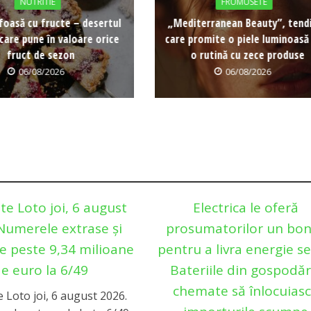
NUTRITIE
FRUMUSETE
foasă cu fructe – desertul
„Mediterranean Beauty”, tend
care pune în valoare orice
care promite o piele luminoasă
fruct de sezon
o rutină cu zece produse
06/08/2026
06/08/2026
te Loto joi, 6 august
Electrica le oferă
Numerele extrase și
prosumatorilor un bo
e peste 9,34 milioane
pentru a livra energie se
e euro la 6/49
Bateriile din gospodări
chemate să înlocuias
 Loto joi, 6 august 2026.