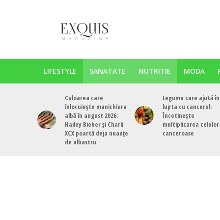
LIFESTYLE
SANATATE
NUTRITIE
MODA
Culoarea care
Leguma care ajută în
înlocuiește manichiura
lupta cu cancerul:
albă în august 2026:
Încetinește
Hailey Bieber și Charli
multiplicarea celulor
XCX poartă deja nuanțe
canceroase
de albastru