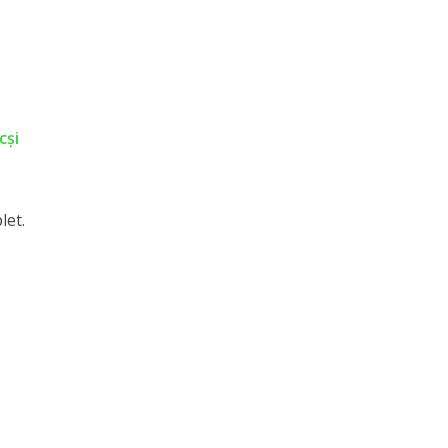
cși
let.