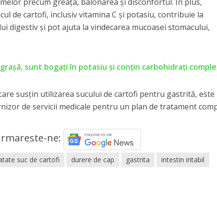
melor precum greața, balonarea și disconfortul. În plus,
cul de cartofi, inclusiv vitamina C și potasiu, contribuie la
ui digestiv și pot ajuta la vindecarea mucoasei stomacului,
ngrașă, sunt bogați în potasiu și conțin carbohidrați comple
are susțin utilizarea sucului de cartofi pentru gastrită, este
rnizor de servicii medicale pentru un plan de tratament comp
rmareste-ne:
atate suc de cartofi
durere de cap
gastrita
intestin iritabil