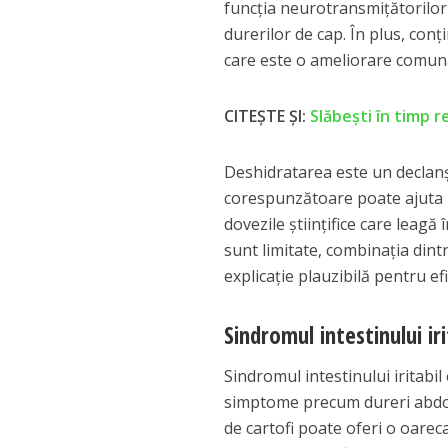
funcția neurotransmițătorilor ș
durerilor de cap. În plus, conț
care este o ameliorare comună
CITEȘTE ȘI:
Slăbeşti în timp r
Deshidratarea este un declanșa
corespunzătoare poate ajuta l
dovezile științifice care leagă
sunt limitate, combinația dintr
explicație plauzibilă pentru efi
Sindromul intestinului iri
Sindromul intestinului iritabil
simptome precum dureri abdomin
de cartofi poate oferi o oareca