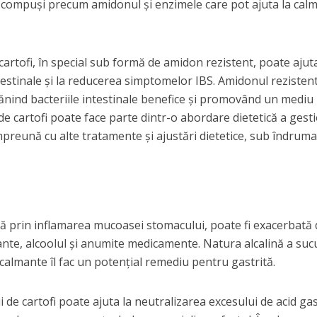
in compuși precum amidonul și enzimele care pot ajuta la cal
 cartofi, în special sub formă de amidon rezistent, poate ajuta
testinale și la reducerea simptomelor IBS. Amidonul rezisten
rănind bacteriile intestinale benefice și promovând un mediu
de cartofi poate face parte dintr-o abordare dietetică a gesti
 împreună cu alte tratamente și ajustări dietetice, sub îndrum
ază prin inflamarea mucoasei stomacului, poate fi exacerbată
ante, alcoolul și anumite medicamente. Natura alcalină a suc
e calmante îl fac un potențial remediu pentru gastrită.
i de cartofi poate ajuta la neutralizarea excesului de acid gas