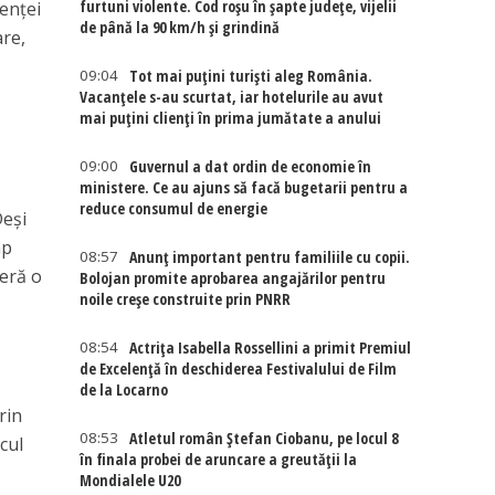
furtuni violente. Cod roșu în șapte județe, vijelii
venței
de până la 90 km/h și grindină
are,
09:04
Tot mai puțini turiști aleg România.
Vacanțele s-au scurtat, iar hotelurile au avut
mai puțini clienți în prima jumătate a anului
09:00
Guvernul a dat ordin de economie în
ministere. Ce au ajuns să facă bugetarii pentru a
reduce consumul de energie
Deși
ap
08:57
Anunț important pentru familiile cu copii.
feră o
Bolojan promite aprobarea angajărilor pentru
noile creșe construite prin PNRR
08:54
Actriţa Isabella Rossellini a primit Premiul
de Excelenţă în deschiderea Festivalului de Film
de la Locarno
rin
08:53
Atletul român Ștefan Ciobanu, pe locul 8
cul
în finala probei de aruncare a greutății la
Mondialele U20