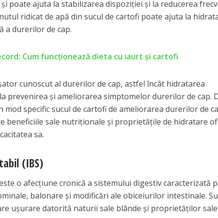
i poate ajuta la stabilizarea dispoziției și la reducerea frec
inutul ridicat de apă din sucul de cartofi poate ajuta la hidrat
 a durerilor de cap.
ecord: Cum funcţionează dieta cu iaurt şi cartofi
tor cunoscut al durerilor de cap, astfel încât hidratarea
a prevenirea și ameliorarea simptomelor durerilor de cap. 
 în mod specific sucul de cartofi de ameliorarea durerilor de c
e beneficiile sale nutriționale și proprietățile de hidratare o
cacitatea sa.
tabil (IBS)
 este o afecțiune cronică a sistemului digestiv caracterizată p
ale, balonare și modificări ale obiceiurilor intestinale. Su
re ușurare datorită naturii sale blânde și proprietăților sale