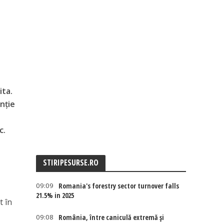
ita.
nție
c.
STIRIPESURSE.RO
09:09
Romania's forestry sector turnover falls
21.5% in 2025
t în
09:08
România, între caniculă extremă și