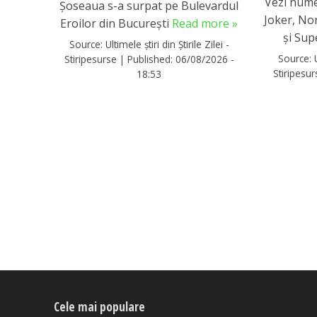
Vezi nume
Șoseaua s-a surpat pe Bulevardul
Joker, No
Eroilor din București
Read more »
și Su
Source:
Ultimele știri din Știrile Zilei -
Source:
Stiripesurse
|
Published:
06/08/2026 -
Stiripesu
18:53
Cele mai populare