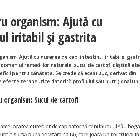
u organism: Ajută cu
l iritabil și gastrita
ism: Ajută cu durerea de cap, intestinul iritabil și gastr
domeniul remediilor naturale, sucul de cartofi câștigă ate
ficii pentru sănătate. Se crede că acest suc, derivat din
de efecte terapeutice datorită profilului său nutrițional uni
 organism: Sucul de cartofi
a ameliorarea durerilor de cap datorită conținutului său boga
sunt o sursă bună de vitamina B6, care joacă un rol crucial în