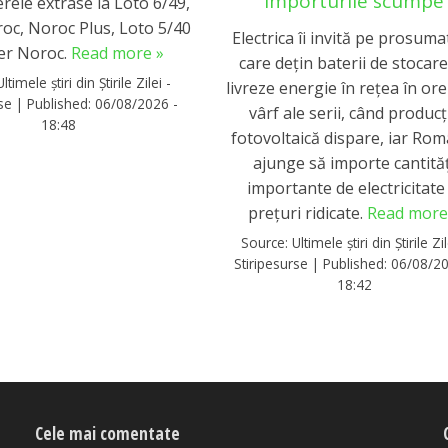
importurile scumpe
rele extrase la Loto 6/49,
roc, Noroc Plus, Loto 5/40
Electrica îi invită pe prosuma
per Noroc.
Read more »
care dețin baterii de stocare
Ultimele știri din Știrile Zilei -
livreze energie în rețea în ore
rse
|
Published:
06/08/2026 -
vârf ale serii, când producț
18:48
fotovoltaică dispare, iar Rom
ajunge să importe cantităț
importante de electricitate 
prețuri ridicate.
Read more
Source:
Ultimele știri din Știrile Zil
Stiripesurse
|
Published:
06/08/20
18:42
Cele mai comentate