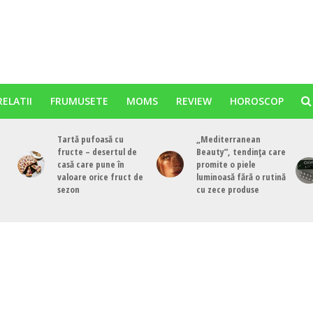
RELATII
FRUMUSETE
MOMS
REVIEW
HOROSCOP
Tartă pufoasă cu
„Mediterranean
fructe – desertul de
Beauty”, tendința care
casă care pune în
promite o piele
valoare orice fruct de
luminoasă fără o rutină
sezon
cu zece produse