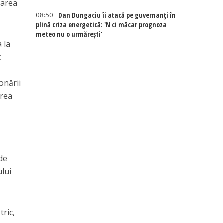
marea
08:50
Dan Dungaciu îi atacă pe guvernanți în
plină criza energetică: 'Nici măcar prognoza
meteo nu o urmărești'
 la
t
onării
area
 de
ului
tric,