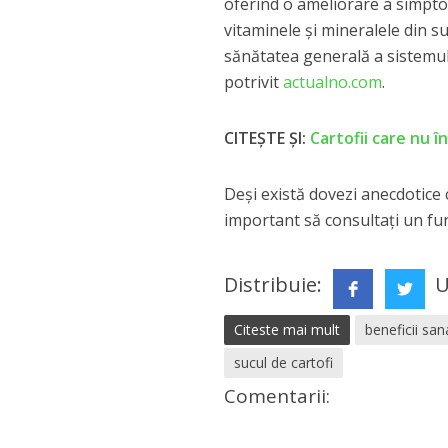
oferind o ameliorare a simpto
vitaminele și mineralele din su
sănătatea generală a sistemul
potrivit
actualno.com
.
CITEȘTE ȘI:
Cartofii care nu î
Deși există dovezi anecdotice c
important să consultați un fu
Distribuie:
U
Citeste mai mult
beneficii san
sucul de cartofi
Comentarii: