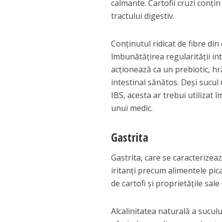
calmante. Cartofii cruzi conț
tractului digestiv.
Conținutul ridicat de fibre din
îmbunătățirea regularității in
acționează ca un prebiotic, h
intestinal sănătos. Deși sucul 
IBS, acesta ar trebui utilizat
unui medic.
Gastrita
Gastrita, care se caracterize
iritanți precum alimentele pic
de cartofi și proprietățile sal
Alcalinitatea naturală a suculu