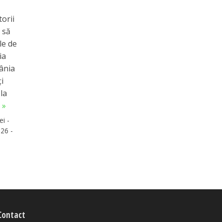
torii
 să
le de
ia
ânia
i
la
 »
ei -
26 -
Contact