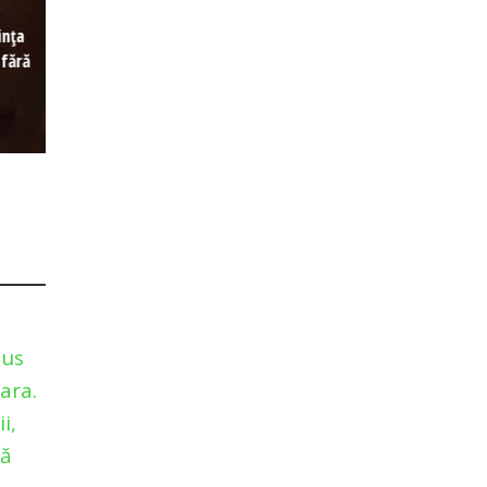
ința
 fără
nus
ara.
i,
că