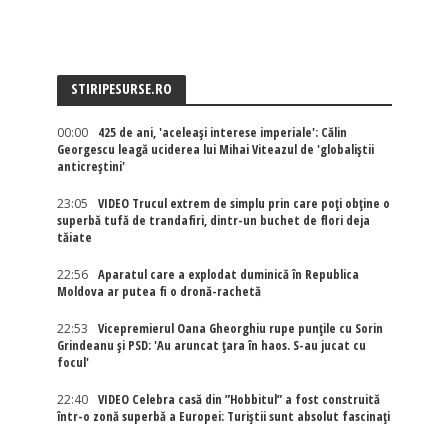
STIRIPESURSE.RO
00:00
425 de ani, 'aceleași interese imperiale': Călin
Georgescu leagă uciderea lui Mihai Viteazul de 'globaliștii
anticreștini'
23:05
VIDEO Trucul extrem de simplu prin care poți obține o
superbă tufă de trandafiri, dintr-un buchet de flori deja
tăiate
22:56
Aparatul care a explodat duminică în Republica
Moldova ar putea fi o dronă-rachetă
22:53
Vicepremierul Oana Gheorghiu rupe punțile cu Sorin
Grindeanu și PSD: 'Au aruncat țara în haos. S-au jucat cu
focul'
22:40
VIDEO Celebra casă din ”Hobbitul” a fost construită
într-o zonă superbă a Europei: Turiștii sunt absolut fascinați