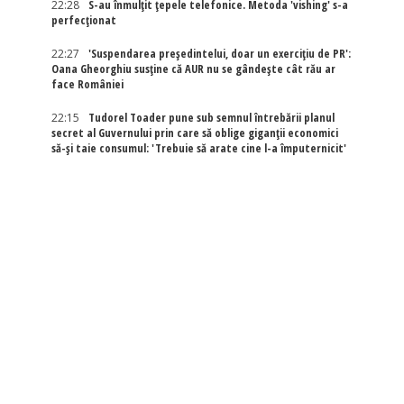
22:28
S-au înmulțit țepele telefonice. Metoda 'vishing' s-a
perfecționat
22:27
'Suspendarea președintelui, doar un exercițiu de PR':
Oana Gheorghiu susține că AUR nu se gândește cât rău ar
face României
22:15
Tudorel Toader pune sub semnul întrebării planul
secret al Guvernului prin care să oblige giganții economici
să-și taie consumul: 'Trebuie să arate cine l-a împuternicit'