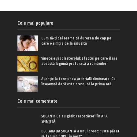
Cele mai populare
Cum să-ți dai seama că durerea de cap pe
care o simți e de la sinuzită
Vinetele și colesterolul: Efectul pe care îl are
această legumă preferată a românilor
Atenție la tensiunea arterială dimineața: Ce
înseamnă dacă este crescută la prima oră
Cele mai comentate
ȘOCANT! Ce au găsit cercetătorii în APA
SFINȚITĂ
DECLARAȚIA ȘOCANTĂ a unui preot: ”Este păcat
să faci un COPIL în post”