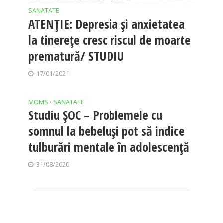
SANATATE
ATENȚIE: Depresia și anxietatea
la tinerețe cresc riscul de moarte
prematură/ STUDIU
17/01/2021
MOMS
SANATATE
•
Studiu ȘOC – Problemele cu
somnul la bebeluși pot să indice
tulburări mentale în adolescență
31/08/2020