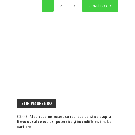
1
2
3
4
URMĂTOR
STIRIPESURSE.RO
03:00
Atac puternic rusesc cu rachete balistice asupra
Kievului: val de explozii puternice și incendii în mai multe
cartiere