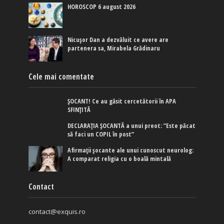
HOROSCOP 6 august 2026
Nicușor Dan a dezvăluit ce avere are
partenera sa, Mirabela Grădinaru
Cele mai comentate
ȘOCANT! Ce au găsit cercetătorii în APA
SFINȚITĂ
DECLARAȚIA ȘOCANTĂ a unui preot: ”Este păcat
să faci un COPIL în post”
Afirmaţii şocante ale unui cunoscut neurolog:
A comparat religia cu o boală mintală
Contact
contact@exquis.ro