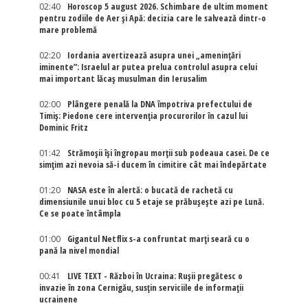
02:40
Horoscop 5 august 2026. Schimbare de ultim moment
pentru zodiile de Aer și Apă: decizia care le salvează dintr-o
mare problemă
02:20
Iordania avertizează asupra unei „amenințări
iminente”: Israelul ar putea prelua controlul asupra celui
mai important lăcaș musulman din Ierusalim
02:00
Plângere penală la DNA împotriva prefectului de
Timiș: Piedone cere intervenția procurorilor în cazul lui
Dominic Fritz
01:42
Strămoșii își îngropau morții sub podeaua casei. De ce
simțim azi nevoia să-i ducem în cimitire cât mai îndepărtate
01:20
NASA este în alertă: o bucată de rachetă cu
dimensiunile unui bloc cu 5 etaje se prăbușește azi pe Lună.
Ce se poate întâmpla
01:00
Gigantul Netflix s-a confruntat marţi seară cu o
pană la nivel mondial
00:41
LIVE TEXT - Război în Ucraina: Rușii pregătesc o
invazie în zona Cernigău, susțin serviciile de informații
ucrainene