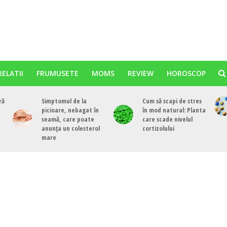
RELATII
FRUMUSETE
MOMS
REVIEW
HOROSCOP
ră
Simptomul de la
Cum să scapi de stres
picioare, nebagat în
în mod natural: Planta
seamă, care poate
care scade nivelul
anunța un colesterol
cortizolului
mare