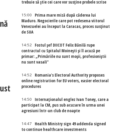
trebuie să știe cei care vor susține probele scrise
15:00
Prima mare miză după căderea lui
ină
Maduro. Negocierile care pot redesena viitorul
Venezuelei au început la Caracas, proces susținut
de SUA
14:52
Fostul șef DIICOT Felix Bănilă rupe
contractul cu Spitalul Moinești și îl acuză pe
primar: „Primăriile nu sunt moșii, profesioniștii
nu sunt vasali”
14:52
Romania's Electoral Authority proposes
online registration for EU voters, easier electoral
Gust
procedures
14:50
Internaţionalul englez Ivan Toney, care a
participat la CM, pus sub acuzare în urma unei
agresiuni într-un club de noapte
14:47
Health Ministry sign 49 addenda signed
to continue healthcare investments