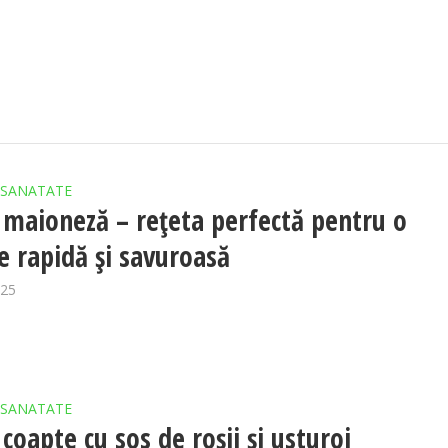
SANATATE
 maioneză – rețeta perfectă pentru o
e rapidă și savuroasă
025
SANATATE
coapte cu sos de roșii și usturoi