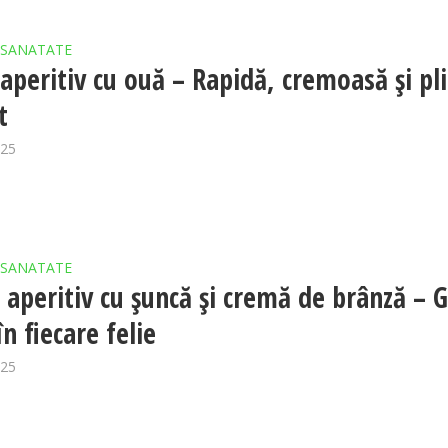
SANATATE
 aperitiv cu ouă – Rapidă, cremoasă și pl
t
025
SANATATE
 aperitiv cu șuncă și cremă de brânză – 
în fiecare felie
025