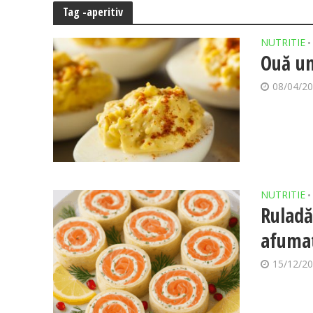
Tag -aperitiv
NUTRITIE
•
Ouă um
08/04/2
NUTRITIE
•
Ruladă
afuma
15/12/2