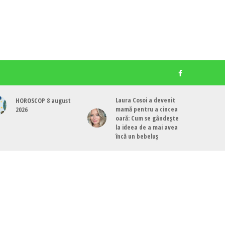
Laura Cosoi a devenit
HOROSCOP 8 august
mamă pentru a cincea
2026
oară: Cum se gândește
la ideea de a mai avea
încă un bebeluș