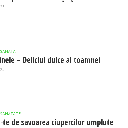
025
SANATATE
nele – Deliciul dulce al toamnei
025
SANATATE
-te de savoarea ciupercilor umplute