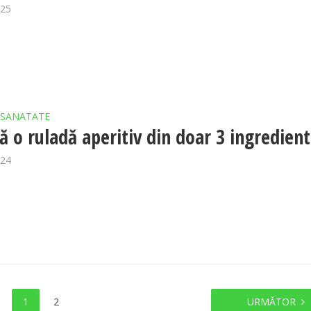
025
SANATATE
ă o ruladă aperitiv din doar 3 ingredien
024
1
2
URMĂTOR