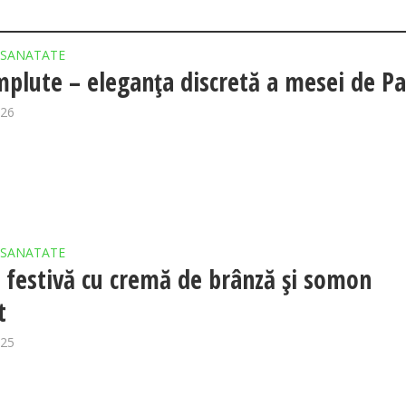
SANATATE
plute – eleganța discretă a mesei de Pa
026
SANATATE
 festivă cu cremă de brânză și somon
t
025