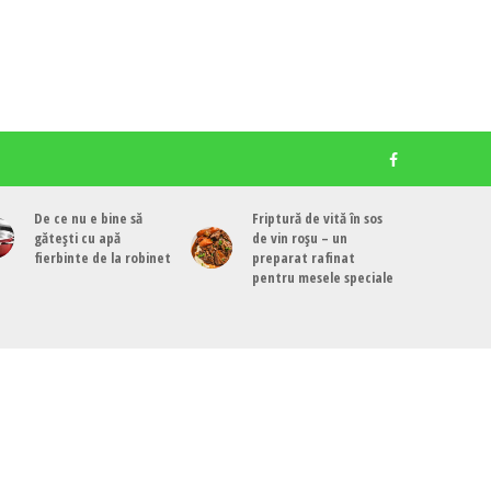
De ce nu e bine să
Friptură de vită în sos
gătești cu apă
de vin roșu – un
fierbinte de la robinet
preparat rafinat
pentru mesele speciale