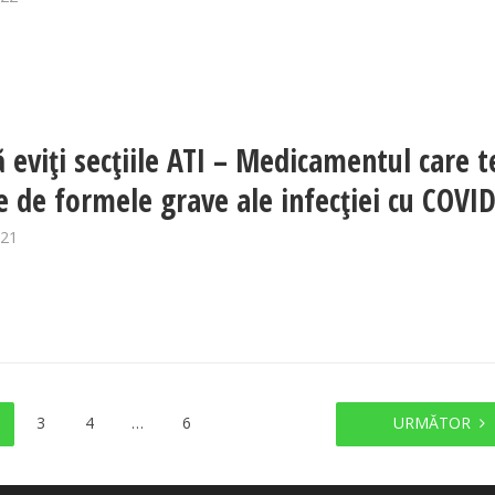
 eviți secțiile ATI – Medicamentul care t
e de formele grave ale infecției cu COVI
021
3
4
…
6
URMĂTOR