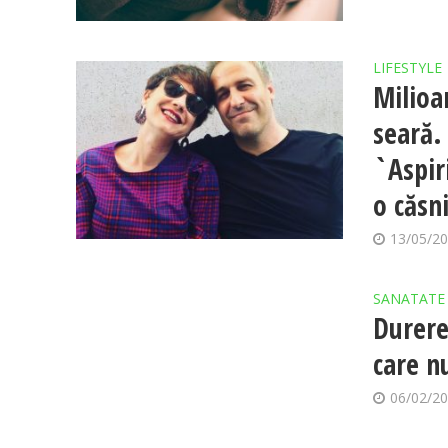
LIFESTYLE
Milioa
seară. 
`Aspir
o căsn
13/05/2
SANATATE
Durere
care nu
06/02/2