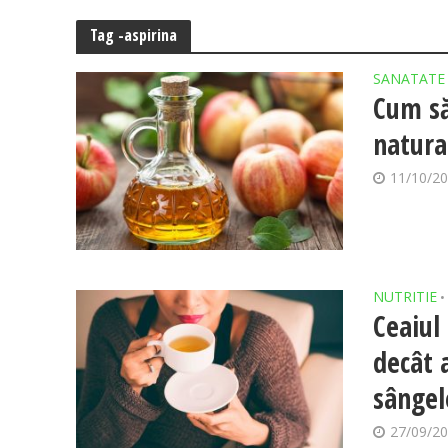
Tag -aspirina
SANATATE
Cum să
natural
11/10/2
NUTRITIE
•
Ceaiul
decât 
sângel
27/09/2