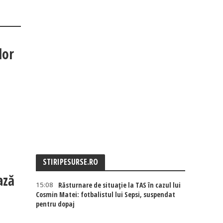
lor
STIRIPESURSE.RO
ază
15:08
Răsturnare de situație la TAS în cazul lui
Cosmin Matei: fotbalistul lui Sepsi, suspendat
pentru dopaj