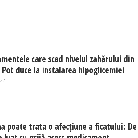
mentele care scad nivelul zahărului din
 Pot duce la instalarea hipoglicemiei
022
na poate trata o afecțiune a ficatului: De
e luat cu grijă acest medicament