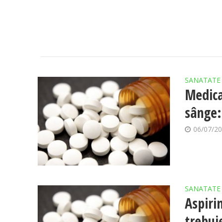
SANATATE
Medica
sânge:
06/07/2
SANATATE
Aspiri
trebui