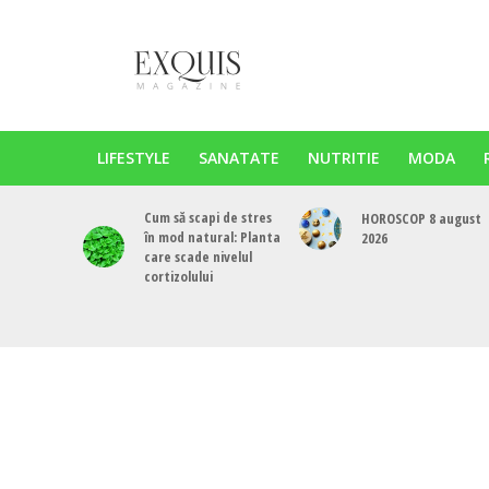
LIFESTYLE
SANATATE
NUTRITIE
MODA
Cum să scapi de stres
HOROSCOP 8 august
în mod natural: Planta
2026
care scade nivelul
cortizolului