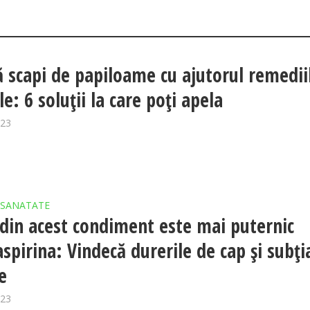
 scapi de papiloame cu ajutorul remedii
e: 6 soluții la care poți apela
023
SANATATE
 din acest condiment este mai puternic
aspirina: Vindecă durerile de cap și subți
e
023