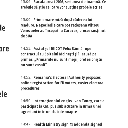
15:06
Bacalaureat 2026, sesiunea de toamnă. Ce
trebuie să știe cei care vor susține probele scrise
15:00
Prima mare miză după căderea lui
de
Maduro. Negocierile care pot redesena viitorul
Venezuelei au început la Caracas, proces susținut
de SUA
are
14:52
Fostul șef DIICOT Felix Bănilă rupe
contractul cu Spitalul Moinești și îl acuză pe
primar: „Primăriile nu sunt moșii, profesioniștii
nu sunt vasali”
14:52
Romania's Electoral Authority proposes
online registration for EU voters, easier electoral
procedures
ele
14:50
Internaţionalul englez Ivan Toney, care a
participat la CM, pus sub acuzare în urma unei
agresiuni într-un club de noapte
14:47
Health Ministry sign 49 addenda signed