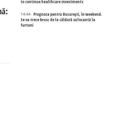
to continue healthcare investments
nă:
14:44
Prognoza pentru București, în weekend.
Se va trece brusc de la căldură sufocantă la
furtuni