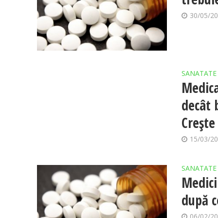
30/05/2
SANATATE
Medica
decât 
Crește
15/03/2
SANATATE
Medicii
după c
06/02/2