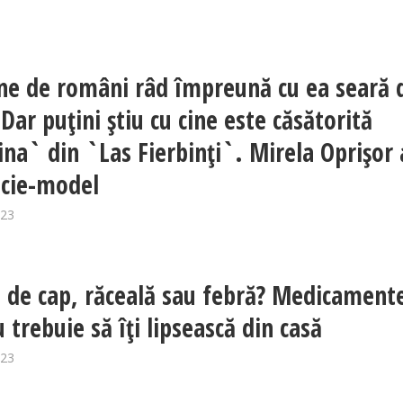
ne de români râd împreună cu ea seară 
Dar puțini știu cu cine este căsătorită
ina` din `Las Fierbinți`. Mirela Oprișor 
icie-model
023
 de cap, răceală sau febră? Medicament
 trebuie să îți lipsească din casă
023