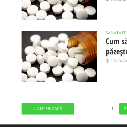
SANATATE
Cum să
păzeșt
12/10/2
ANTERIOARĂ
1
2