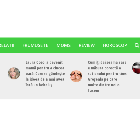
RELATII
FRUMUSETE
MOMS
REVIEW
HOROSCOP
Laura Cosoi a devenit
Cum îți dai seama care
mamă pentru a cincea
e măsura corectă a
oară: Cum se gândește
sutienului pentru tine:
la ideea de a mai avea
Greșeala pe care
încă un bebeluș
multe dintre noi o
facem