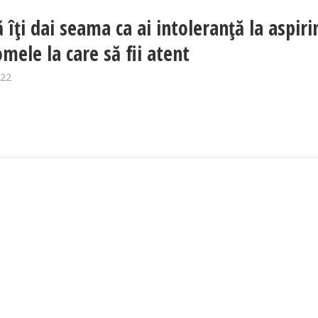
 îți dai seama ca ai intoleranță la aspiri
mele la care să fii atent
022