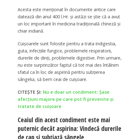
Acesta este menționat în documente antice care
datează din anul 400 î.Hr. și astăzi se știe că a avut
un loc important în medicina tradițională chineză și
chiar indiană.
Cuișoarele sunt folosite pentru a trata indigestia,
guta, infecțiile fungice, problemele respiratorii,
durerile de dinți, problemele digestive. Prin urmare,
nu este surprinzător faptul că tot mai des întâlnim
sfatul ca în loc de aspirină pentru subțierea
sângelui, să bem ceai de cuișoare.
CITEȘTE ȘI:
Nu e doar un condiment: Şase
afecţiuni majore pe care pot fi prevenite şi
tratate de cuişoare
Ceaiul din acest condiment este mai
puternic decât aspirina: Vindecă durerile
de cap și subțiază sângele