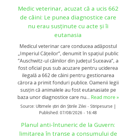
Medic veterinar, acuzat că a ucis 662
de câini: Le punea diagnostice care
nu erau susținute cu acte și îi
eutanasia
Medicul veterinar care conducea adăpostul
„Imperiul Căţeilor”, denumit în spaţiul public
”Auschwitz-ul câinilor din judeţul Suceava”, a
fost oficial pus sub acuzare pentru uciderea
ilegală a 662 de câini pentru gestionarea
cărora a primit fonduri publice. Oamenii legii
susțin că animalele au fost eutanasiate pe
baza unor diagnostice care nu…
Read more »
Source:
Ultimele știri din Știrile Zilei - Stiripesurse
|
Published:
07/08/2026 - 16:48
Planul anti-întuneric de la Guvern:
limitarea în tranşe a consumului de