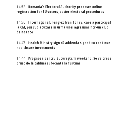
14:52
Romania's Electoral Authority proposes online
registration for EU voters, easier electoral procedures
14:50
Internaţionalul englez Ivan Toney, care a participat
la CM, pus sub acuzare în urma unei agresiuni într-un club
de noapte
14:47
Health Ministry sign 49 addenda signed to continue
healthcare investments
14:44
Prognoza pentru București, în weekend. Se va trece
brusc de la căldură sufocantă la furtuni