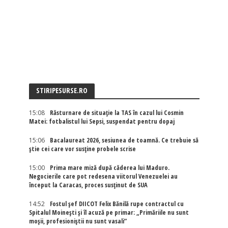
STIRIPESURSE.RO
15:08
Răsturnare de situație la TAS în cazul lui Cosmin
Matei: fotbalistul lui Sepsi, suspendat pentru dopaj
15:06
Bacalaureat 2026, sesiunea de toamnă. Ce trebuie să
știe cei care vor susține probele scrise
15:00
Prima mare miză după căderea lui Maduro.
Negocierile care pot redesena viitorul Venezuelei au
început la Caracas, proces susținut de SUA
14:52
Fostul șef DIICOT Felix Bănilă rupe contractul cu
Spitalul Moinești și îl acuză pe primar: „Primăriile nu sunt
moșii, profesioniștii nu sunt vasali”