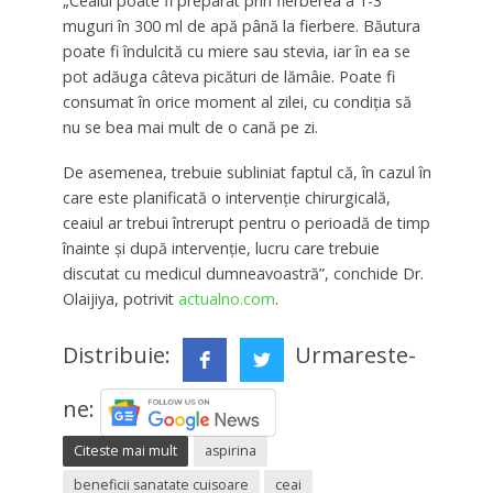
„Ceaiul poate fi preparat prin fierberea a 1-3
muguri în 300 ml de apă până la fierbere. Băutura
poate fi îndulcită cu miere sau stevia, iar în ea se
pot adăuga câteva picături de lămâie. Poate fi
consumat în orice moment al zilei, cu condiția să
nu se bea mai mult de o cană pe zi.
De asemenea, trebuie subliniat faptul că, în cazul în
care este planificată o intervenție chirurgicală,
ceaiul ar trebui întrerupt pentru o perioadă de timp
înainte și după intervenție, lucru care trebuie
discutat cu medicul dumneavoastră”, conchide Dr.
Olaijiya, potrivit
actualno.com
.
Distribuie:
Urmareste-
ne:
Citeste mai mult
aspirina
beneficii sanatate cuisoare
ceai