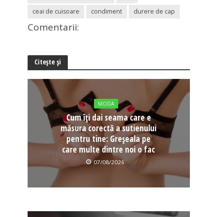
ceai de cuisoare
condiment
durere de cap
Comentarii:
Citește și
MODA
Cum îți dai seama care e
măsura corectă a sutienului
pentru tine: Greșeala pe
care multe dintre noi o fac
07/08/2026