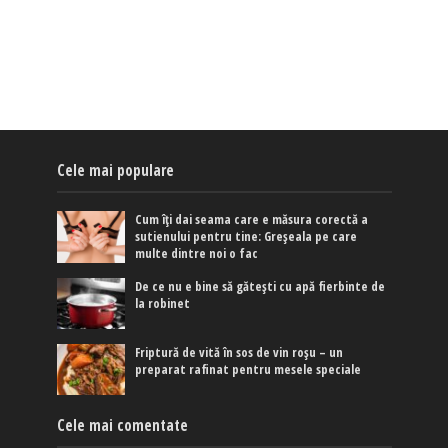
Cele mai populare
Cum îți dai seama care e măsura corectă a
sutienului pentru tine: Greșeala pe care
multe dintre noi o fac
De ce nu e bine să gătești cu apă fierbinte de
la robinet
Friptură de vită în sos de vin roșu – un
preparat rafinat pentru mesele speciale
Cele mai comentate