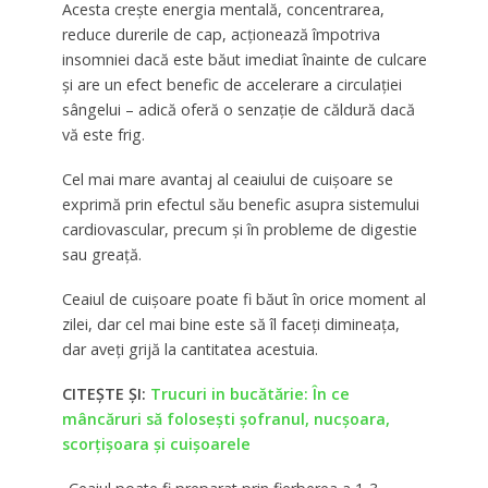
Acesta crește energia mentală, concentrarea,
reduce durerile de cap, acționează împotriva
insomniei dacă este băut imediat înainte de culcare
și are un efect benefic de accelerare a circulației
sângelui – adică oferă o senzație de căldură dacă
vă este frig.
Cel mai mare avantaj al ceaiului de cuișoare se
exprimă prin efectul său benefic asupra sistemului
cardiovascular, precum și în probleme de digestie
sau greață.
Ceaiul de cuișoare poate fi băut în orice moment al
zilei, dar cel mai bine este să îl faceți dimineața,
dar aveți grijă la cantitatea acestuia.
CITEȘTE ȘI:
Trucuri in bucătărie: În ce
mâncăruri să foloseşti şofranul, nucşoara,
scorţişoara şi cuişoarele