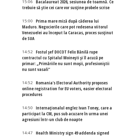
15:06
Bacalaureat 2026, sesiunea de toamnă. Ce
trebuie să știe cei care vor susține probele scrise
15:00
Prima mare miză după căderea lui
Maduro. Negocierile care pot redesena viitorul
Venezuelei au început la Caracas, proces susținut
de SUA
14:52
Fostul șef DIICOT Felix Bănilă rupe
contractul cu Spitalul Moinești și îl acuză pe
primar: „Primăriile nu sunt moșii, profesioniștii
nu sunt vasali”
14:52
Romania's Electoral Authority proposes
online registration for EU voters, easier electoral
procedures
14:50
Internaţionalul englez Ivan Toney, care a
participat la CM, pus sub acuzare în urma unei
agresiuni într-un club de noapte
14:47
Health Ministry sign 49 addenda signed