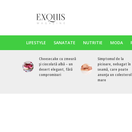
LIFESTYLE
SANATATE
NUTRITIE
MODA
Cheesecake cu zmeură
Simptomul de la
și ciocolată albă – un
picioare, nebagat în
desert elegant, fără
seamă, care poate
compromisuri
anunța un colesterol
mare