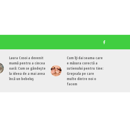
Laura Cosoi a devenit
Cum îți dai seama care
mamă pentru a cincea
e măsura corectă a
oară: Cum se gândește
sutienului pentru tine:
la ideea de a mai avea
Greșeala pe care
încă un bebeluș
multe dintre noi o
facem