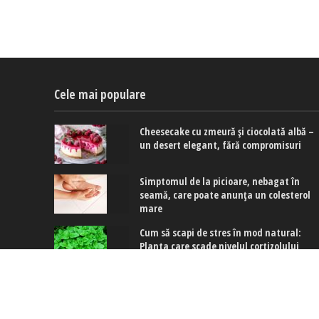
Cele mai populare
Cheesecake cu zmeură și ciocolată albă –
un desert elegant, fără compromisuri
Simptomul de la picioare, nebagat în
seamă, care poate anunța un colesterol
mare
Cum să scapi de stres în mod natural:
Planta care scade nivelul cortizolului
Copyright © 2017-2024. www.exquis.ro |
Modifică setări