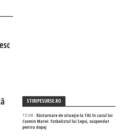
esc
tă
STIRIPESURSE.RO
15:08
Răsturnare de situație la TAS în cazul lui
Cosmin Matei: fotbalistul lui Sepsi, suspendat
pentru dopaj