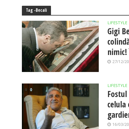
Tag -Becali
LIFESTYLE
Gigi Be
colind
nimic!
27/12/2
LIFESTYLE
Fostul
celula 
gardie
16/03/2