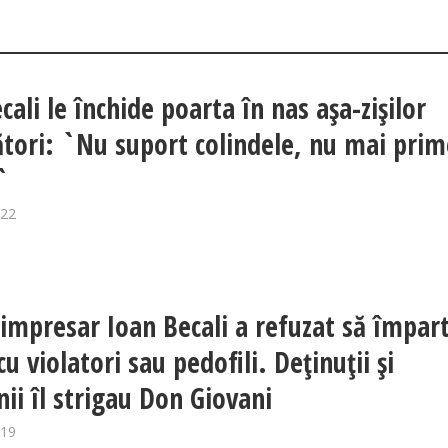
cali le închide poarta în nas așa-zișilor
ători: `Nu suport colindele, nu mai prim
`
022
 impresar Ioan Becali a refuzat să împar
cu violatori sau pedofili. Deținuții și
nii îl strigau Don Giovani
019