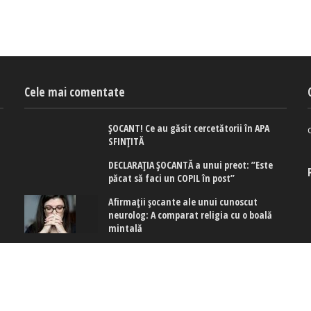
Cele mai comentate
ȘOCANT! Ce au găsit cercetătorii în APA
SFINȚITĂ
DECLARAȚIA ȘOCANTĂ a unui preot: ”Este
păcat să faci un COPIL în post”
Afirmaţii şocante ale unui cunoscut
neurolog: A comparat religia cu o boală
mintală
 cookies
|
Politica de confidențialitate
|
Politica de cookies