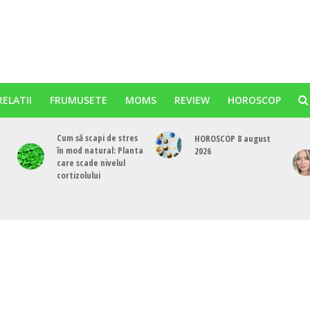
RELATII
FRUMUSETE
MOMS
REVIEW
HOROSCOP
Cum să scapi de stres
HOROSCOP 8 august
în mod natural: Planta
2026
care scade nivelul
cortizolului