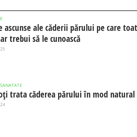
E
e ascunse ale căderii părului pe care toa
ar trebui să le cunoască
025
SANATATE
ți trata căderea părului în mod natural
024