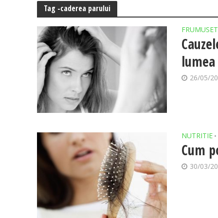
Tag -caderea parului
FRUMUSET
Cauzel
lumea 
26/05/2
NUTRITIE
•
Cum po
30/03/2