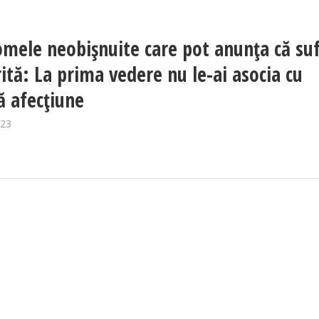
mele neobișnuite care pot anunța că suf
rită: La prima vedere nu le-ai asocia cu
ă afecțiune
023