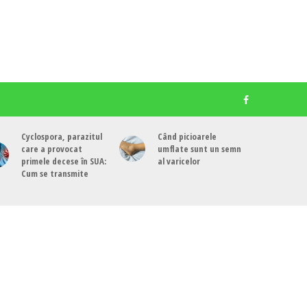
Cyclospora, parazitul
Când picioarele
care a provocat
umflate sunt un semn
primele decese în SUA:
al varicelor
Cum se transmite