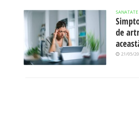
SANATATE
Simpto
de art
aceast
21/05/2