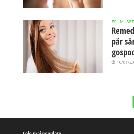
FRUMUSET
Remedi
păr să
gospod
16/01/2
Cele mai populare