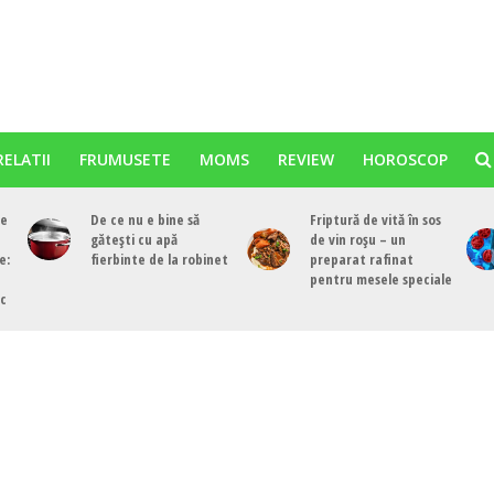
RELATII
FRUMUSETE
MOMS
REVIEW
HOROSCOP
re
De ce nu e bine să
Friptură de vită în sos
gătești cu apă
de vin roșu – un
e:
fierbinte de la robinet
preparat rafinat
pentru mesele speciale
ac