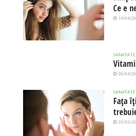
Ce e n
19/04/2
SANATATE
Vitami
06/04/2
SANATATE
Fața î
trebuie
05/02/2