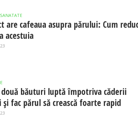
SANATATE
ct are cafeaua asupra părului: Cum redu
a acestuia
023
E
 două băuturi luptă împotriva căderii
 și fac părul să crească foarte rapid
023