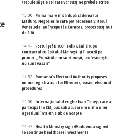
trebuie să știe cei care vor susține probele scrise
15:00
Prima mare miză după căderea lui
ce
Maduro. Negocierile care pot redesena viitorul
Venezuelei au început la Caracas, proces susținut
de SUA
14:52
Fostul șef DIICOT Felix Bănilă rupe
contractul cu Spitalul Moinești și îl acuză pe
primar: „Primăriile nu sunt moșii, profesioniștii
nu sunt vasali”
14:52
Romania's Electoral Authority proposes
online registration for EU voters, easier electoral
procedures
14:50
Internaţionalul englez Ivan Toney, care a
participat la CM, pus sub acuzare în urma unei
agresiuni într-un club de noapte
14:47
Health Ministry sign 49 addenda signed
to continue healthcare investments