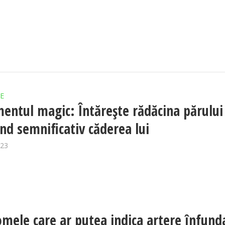
E
entul magic: Întărește rădăcina părului
nd semnificativ căderea lui
023
mele care ar putea indica artere înfund