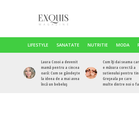
LIFESTYLE
SANATATE
NUTRITIE
MODA
Laura Cosoi a devenit
Cum îți dai seama ca
mamă pentru a cincea
e măsura corectă a
oară: Cum se gândește
sutienului pentru tin
la ideea de a mai avea
Greșeala pe care
încă un bebeluș
multe dintre noi o f