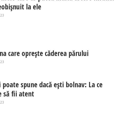
eobișnuit la ele
023
na care oprește căderea părului
023
ți poate spune dacă ești bolnav: La ce
 să fii atent
023