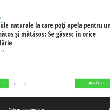
E
ile naturale la care poți apela pentru u
nătos și mătăsos: Se găsesc în orice
ărie
023
1
2
3
URMĂTOR
Cele mai comentate