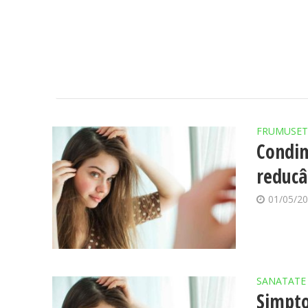
FRUMUSET
Condim
reducâ
01/05/2
SANATATE
Simpto