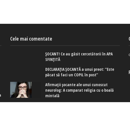
Cele mai comentate
ȘOCANT! Ce au găsit cercetătorii în APA
SFINȚITĂ
DECLARAȚIA ȘOCANTĂ a unui preot: ”Este
păcat să faci un COPIL în post”
Afirmaţii şocante ale unui cunoscut
neurolog: A comparat religia cu o boală
a
mintală
 cookies
|
Politica de confidențialitate
|
Politica de cookies