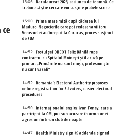
15:06
Bacalaureat 2026, sesiunea de toamnă. Ce
trebuie să știe cei care vor susține probele scrise
15:00
Prima mare miză după căderea lui
 ce
Maduro. Negocierile care pot redesena viitorul
Venezuelei au început la Caracas, proces susținut
de SUA
14:52
Fostul șef DIICOT Felix Bănilă rupe
contractul cu Spitalul Moinești și îl acuză pe
primar: „Primăriile nu sunt moșii, profesioniștii
nu sunt vasali”
14:52
Romania's Electoral Authority proposes
online registration for EU voters, easier electoral
procedures
14:50
Internaţionalul englez Ivan Toney, care a
participat la CM, pus sub acuzare în urma unei
agresiuni într-un club de noapte
14:47
Health Ministry sign 49 addenda signed