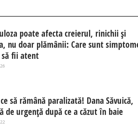
loza poate afecta creierul, rinichii și
a, nu doar plămânii: Care sunt simptom
 să fii atent
026
 ce să rămână paralizată! Dana Săvuică,
ă de urgență după ce a căzut în baie
022