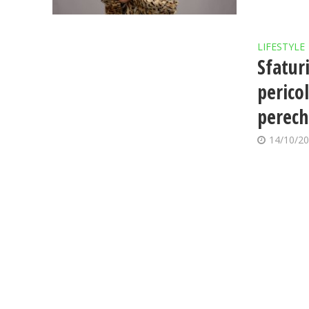
LIFESTYLE
Sfatur
perico
perech
14/10/2