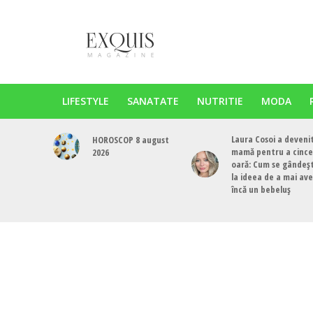
LIFESTYLE
SANATATE
NUTRITIE
MODA
Laura Cosoi a deveni
HOROSCOP 8 august
mamă pentru a cinc
2026
oară: Cum se gândeș
la ideea de a mai av
încă un bebeluș