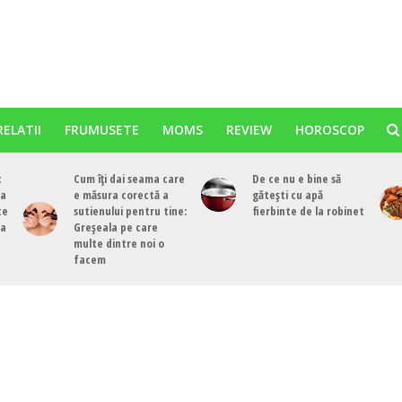
RELATII
FRUMUSETE
MOMS
REVIEW
HOROSCOP
t
Cum îți dai seama care
De ce nu e bine să
ea
e măsura corectă a
gătești cu apă
te
sutienului pentru tine:
fierbinte de la robinet
ea
Greșeala pe care
multe dintre noi o
facem