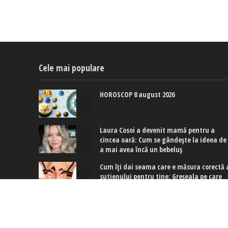
Cele mai populare
HOROSCOP 8 august 2026
Laura Cosoi a devenit mamă pentru a
cincea oară: Cum se gândește la ideea de
a mai avea încă un bebeluș
Cum îți dai seama care e măsura corectă 
sutienului pentru tine: Greșeala pe care
multe dintre noi o facem
Copyright © 2017-2024. www.exquis.ro |
Modifică setări