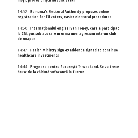
moșii, profesioniștii nu sunt vasali”
14:52
Romania's Electoral Authority proposes online
registration for EU voters, easier electoral procedures
14:50
Internaţionalul englez Ivan Toney, care a participat
la CM, pus sub acuzare în urma unei agresiuni într-un club
de noapte
14:47
Health Ministry sign 49 addenda signed to continue
healthcare investments
14:44
Prognoza pentru București, în weekend. Se va trece
brusc de la căldură sufocantă la furtuni