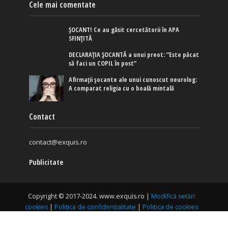
Cele mai comentate
ȘOCANT! Ce au găsit cercetătorii în APA
SFINȚITĂ
DECLARAȚIA ȘOCANTĂ a unui preot: ”Este păcat
să faci un COPIL în post”
Afirmaţii şocante ale unui cunoscut neurolog:
A comparat religia cu o boală mintală
Contact
contact@exquis.ro
Publicitate
Copyright © 2017-2024. www.exquis.ro |
Modifică setări
cookies
|
Politica de confidențialitate
|
Politica de cookies