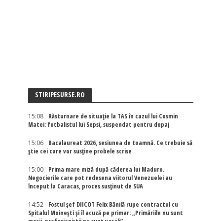
STIRIPESURSE.RO
15:08
Răsturnare de situație la TAS în cazul lui Cosmin
Matei: fotbalistul lui Sepsi, suspendat pentru dopaj
15:06
Bacalaureat 2026, sesiunea de toamnă. Ce trebuie să
știe cei care vor susține probele scrise
15:00
Prima mare miză după căderea lui Maduro.
Negocierile care pot redesena viitorul Venezuelei au
început la Caracas, proces susținut de SUA
14:52
Fostul șef DIICOT Felix Bănilă rupe contractul cu
Spitalul Moinești și îl acuză pe primar: „Primăriile nu sunt