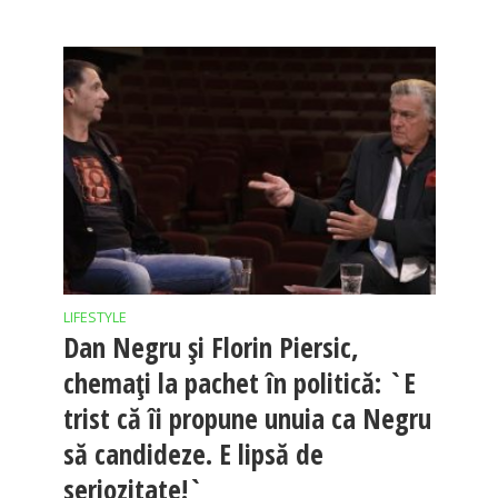
LIFESTYLE
Dan Negru și Florin Piersic,
chemați la pachet în politică: `E
trist că îi propune unuia ca Negru
să candideze. E lipsă de
seriozitate!`