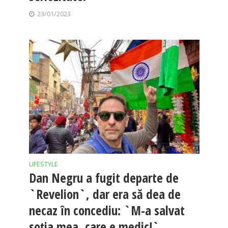
23/01/2023
LIFESTYLE
Dan Negru a fugit departe de
`Revelion`, dar era să dea de
necaz în concediu: `M-a salvat
soția mea, care e medic!`