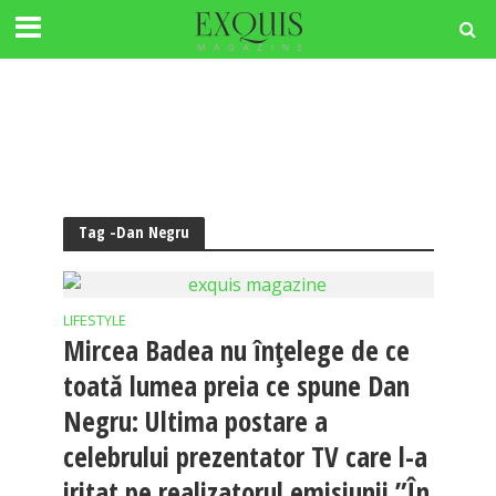
Tag -Dan Negru
LIFESTYLE
Mircea Badea nu înțelege de ce
toată lumea preia ce spune Dan
Negru: Ultima postare a
celebrului prezentator TV care l-a
iritat pe realizatorul emisiunii ”În