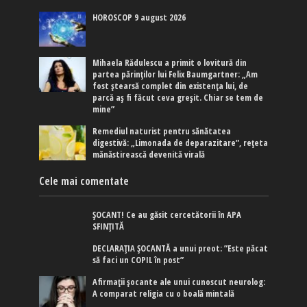
HOROSCOP 9 august 2026
Mihaela Rădulescu a primit o lovitură din
partea părinților lui Felix Baumgartner: „Am
fost ștearsă complet din existența lui, de
parcă aș fi făcut ceva greșit. Chiar se tem de
mine”
Remediul naturist pentru sănătatea
digestivă: „Limonada de deparazitare”, rețeta
mănăstirească devenită virală
Cele mai comentate
ȘOCANT! Ce au găsit cercetătorii în APA
SFINȚITĂ
DECLARAȚIA ȘOCANTĂ a unui preot: ”Este păcat
să faci un COPIL în post”
Afirmaţii şocante ale unui cunoscut neurolog:
A comparat religia cu o boală mintală