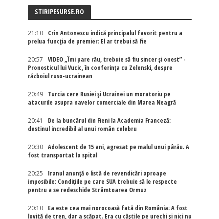
STIRIPESURSE.RO
21:10
Crin Antonescu indică principalul favorit pentru a
prelua funcția de premier: El ar trebui să fie
20:57
VIDEO „Îmi pare rău, trebuie să fiu sincer și onest” -
Pronosticul lui Vucic, în conferința cu Zelenski, despre
războiul ruso-ucrainean
20:49
Turcia cere Rusiei și Ucrainei un moratoriu pe
atacurile asupra navelor comerciale din Marea Neagră
20:41
De la buncărul din Fieni la Academia Franceză:
destinul incredibil al unui român celebru
20:30
Adolescent de 15 ani, agresat pe malul unui pârău. A
fost transportat la spital
20:25
Iranul anunță o listă de revendicări aproape
imposibile: Condițiile pe care SUA trebuie să le respecte
pentru a se redeschide Strâmtoarea Ormuz
20:10
Ea este cea mai norocoasă fată din România: A fost
lovită de tren, dar a scăpat. Era cu căștile pe urechi și nici nu