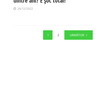
dintre ani? E șoc total!
26/12/2022
1
2
URMĂTOR