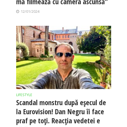
mă filmează cu camera ascunsă”
12/01/2024
LIFESTYLE
Scandal monstru după eșecul de
la Eurovision! Dan Negru îi face
praf pe toți. Reacția vedetei e