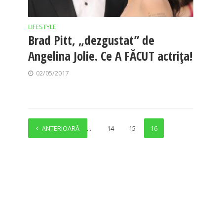
LIFESTYLE
Brad Pitt, „dezgustat” de
Angelina Jolie. Ce A FĂCUT actrița!
02/05/2017
ANTERIOARĂ
1
…
14
15
16