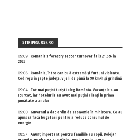
STIRIPESURSE.RO
09:09
Romania's forestry sector turnover falls 21.5% in
2025
09:08
România, între caniculă extremă și furtuni violente.
Cod roșu în șapte județe, vijelii de până la 90 km/h și grindină
09:04
Tot mai puțini turiști aleg România. Vacanțele s-au
scurtat, iar hotelurile au avut mai puțini clienți în prima
jumătate a anului
09:00
Guvernul a dat ordin de economie în ministere. Ce au
ajuns să facă bugetarii pentru a reduce consumul de
energie
08:57
Anunț important pentru familiile cu copii. Bolojan
promite aprobarea angajărilor pentru noile creșe