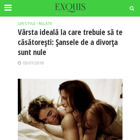
Tag -DIVORT
LIFESTYLE
RELATII
•
Vârsta ideală la care trebuie să te
căsătoreşti: Şansele de a divorţa
sunt nule
03/01/2018