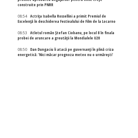
construite prin PNRR
08:54
Actriţa Isabella Rossellini a primit Premiul de
Excelenţă în deschiderea Festivalului de Film de la Locarno
08:53
Atletul român Ștefan Ciobanu, pe locul 8 în finala
probei de aruncare a greutății la Mondialele U20
08:50
Dan Dungaciu îi atacă pe guvernanți în plină criza
energetică: 'Nici măcar prognoza meteo nu o urmărești'