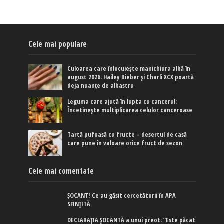
Cele mai populare
Culoarea care înlocuiește manichiura albă în
august 2026: Hailey Bieber și Charli XCX poartă
deja nuanțe de albastru
Leguma care ajută în lupta cu cancerul:
Încetinește multiplicarea celulor canceroase
Tartă pufoasă cu fructe – desertul de casă
care pune în valoare orice fruct de sezon
Cele mai comentate
ȘOCANT! Ce au găsit cercetătorii în APA
SFINȚITĂ
DECLARAȚIA ȘOCANTĂ a unui preot: ”Este păcat