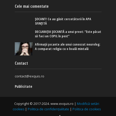
Cele mai comentate
ȘOCANT! Ce au găsit cercetătorii în APA
SFINȚITĂ
DECLARAȚIA ȘOCANTĂ a unui preot: ”Este păcat
să faci un COPIL în post”
Afirmaţii şocante ale unui cunoscut neurolog:
A comparat religia cu o boală mintală
Contact
contact@exquis.ro
Publicitate
Copyright © 2017-2024. www.exquis.ro |
Modifică setări
cookies
|
Politica de confidențialitate
|
Politica de cookies