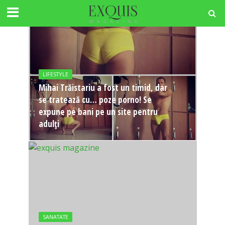
LIFESTYLE
Mihai Trăistariu a fost un timid, dar
se tratează cu… poze porno! Se
expune pe bani pe un site pentru
adulți
SANATATE