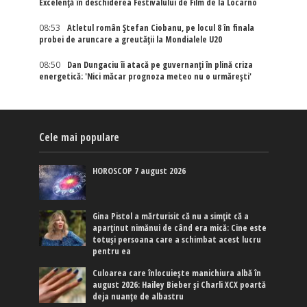
Excelenţă în deschiderea Festivalului de Film de la Locarno
08:53
Atletul român Ștefan Ciobanu, pe locul 8 în finala
probei de aruncare a greutății la Mondialele U20
08:50
Dan Dungaciu îi atacă pe guvernanți în plină criza
energetică: 'Nici măcar prognoza meteo nu o urmărești'
Cele mai populare
HOROSCOP 7 august 2026
Gina Pistol a mărturisit că nu a simțit că a
aparținut nimănui de când era mică: Cine este
totuși persoana care a schimbat acest lucru
pentru ea
Culoarea care înlocuiește manichiura albă în
august 2026: Hailey Bieber și Charli XCX poartă
deja nuanțe de albastru