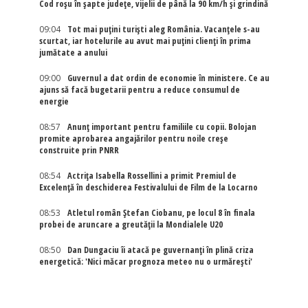
Cod roșu în șapte județe, vijelii de până la 90 km/h și grindină
09:04
Tot mai puțini turiști aleg România. Vacanțele s-au
scurtat, iar hotelurile au avut mai puțini clienți în prima
jumătate a anului
09:00
Guvernul a dat ordin de economie în ministere. Ce au
ajuns să facă bugetarii pentru a reduce consumul de
energie
08:57
Anunț important pentru familiile cu copii. Bolojan
promite aprobarea angajărilor pentru noile creșe
construite prin PNRR
08:54
Actriţa Isabella Rossellini a primit Premiul de
Excelenţă în deschiderea Festivalului de Film de la Locarno
08:53
Atletul român Ștefan Ciobanu, pe locul 8 în finala
probei de aruncare a greutății la Mondialele U20
08:50
Dan Dungaciu îi atacă pe guvernanți în plină criza
energetică: 'Nici măcar prognoza meteo nu o urmărești'