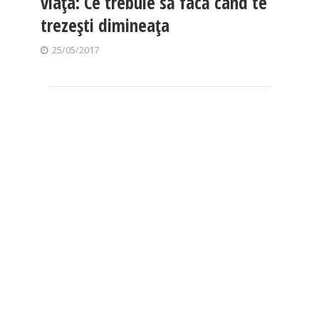
viaţa: Ce trebuie să facă când te
trezeşti dimineaţa
25/05/2017