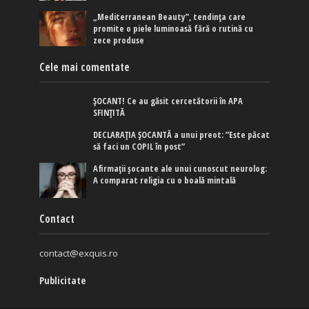
„Mediterranean Beauty”, tendința care
promite o piele luminoasă fără o rutină cu
zece produse
Cele mai comentate
ȘOCANT! Ce au găsit cercetătorii în APA
SFINȚITĂ
DECLARAȚIA ȘOCANTĂ a unui preot: ”Este păcat
să faci un COPIL în post”
Afirmaţii şocante ale unui cunoscut neurolog:
A comparat religia cu o boală mintală
Contact
contact@exquis.ro
Publicitate