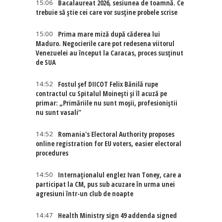
15:06
Bacalaureat 2026, sesiunea de toamnă. Ce
trebuie să știe cei care vor susține probele scrise
15:00
Prima mare miză după căderea lui
Maduro. Negocierile care pot redesena viitorul
Venezuelei au început la Caracas, proces susținut
de SUA
14:52
Fostul șef DIICOT Felix Bănilă rupe
contractul cu Spitalul Moinești și îl acuză pe
primar: „Primăriile nu sunt moșii, profesioniștii
nu sunt vasali”
14:52
Romania's Electoral Authority proposes
online registration for EU voters, easier electoral
procedures
14:50
Internaţionalul englez Ivan Toney, care a
participat la CM, pus sub acuzare în urma unei
agresiuni într-un club de noapte
14:47
Health Ministry sign 49 addenda signed