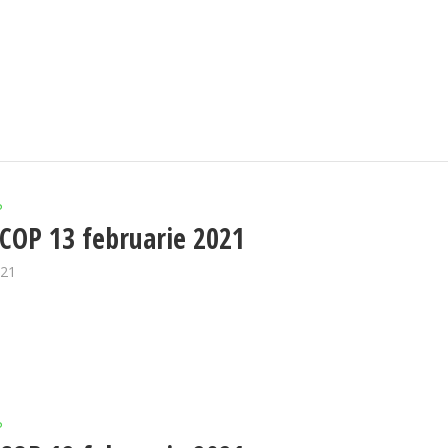
P
OP 13 februarie 2021
021
P