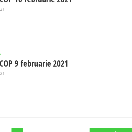
021
P
OP 9 februarie 2021
021