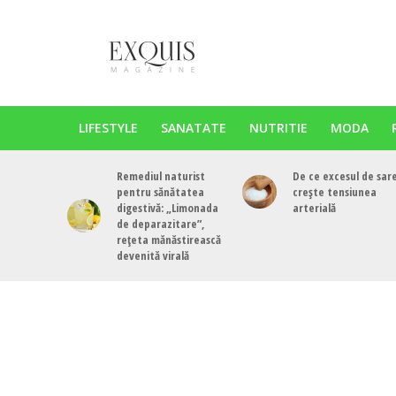
LIFESTYLE
SANATATE
NUTRITIE
MODA
Remediul naturist
De ce excesul de sar
pentru sănătatea
crește tensiunea
digestivă: „Limonada
arterială
de deparazitare”,
rețeta mănăstirească
devenită virală