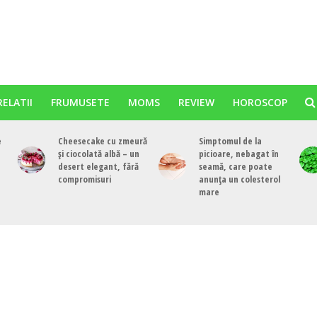
RELATII
FRUMUSETE
MOMS
REVIEW
HOROSCOP
e
Cheesecake cu zmeură
Simptomul de la
și ciocolată albă – un
picioare, nebagat în
desert elegant, fără
seamă, care poate
compromisuri
anunța un colesterol
mare