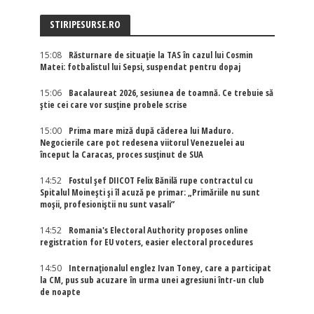
STIRIPESURSE.RO
15:08
Răsturnare de situație la TAS în cazul lui Cosmin
Matei: fotbalistul lui Sepsi, suspendat pentru dopaj
15:06
Bacalaureat 2026, sesiunea de toamnă. Ce trebuie să
știe cei care vor susține probele scrise
15:00
Prima mare miză după căderea lui Maduro.
Negocierile care pot redesena viitorul Venezuelei au
început la Caracas, proces susținut de SUA
14:52
Fostul șef DIICOT Felix Bănilă rupe contractul cu
Spitalul Moinești și îl acuză pe primar: „Primăriile nu sunt
moșii, profesioniștii nu sunt vasali”
14:52
Romania's Electoral Authority proposes online
registration for EU voters, easier electoral procedures
14:50
Internaţionalul englez Ivan Toney, care a participat
la CM, pus sub acuzare în urma unei agresiuni într-un club
de noapte