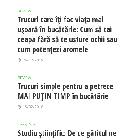
REVIEW
Trucuri care îți fac viața mai
ușoară în bucătărie: Cum să tai
ceapa fără să te usture ochii sau
cum potențezi aromele
28/12/2019
REVIEW
Trucuri simple pentru a petrece
MAI PUȚIN TIMP în bucătărie
15/02/2018
LIFESTYLE
Studiu științific: De ce gătitul ne