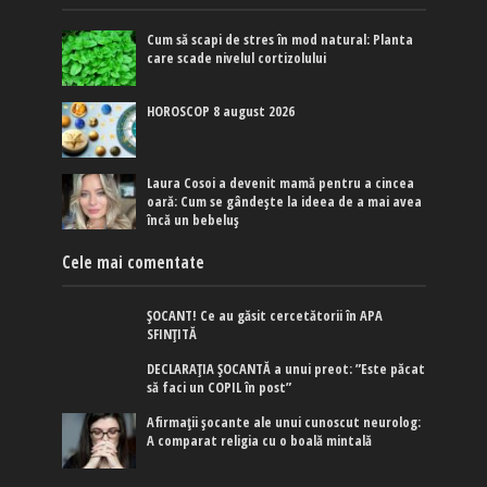
Cum să scapi de stres în mod natural: Planta
care scade nivelul cortizolului
HOROSCOP 8 august 2026
Laura Cosoi a devenit mamă pentru a cincea
oară: Cum se gândește la ideea de a mai avea
încă un bebeluș
Cele mai comentate
ȘOCANT! Ce au găsit cercetătorii în APA
SFINȚITĂ
DECLARAȚIA ȘOCANTĂ a unui preot: ”Este păcat
să faci un COPIL în post”
Afirmaţii şocante ale unui cunoscut neurolog:
A comparat religia cu o boală mintală