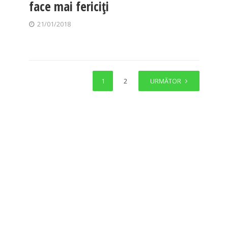
face mai fericiți
21/01/2018
1
2
URMĂTOR