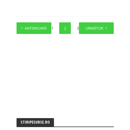
ANTERIOARĂ
1
2
3
URMĂTOR
STIRIPESURSE.RO