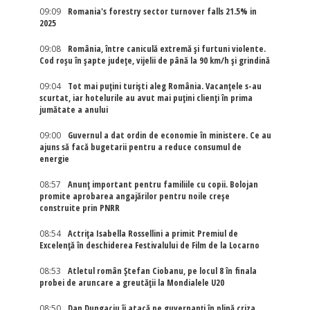
09:09
Romania's forestry sector turnover falls 21.5% in
2025
09:08
România, între caniculă extremă și furtuni violente.
Cod roșu în șapte județe, vijelii de până la 90 km/h și grindină
09:04
Tot mai puțini turiști aleg România. Vacanțele s-au
scurtat, iar hotelurile au avut mai puțini clienți în prima
jumătate a anului
09:00
Guvernul a dat ordin de economie în ministere. Ce au
ajuns să facă bugetarii pentru a reduce consumul de
energie
08:57
Anunț important pentru familiile cu copii. Bolojan
promite aprobarea angajărilor pentru noile creșe
construite prin PNRR
08:54
Actriţa Isabella Rossellini a primit Premiul de
Excelenţă în deschiderea Festivalului de Film de la Locarno
08:53
Atletul român Ștefan Ciobanu, pe locul 8 în finala
probei de aruncare a greutății la Mondialele U20
08:50
Dan Dungaciu îi atacă pe guvernanți în plină criza