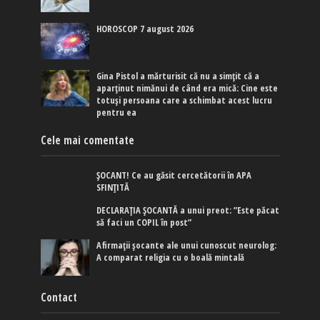
HOROSCOP 7 august 2026
Gina Pistol a mărturisit că nu a simțit că a
aparținut nimănui de când era mică: Cine este
totuși persoana care a schimbat acest lucru
pentru ea
Cele mai comentate
ȘOCANT! Ce au găsit cercetătorii în APA
SFINȚITĂ
DECLARAȚIA ȘOCANTĂ a unui preot: ”Este păcat
să faci un COPIL în post”
Afirmaţii şocante ale unui cunoscut neurolog:
A comparat religia cu o boală mintală
Contact