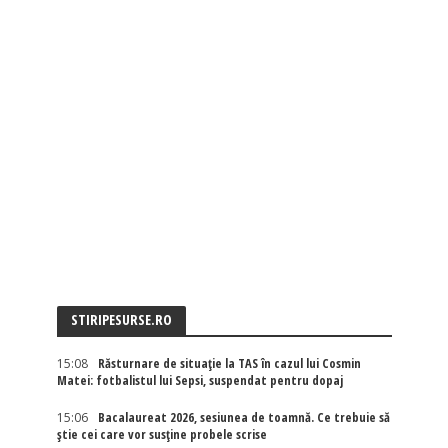
STIRIPESURSE.RO
15:08
Răsturnare de situație la TAS în cazul lui Cosmin
Matei: fotbalistul lui Sepsi, suspendat pentru dopaj
15:06
Bacalaureat 2026, sesiunea de toamnă. Ce trebuie să
știe cei care vor susține probele scrise