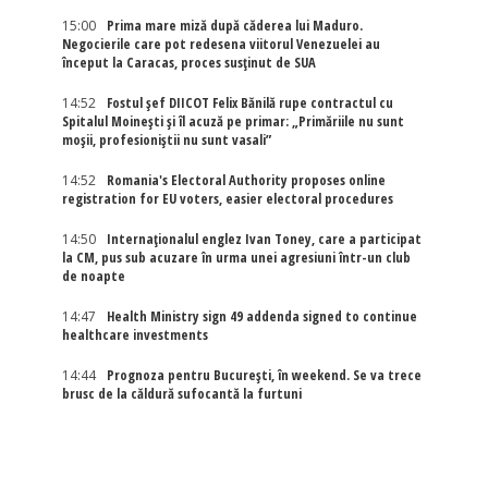
15:00
Prima mare miză după căderea lui Maduro.
Negocierile care pot redesena viitorul Venezuelei au
început la Caracas, proces susținut de SUA
14:52
Fostul șef DIICOT Felix Bănilă rupe contractul cu
Spitalul Moinești și îl acuză pe primar: „Primăriile nu sunt
moșii, profesioniștii nu sunt vasali”
14:52
Romania's Electoral Authority proposes online
registration for EU voters, easier electoral procedures
14:50
Internaţionalul englez Ivan Toney, care a participat
la CM, pus sub acuzare în urma unei agresiuni într-un club
de noapte
14:47
Health Ministry sign 49 addenda signed to continue
healthcare investments
14:44
Prognoza pentru București, în weekend. Se va trece
brusc de la căldură sufocantă la furtuni