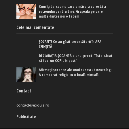
Cum îți dai seama care e măsura corectă a
sutienului pentru tine: Greșeala pe care
multe dintre noi o facem
Cele mai comentate
ȘOCANT! Ce au găsit cercetătorii în APA
SFINȚITĂ
DECLARAȚIA ȘOCANTĂ a unui preot: ”Este păcat
să faci un COPIL în post”
Afirmaţii şocante ale unui cunoscut neurolog:
A comparat religia cu o boală mintală
Contact
contact@exquis.ro
Publicitate