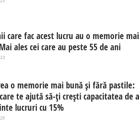
025
i care fac acest lucru au o memorie ma
Mai ales cei care au peste 55 de ani
023
vea o memorie mai bună și fără pastile:
care te ajută să-ți crești capacitatea de 
inte lucruri cu 15%
020