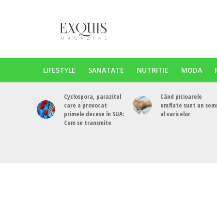
LIFESTYLE
SANATATE
NUTRITIE
MODA
Cyclospora, parazitul
Când picioarele
care a provocat
umflate sunt un sem
primele decese în SUA:
al varicelor
Cum se transmite