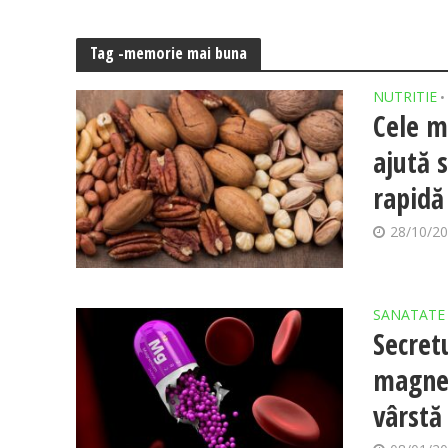
Tag -memorie mai buna
NUTRITIE
•
Cele m
ajută 
rapidă
28/10/2
SANATATE
Secret
magnez
vârstă