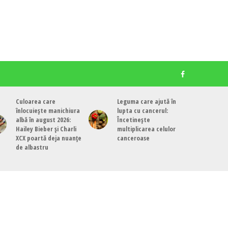
Culoarea care
Leguma care ajută în
înlocuiește manichiura
lupta cu cancerul:
albă în august 2026:
Încetinește
Hailey Bieber și Charli
multiplicarea celulor
XCX poartă deja nuanțe
canceroase
de albastru