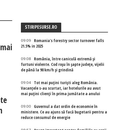
STIRIPESURSE.RO
09:09
Romania's forestry sector turnover falls
 mai
21.5% in 2025
09:08
România, între caniculă extremă și
furtuni violente. Cod roșu în șapte județe, vijelii
de până la 90 km/h și grindină
09:04
Tot mai puțini turiști aleg România.
Vacanțele s-au scurtat, iar hotelurile au avut
mai puțini clienți în prima jumătate a anului
te
09:00
Guvernul a dat ordin de economie în
n
ministere. Ce au ajuns să facă bugetarii pentru a
reduce consumul de energie