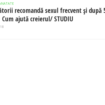
ANATATE
ătorii recomandă sexul frecvent şi după 
: Cum ajută creierul/ STUDIU
018