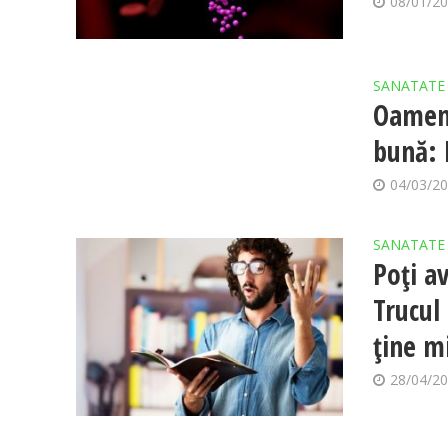
08/01/2
SANATATE
Oameni
bună: 
04/03/2
SANATATE
Poți a
Trucul 
ține m
28/04/2