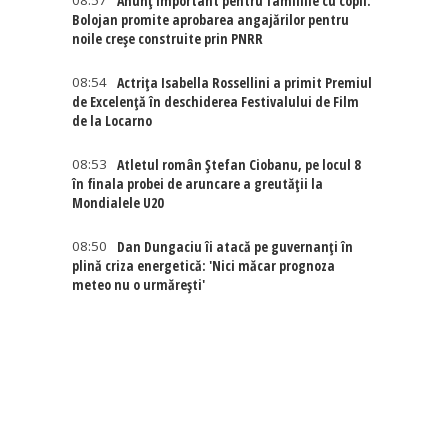
08:57
Anunț important pentru familiile cu copii.
Bolojan promite aprobarea angajărilor pentru
noile creșe construite prin PNRR
08:54
Actriţa Isabella Rossellini a primit Premiul
de Excelenţă în deschiderea Festivalului de Film
i
de la Locarno
08:53
Atletul român Ștefan Ciobanu, pe locul 8
în finala probei de aruncare a greutății la
Mondialele U20
08:50
Dan Dungaciu îi atacă pe guvernanți în
plină criza energetică: 'Nici măcar prognoza
meteo nu o urmărești'
a