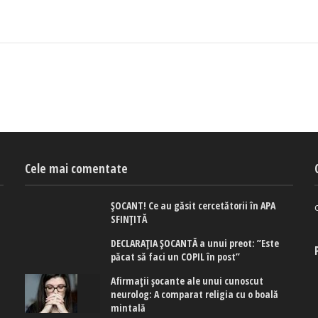
Cele mai comentate
ȘOCANT! Ce au găsit cercetătorii în APA
SFINȚITĂ
DECLARAȚIA ȘOCANTĂ a unui preot: ”Este
păcat să faci un COPIL în post”
Afirmaţii şocante ale unui cunoscut
neurolog: A comparat religia cu o boală
mintală