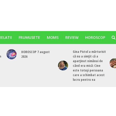
RELATII
FRUMUSETE
MOMS
REVIEW
HOROSCOP
Gina Pistol a mărturisit
HOROSCOP 7 august
n
că nu a simțit că a
2026
aparținut nimănui de
când era mică: Cine
este totuși persoana
care a schimbat acest
lucru pentru ea