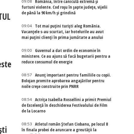
09:08
România, între caniculă extremă și
furtuni violente. Cod roșu în șapte județe, vijelii
de până la 90 km/h și grindină
NTUL
09:04
Tot mai puțini turiști aleg România.
Vacanțele s-au scurtat, iar hotelurile au avut
mai puțini clienți în prima jumătate a anului
09:00
Guvernul a dat ordin de economie în
ministere. Ce au ajuns să facă bugetarii pentru a
este
reduce consumul de energie
08:57
Anunț important pentru familiile cu copii.
Bolojan promite aprobarea angajărilor pentru
noile creșe construite prin PNRR
08:54
Actriţa Isabella Rossellini a primit Premiul
de Excelenţă în deschiderea Festivalului de Film
de la Locarno
08:53
Atletul român Ștefan Ciobanu, pe locul 8
ti
în finala probei de aruncare a greutății la