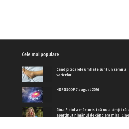
Cele mai populare
Când picioarele umflate sunt un semn al
varicelor
HOROSCOP 7 august 2026
Gina Pistol a mărturisit că nu a simțit că 
aparținut nimănui de când era mică: Cin
este totuși persoana care a schimbat
acest lucru pentru ea