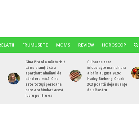
RELATII
FRUMUSETE
MOMS
REVIEW
HOROSCOP
Gina Pistol a mărturisit
Culoarea care
că nu a simțit că a
înlocuiește manichiura
aparținut nimănui de
albă în august 2026:
când era mică: Cine
Hailey Bieber și Charli
este totuși persoana
XCX poartă deja nuanțe
care a schimbat acest
de albastru
lucru pentru ea