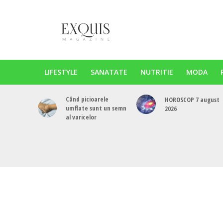
LIFESTYLE
SANATATE
NUTRITIE
MODA
Când picioarele
HOROSCOP 7 august
umflate sunt un semn
2026
al varicelor