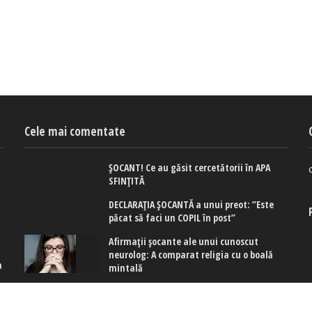
Cele mai comentate
ȘOCANT! Ce au găsit cercetătorii în APA
SFINȚITĂ
DECLARAȚIA ȘOCANTĂ a unui preot: ”Este
păcat să faci un COPIL în post”
Afirmaţii şocante ale unui cunoscut
neurolog: A comparat religia cu o boală
a
mintală
e