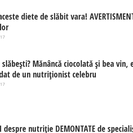
aceste diete de slăbit vara! AVERTISME
lor
017
ă slăbeşti? Mănâncă ciocolată și bea vin, 
 dat de un nutriţionist celebru
017
 despre nutriție DEMONTATE de specialiș