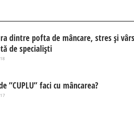
ra dintre pofta de mâncare, stres și vârs
tă de specialiști
018
 de ”CUPLU” faci cu mâncarea?
017