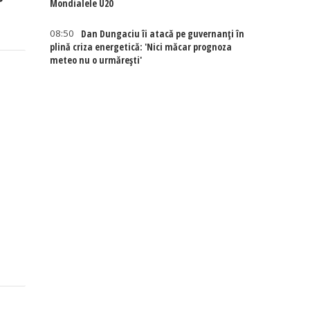
Mondialele U20
08:50
Dan Dungaciu îi atacă pe guvernanți în
plină criza energetică: 'Nici măcar prognoza
meteo nu o urmărești'