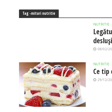
Tag -mituri nutritie
NUTRITIE
Legătu
desluși
08/02/2
NUTRITIE
Ce tip
29/12/2