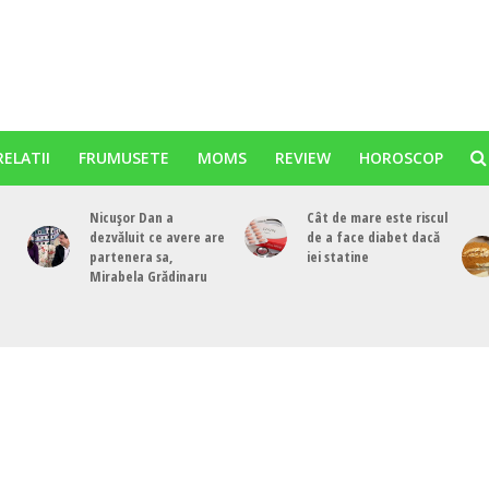
RELATII
FRUMUSETE
MOMS
REVIEW
HOROSCOP
Nicușor Dan a
Cât de mare este riscul
dezvăluit ce avere are
de a face diabet dacă
partenera sa,
iei statine
Mirabela Grădinaru