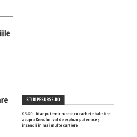
iile
are
STIRIPESURSE.RO
03:00
Atac puternic rusesc cu rachete balistice
asupra Kievului: val de explozii puternice și
incendii în mai multe cartiere