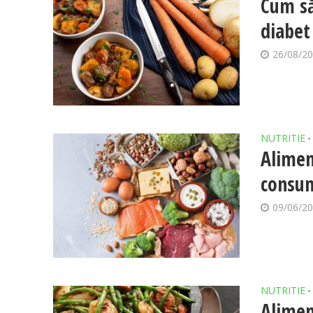
Cum să
diabet
26/08/2
NUTRITIE
•
Alimen
consum
09/06/2
NUTRITIE
•
Alimen