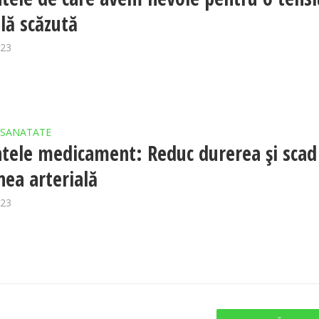
ală scăzută
023
SANATATE
tele medicament: Reduc durerea și scad
nea arterială
023