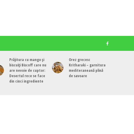
Prăjitura cu mango și
Orez grecesc
biscuiți Biscoff care nu
Kritharaki – garnitura
are nevoie de cuptor:
mediteraneană plină
Desertul rece se face
de savoare
din cinci ingrediente