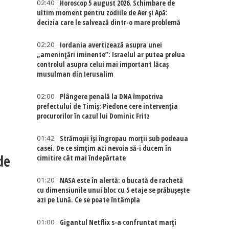
02:40
Horoscop 5 august 2026. Schimbare de
ultim moment pentru zodiile de Aer și Apă:
decizia care le salvează dintr-o mare problemă
02:20
Iordania avertizează asupra unei
„amenințări iminente”: Israelul ar putea prelua
controlul asupra celui mai important lăcaș
musulman din Ierusalim
02:00
Plângere penală la DNA împotriva
prefectului de Timiș: Piedone cere intervenția
procurorilor în cazul lui Dominic Fritz
01:42
Strămoșii își îngropau morții sub podeaua
casei. De ce simțim azi nevoia să-i ducem în
de
cimitire cât mai îndepărtate
01:20
NASA este în alertă: o bucată de rachetă
cu dimensiunile unui bloc cu 5 etaje se prăbușește
azi pe Lună. Ce se poate întâmpla
01:00
Gigantul Netflix s-a confruntat marţi