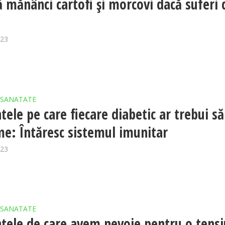
 mănânci cartofi și morcovi dacă suferi 
023
SANATATE
tele pe care fiecare diabetic ar trebui să
e: Întăresc sistemul imunitar
023
SANATATE
tele de care avem nevoie pentru o tens