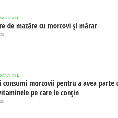
SANATATE
e de mazăre cu morcovi și mărar
025
SANATATE
 consumi morcovii pentru a avea parte 
vitaminele pe care le conțin
025