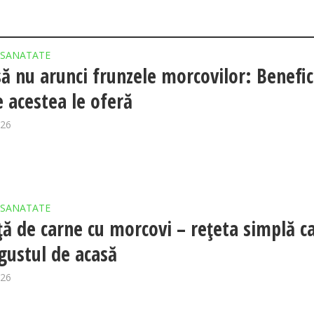
SANATATE
să nu arunci frunzele morcovilor: Benefic
e acestea le oferă
026
SANATATE
ță de carne cu morcovi – rețeta simplă c
gustul de acasă
026