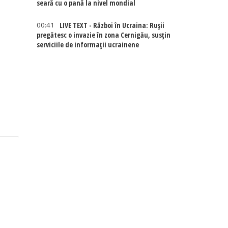
seară cu o pană la nivel mondial
00:41
LIVE TEXT - Război în Ucraina: Rușii
pregătesc o invazie în zona Cernigău, susțin
serviciile de informații ucrainene