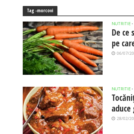
Tag -morcovi
NUTRITIE
•
De ce 
pe car
06/07/2
NUTRITIE
•
Tocăni
aduce 
28/02/2