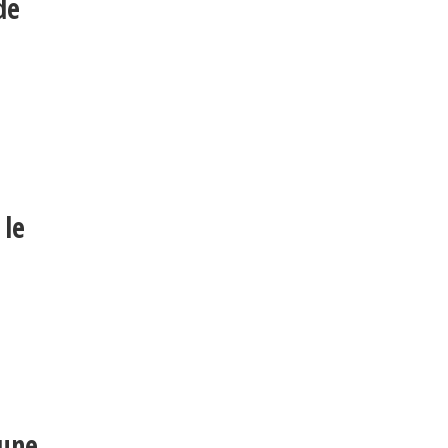
de
 le
iune