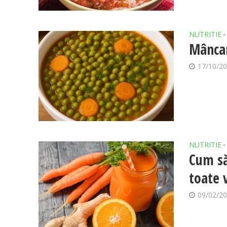
NUTRITIE
•
Mâncar
17/10/2
NUTRITIE
•
Cum să
toate 
09/02/2