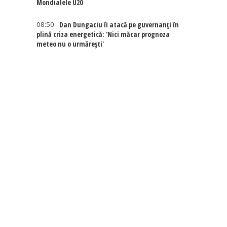
Mondialele U20
08:50
Dan Dungaciu îi atacă pe guvernanți în
plină criza energetică: 'Nici măcar prognoza
meteo nu o urmărești'