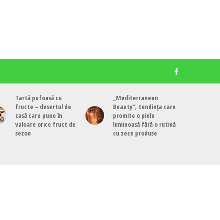
Tartă pufoasă cu
„Mediterranean
fructe – desertul de
Beauty”, tendința care
casă care pune în
promite o piele
valoare orice fruct de
luminoasă fără o rutină
sezon
cu zece produse