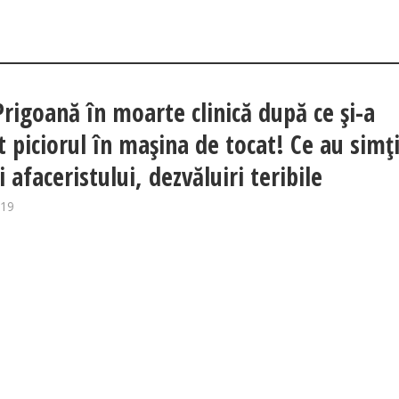
 Prigoană în moarte clinică după ce şi-a
t piciorul în maşina de tocat! Ce au simţ
i afaceristului, dezvăluiri teribile
019