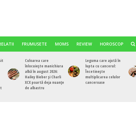
RELATII
FRUMUSETE
MOMS
REVIEW
HOROSCOP
sit
Culoarea care
Leguma care ajută în
înlocuiește manichiura
lupta cu cancerul:
albă în august 2026:
Încetinește
Hailey Bieber și Charli
multiplicarea celulor
XCX poartă deja nuanțe
canceroase
st
de albastru