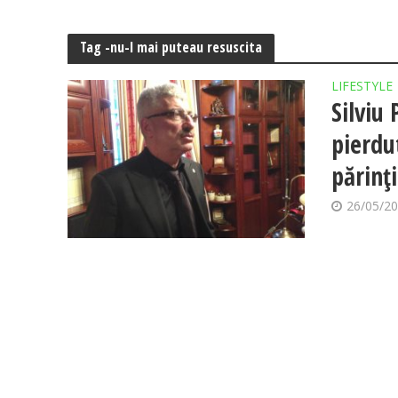
Tag -nu-l mai puteau resuscita
LIFESTYLE
Silviu
pierdu
părinţi
26/05/2