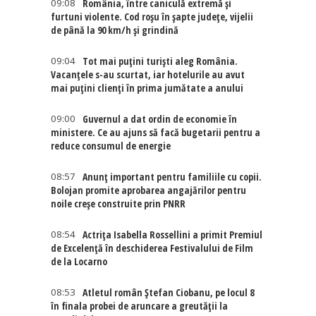
09:08
România, între caniculă extremă și
furtuni violente. Cod roșu în șapte județe, vijelii
de până la 90 km/h și grindină
09:04
Tot mai puțini turiști aleg România.
Vacanțele s-au scurtat, iar hotelurile au avut
mai puțini clienți în prima jumătate a anului
09:00
Guvernul a dat ordin de economie în
ministere. Ce au ajuns să facă bugetarii pentru a
reduce consumul de energie
08:57
Anunț important pentru familiile cu copii.
Bolojan promite aprobarea angajărilor pentru
noile creșe construite prin PNRR
08:54
Actriţa Isabella Rossellini a primit Premiul
de Excelenţă în deschiderea Festivalului de Film
de la Locarno
08:53
Atletul român Ștefan Ciobanu, pe locul 8
în finala probei de aruncare a greutății la