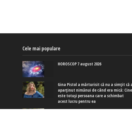
Cele mai populare
HOROSCOP 7 august 2026
Gina Pistol a mărturisit că nu a simțit că 
aparținut nimănui de când era mică: Cin
este totuși persoana care a schimbat
acest lucru pentru ea
Culoarea care înlocuiește manichiura alb
în august 2026: Hailey Bieber și Charli XCX
poartă deja nuanțe de albastru