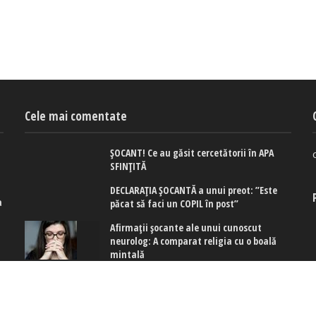
Cele mai comentate
ȘOCANT! Ce au găsit cercetătorii în APA
SFINȚITĂ
DECLARAȚIA ȘOCANTĂ a unui preot: ”Este
a
păcat să faci un COPIL în post”
e
Afirmaţii şocante ale unui cunoscut
neurolog: A comparat religia cu o boală
mintală
ă