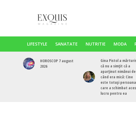
LIFESTYLE
SANATATE
NUTRITIE
MODA
Gina Pistol a mărturi
HOROSCOP 7 august
că nu a simțit că a
2026
aparținut nimănui de
când era mică: Cine
este totuși persoana
care a schimbat ace
lucru pentru ea