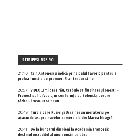
STIRIPESURSE.RO
21:10
Crin Antonescu indică principalul favorit pentru a
prelua funcția de premier: El ar trebui să fie
20:57
VIDEO „Îmi pare rău, trebuie să fiu sincer și onest” -
Pronosticul lui Vucic, în conferința cu Zelenski, despre
războiul ruso-ucrainean
20:49
Turcia cere Rusiei și Ucrainei un moratoriu pe
atacurile asupra navelor comerciale din Marea Neagră
20:41
De la buncărul din Fieni la Academia Franceză:
destinul incredibil al unui român celebru