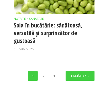
NUTRITIE
SANATATE
•
Soia în bucătărie: sănătoasă,
versatilă și surprinzător de
gustoasă
05/02/2026
1
2
3
…
URMĂTOR
10