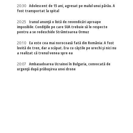
20:30
Adolescent de 15 ani, agresat pe malul unui pârău. A
fost transportat la spital
20:25
Iranul anunță o listă de revendicări aproape
imposibile: Condițiile pe care SUA trebuie să le respecte
pentru a se redeschide Strâmtoarea Ormuz
20:10
Ea este cea mai norocoasă fată din România: A fost
lovită de tren, dar a scăpat. Era cu căștile pe urechi și nici nu
a realizat că trenul venea spre ea
20:07
Ambasadoarea Ucrainei în Bulgaria, convocată de
urgență după prăbușirea unei drone