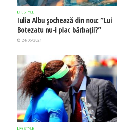
LIFESTYLE
Iulia Albu șochează din nou: ”Lui
Botezatu nu-i plac bărbații?”
24/06/2021
LIFESTYLE