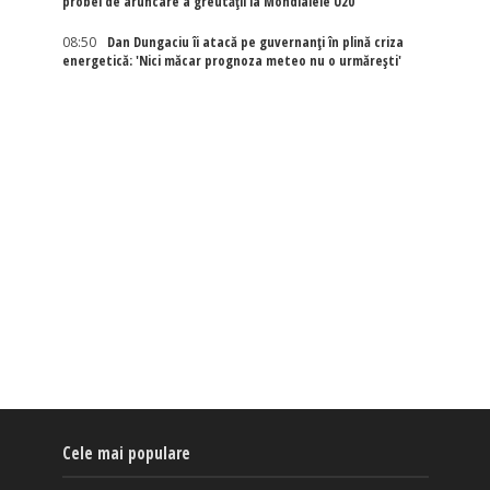
probei de aruncare a greutății la Mondialele U20
08:50
Dan Dungaciu îi atacă pe guvernanți în plină criza
energetică: 'Nici măcar prognoza meteo nu o urmărești'
Cele mai populare