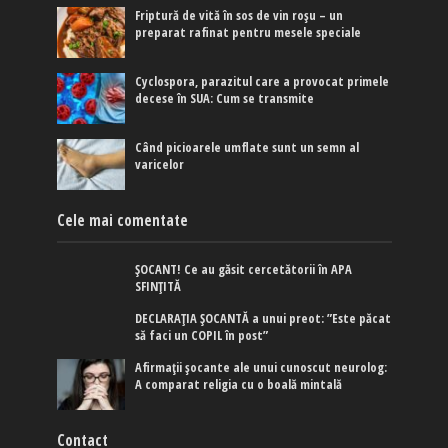
Friptură de vită în sos de vin roșu – un
preparat rafinat pentru mesele speciale
Cyclospora, parazitul care a provocat primele
decese în SUA: Cum se transmite
Când picioarele umflate sunt un semn al
varicelor
Cele mai comentate
ȘOCANT! Ce au găsit cercetătorii în APA
SFINȚITĂ
DECLARAȚIA ȘOCANTĂ a unui preot: ”Este păcat
să faci un COPIL în post”
Afirmaţii şocante ale unui cunoscut neurolog:
A comparat religia cu o boală mintală
Contact