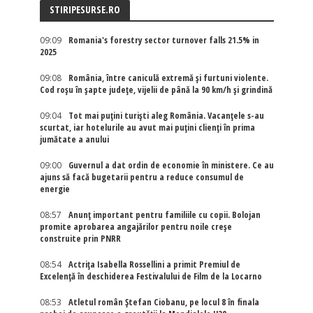
STIRIPESURSE.RO
09:09
Romania's forestry sector turnover falls 21.5% in
2025
09:08
România, între caniculă extremă și furtuni violente.
Cod roșu în șapte județe, vijelii de până la 90 km/h și grindină
09:04
Tot mai puțini turiști aleg România. Vacanțele s-au
scurtat, iar hotelurile au avut mai puțini clienți în prima
jumătate a anului
09:00
Guvernul a dat ordin de economie în ministere. Ce au
ajuns să facă bugetarii pentru a reduce consumul de
energie
08:57
Anunț important pentru familiile cu copii. Bolojan
promite aprobarea angajărilor pentru noile creșe
construite prin PNRR
08:54
Actriţa Isabella Rossellini a primit Premiul de
Excelenţă în deschiderea Festivalului de Film de la Locarno
08:53
Atletul român Ștefan Ciobanu, pe locul 8 în finala