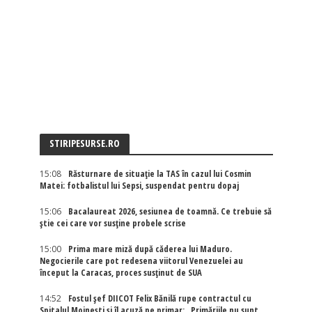
STIRIPESURSE.RO
15:08
Răsturnare de situație la TAS în cazul lui Cosmin
Matei: fotbalistul lui Sepsi, suspendat pentru dopaj
15:06
Bacalaureat 2026, sesiunea de toamnă. Ce trebuie să
știe cei care vor susține probele scrise
15:00
Prima mare miză după căderea lui Maduro.
Negocierile care pot redesena viitorul Venezuelei au
început la Caracas, proces susținut de SUA
14:52
Fostul șef DIICOT Felix Bănilă rupe contractul cu
Spitalul Moinești și îl acuză pe primar: „Primăriile nu sunt