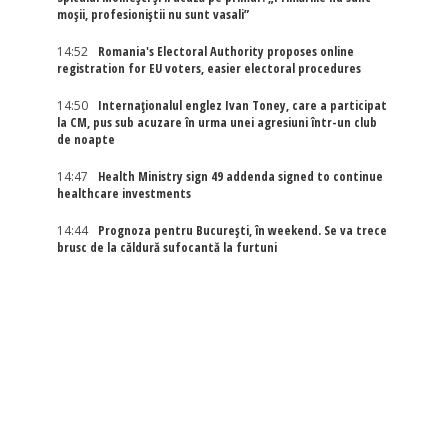
moșii, profesioniștii nu sunt vasali”
14:52
Romania's Electoral Authority proposes online
registration for EU voters, easier electoral procedures
14:50
Internaţionalul englez Ivan Toney, care a participat
la CM, pus sub acuzare în urma unei agresiuni într-un club
de noapte
14:47
Health Ministry sign 49 addenda signed to continue
healthcare investments
14:44
Prognoza pentru București, în weekend. Se va trece
brusc de la căldură sufocantă la furtuni