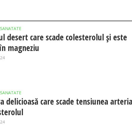
SANATATE
ul desert care scade colesterolul și este
în magneziu
024
SANATATE
a delicioasă care scade tensiunea arteria
sterolul
024