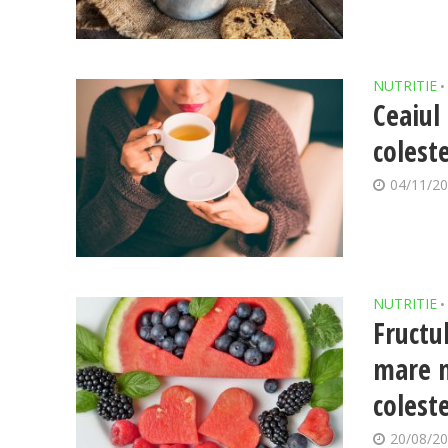
NUTRITIE
•
Ceaiul 
colest
04/11/2
NUTRITIE
•
Fructu
mare n
colest
20/08/2