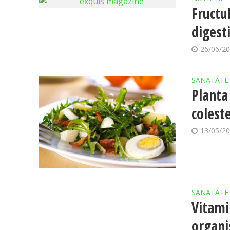
Fructu
digesti
26/06/2
SANATATE
Planta
colest
13/05/2
SANATATE
Vitami
organi