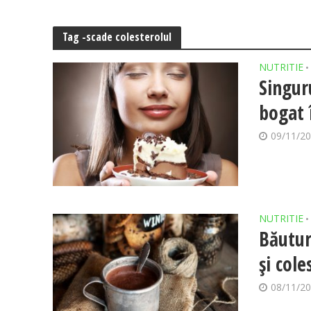
Tag -scade colesterolul
NUTRITIE
•
Singur
bogat 
09/11/2
NUTRITIE
•
Băutur
și cole
08/11/2