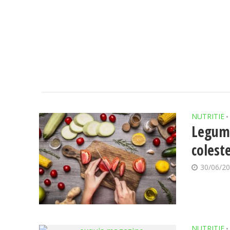
NUTRITIE
•
Leguma
colest
30/06/2
NUTRITIE
•