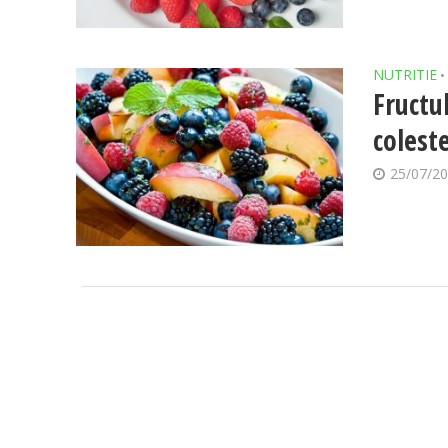
NUTRITIE
•
Fructu
colest
25/07/2