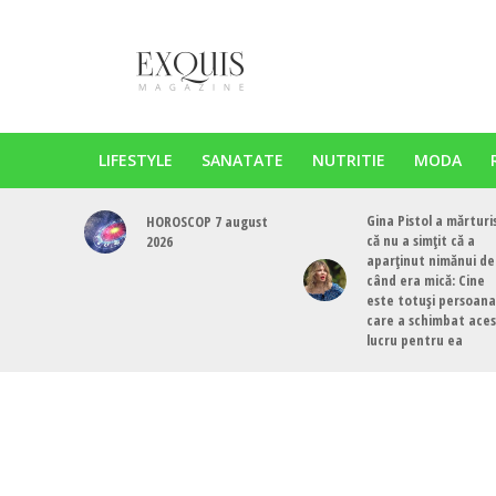
LIFESTYLE
SANATATE
NUTRITIE
MODA
Gina Pistol a mărturi
HOROSCOP 7 august
că nu a simțit că a
2026
aparținut nimănui de
când era mică: Cine
este totuși persoana
care a schimbat ace
lucru pentru ea