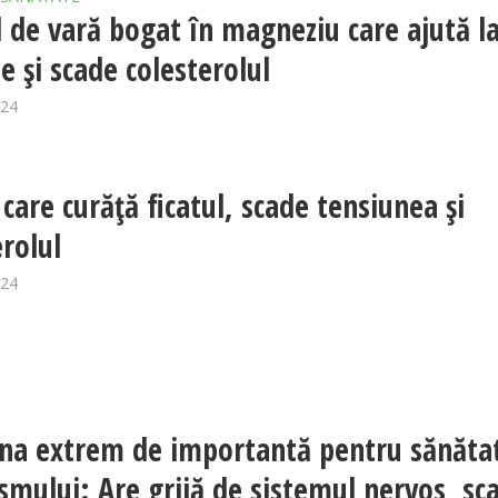
l de vară bogat în magneziu care ajută l
e și scade colesterolul
024
 care curăță ficatul, scade tensiunea și
erolul
024
na extrem de importantă pentru sănăta
smului: Are grijă de sistemul nervos, sc