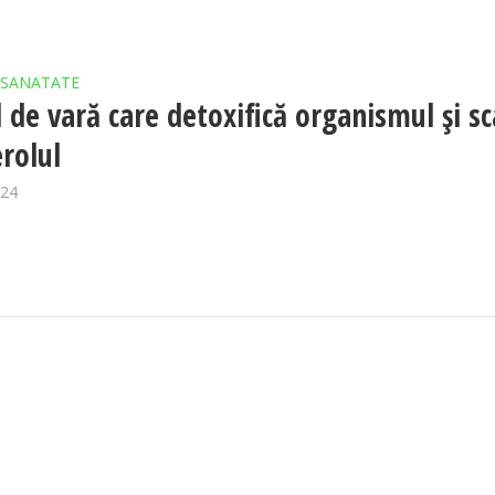
SANATATE
l de vară care detoxifică organismul și s
erolul
024