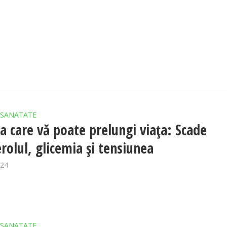
SANATATE
 care vă poate prelungi viața: Scade
erolul, glicemia și tensiunea
024
SANATATE