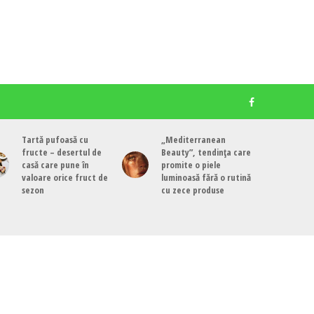
Tartă pufoasă cu
„Mediterranean
fructe – desertul de
Beauty”, tendința care
casă care pune în
promite o piele
valoare orice fruct de
luminoasă fără o rutină
sezon
cu zece produse