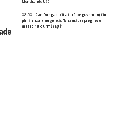
Mondialele U20
08:50
Dan Dungaciu îi atacă pe guvernanți în
plină criza energetică: 'Nici măcar prognoza
meteo nu o urmărești'
cade