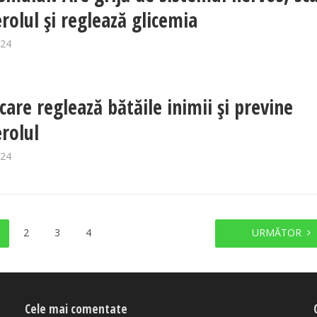
erolul și reglează glicemia
024
care reglează bătăile inimii și previne
erolul
024
2
3
4
URMĂTOR
Cele mai comentate