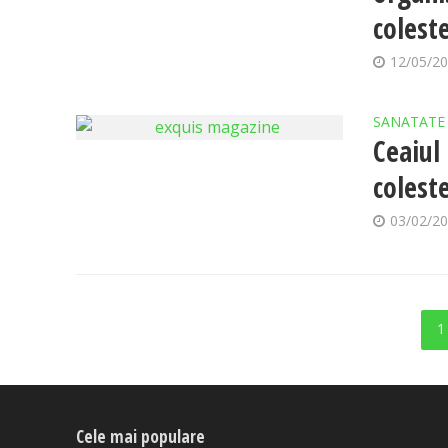
colest
12/05/2
SANATATE
Ceaiul 
colest
03/02/2
1
Cele mai populare