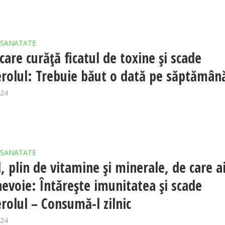
SANATATE
care curăță ficatul de toxine și scade
erolul: Trebuie băut o dată pe săptămân
024
SANATATE
l, plin de vitamine și minerale, de care a
evoie: Întărește imunitatea și scade
erolul – Consumă-l zilnic
024