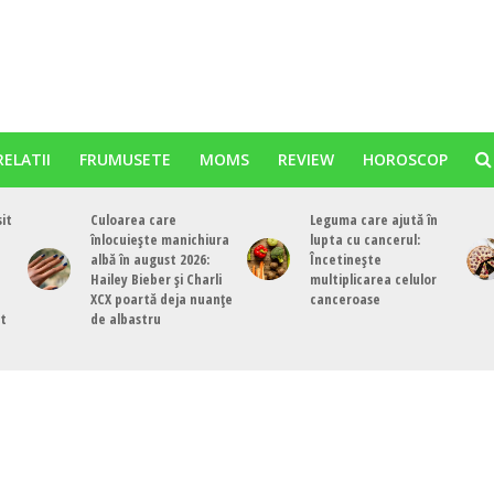
RELATII
FRUMUSETE
MOMS
REVIEW
HOROSCOP
sit
Culoarea care
Leguma care ajută în
înlocuiește manichiura
lupta cu cancerul:
albă în august 2026:
Încetinește
Hailey Bieber și Charli
multiplicarea celulor
XCX poartă deja nuanțe
canceroase
st
de albastru