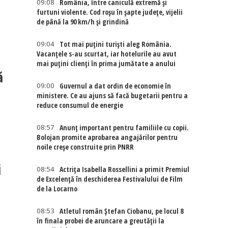
09:08
România, între caniculă extremă și
furtuni violente. Cod roșu în șapte județe, vijelii
de până la 90 km/h și grindină
09:04
Tot mai puțini turiști aleg România.
Vacanțele s-au scurtat, iar hotelurile au avut
mai puțini clienți în prima jumătate a anului
ă
09:00
Guvernul a dat ordin de economie în
ministere. Ce au ajuns să facă bugetarii pentru a
reduce consumul de energie
08:57
Anunț important pentru familiile cu copii.
Bolojan promite aprobarea angajărilor pentru
noile creșe construite prin PNRR
i
08:54
Actriţa Isabella Rossellini a primit Premiul
de Excelenţă în deschiderea Festivalului de Film
de la Locarno
08:53
Atletul român Ștefan Ciobanu, pe locul 8
în finala probei de aruncare a greutății la