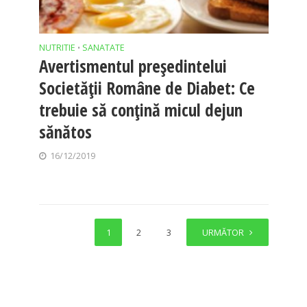
NUTRITIE
SANATATE
•
Avertismentul președintelui
Societății Române de Diabet: Ce
trebuie să conţină micul dejun
sănătos
16/12/2019
1
2
3
4
URMĂTOR