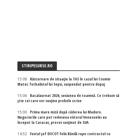
STIRIPESURSE.RO
15:08
Răsturnare de situație la TAS în cazul lui Cosmin
Matei: fotbalistul lui Sepsi, suspendat pentru dopaj
15:06
Bacalaureat 2026, sesiunea de toamnă. Ce trebuie să
știe cei care vor susține probele scrise
15:00
Prima mare miză după căderea lui Maduro.
Negocierile care pot redesena viitorul Venezuelei au
început la Caracas, proces susținut de SUA
14:52
Fostul șef DIICOT Felix Bănilă rupe contractul cu