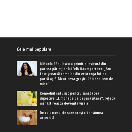
Cele mai populare
Mihaela Rădulescu a primit o lovitură din
partea părinților lui Felix Baumgartner: „Am
fost ștearsă complet din existența lui, de
parcă aș fi făcut ceva greșit. Chiar se tem de
mine”
Remediul naturist pentru sănătatea
digestivă: „Limonada de deparazitare”, rețeta
mănăstirească devenită virală
De ce excesul de sare crește tensiunea
arterială