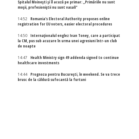
Spitalul Moinești și îl acuză pe primar: „Primăriile nu sunt
moșii, profesioniștii nu sunt vasali”
14:52
Romania's Electoral Authority proposes online
registration for EU voters, easier electoral procedures
14:50
Internaţionalul englez Ivan Toney, care a participat
la CM, pus sub acuzare în urma unei agresiuni într-un club
de noapte
14:47
Health Ministry sign 49 addenda signed to continue
healthcare investments
14:44
Prognoza pentru București, în weekend. Se va trece
brusc de la căldură sufocantă la furtuni