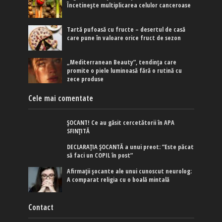
Încetinește multiplicarea celulor canceroase
Tartă pufoasă cu fructe – desertul de casă
care pune în valoare orice fruct de sezon
„Mediterranean Beauty”, tendința care
promite o piele luminoasă fără o rutină cu
zece produse
Cele mai comentate
ȘOCANT! Ce au găsit cercetătorii în APA
SFINȚITĂ
DECLARAȚIA ȘOCANTĂ a unui preot: ”Este păcat
să faci un COPIL în post”
Afirmaţii şocante ale unui cunoscut neurolog:
A comparat religia cu o boală mintală
Contact