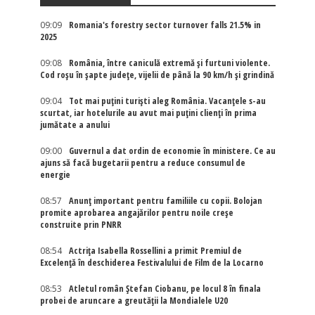
09:09
Romania's forestry sector turnover falls 21.5% in
2025
09:08
România, între caniculă extremă și furtuni violente.
Cod roșu în șapte județe, vijelii de până la 90 km/h și grindină
09:04
Tot mai puțini turiști aleg România. Vacanțele s-au
scurtat, iar hotelurile au avut mai puțini clienți în prima
jumătate a anului
09:00
Guvernul a dat ordin de economie în ministere. Ce au
ajuns să facă bugetarii pentru a reduce consumul de
energie
08:57
Anunț important pentru familiile cu copii. Bolojan
promite aprobarea angajărilor pentru noile creșe
construite prin PNRR
08:54
Actriţa Isabella Rossellini a primit Premiul de
Excelenţă în deschiderea Festivalului de Film de la Locarno
08:53
Atletul român Ștefan Ciobanu, pe locul 8 în finala
probei de aruncare a greutății la Mondialele U20