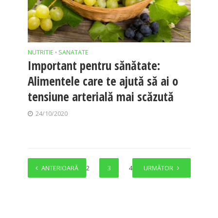
NUTRITIE
SANATATE
•
Important pentru sănătate:
Alimentele care te ajută să ai o
tensiune arterială mai scăzută
24/10/2020
ANTERIOARĂ
1
2
3
4
URMĂTOR
5