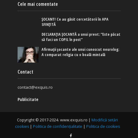
Cele mai comentate
ȘOCANT! Ce au găsit cercetătorii în APA
SFINȚITĂ
DECLARAȚIA ȘOCANTĂ a unui preot: ”Este păcat
să faci un COPIL în post”
Afirmaţii şocante ale unui cunoscut neurolog:
A comparat religia cu o boală mintală
Contact
contact@exquis.ro
Publicitate
Copyright © 2017-2024. www.exquis.ro |
Modifică setări
cookies
|
Politica de confidențialitate
|
Politica de cookies