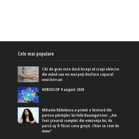
Cele mai populare
Cât de grav este dacă începi să scapi obiecte
din mână sau nu mai poți desface capacul
unui borcan
HOROSCOP 9 august 2026
Mihaela Rădulescu a primit o lovitură din
partea părinților lui Felix Baumgartner: „Am
fost ștearsă complet din existența lui, de
parcă aș fi făcut ceva greșit. Chiar se tem de
mine”