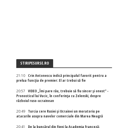
STIRIPESURSE.RO
21:10
Crin Antonescu indică principalul favorit pentru a
prelua funcția de premier: El ar trebui să fie
20:57
VIDEO „Îmi pare rău, trebuie să fiu sincer și onest” -
Pronosticul lui Vucic, în conferința cu Zelenski, despre
războiul ruso-ucrainean
20:49
Turcia cere Rusiei și Ucrainei un moratoriu pe
atacurile asupra navelor comerciale din Marea Neagră
20:41
De la buncărul din Fieni la Academia Franceză: