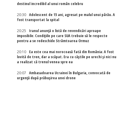
destinul incredibil al unui român celebru
20:30
Adolescent de 15 ani, agresat pe malul unui pârău. A
fost transportat la spital
20:25
Iranul anunță o listă de revendicări aproape
imposibile: Condițiile pe care SUA trebuie să le respecte
pentru a se redeschide Strâmtoarea Ormuz
20:10
Ea este cea mai norocoasă fată din România: A fost
lovită de tren, dar a scăpat. Era cu căștile pe urechi și nici nu
a realizat că trenul venea spre ea
20:07
Ambasadoarea Ucrainei în Bulgaria, convocată de
urgență după prăbușirea unei drone