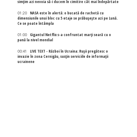
simțim azi nevoia să-i ducem în cimitire cât mai îndepărtate
01:20
NASA este în alertă: o bucată de rachetă cu
dimensiunile unui bloc cu 5 etaje se prăbușește azi pe Lună.
Ce se poate întâmpla
01:00
Gigantul Netflix s-a confruntat marţi seară cu o
pană la nivel mondial
00:41
LIVE TEXT - Război în Ucraina: Rușii pregătesc o
invazie în zona Cernigău, susțin serviciile de informații
ucrainene