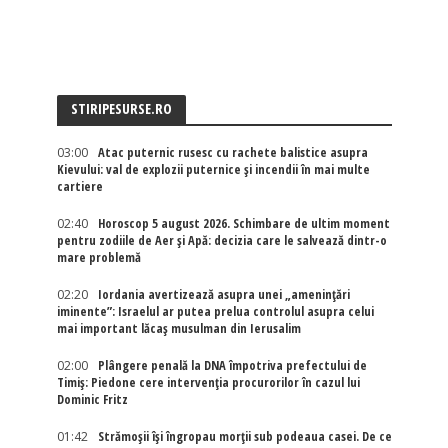
STIRIPESURSE.RO
03:00
Atac puternic rusesc cu rachete balistice asupra
Kievului: val de explozii puternice și incendii în mai multe
cartiere
02:40
Horoscop 5 august 2026. Schimbare de ultim moment
pentru zodiile de Aer și Apă: decizia care le salvează dintr-o
mare problemă
02:20
Iordania avertizează asupra unei „amenințări
iminente”: Israelul ar putea prelua controlul asupra celui
mai important lăcaș musulman din Ierusalim
02:00
Plângere penală la DNA împotriva prefectului de
Timiș: Piedone cere intervenția procurorilor în cazul lui
Dominic Fritz
01:42
Strămoșii își îngropau morții sub podeaua casei. De ce