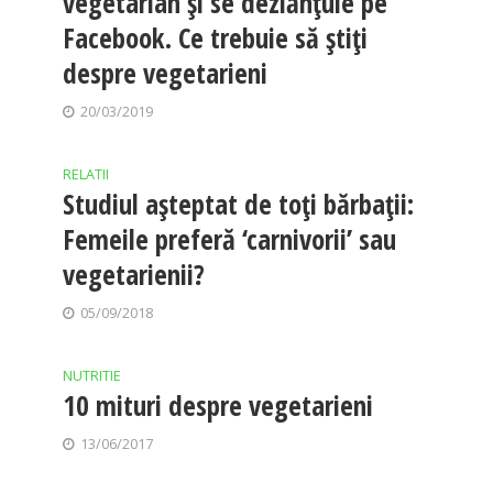
vegetarian şi se dezlănţuie pe
Facebook. Ce trebuie să ştiţi
despre vegetarieni
20/03/2019
RELATII
Studiul aşteptat de toţi bărbaţii:
Femeile preferă ‘carnivorii’ sau
vegetarienii?
05/09/2018
NUTRITIE
10 mituri despre vegetarieni
13/06/2017