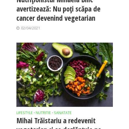
avertizează: Nu poți scăpa de
cancer devenind vegetarian
02/04/2021
LIFESTYLE
NUTRITIE
SANATATE
•
•
Mihai Trăistariu a redevenit