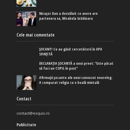
Nicușor Dan a dezvăluit ce avere are
partenera sa, Mirabela Grădinaru
Cele mai comentate
ȘOCANT! Ce au găsit cercetătorii în APA
SFINȚITĂ
DECLARAȚIA ȘOCANTĂ a unui preot: ”Este păcat
să faci un COPIL în post”
Afirmaţii şocante ale unui cunoscut neurolog:
A comparat religia cu o boală mintală
Contact
contact@exquis.ro
Publicitate