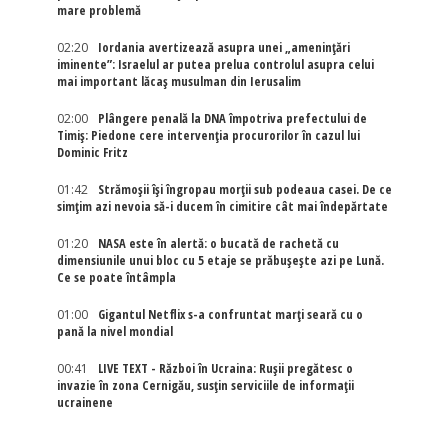
mare problemă
02:20
Iordania avertizează asupra unei „amenințări
iminente”: Israelul ar putea prelua controlul asupra celui
mai important lăcaș musulman din Ierusalim
02:00
Plângere penală la DNA împotriva prefectului de
Timiș: Piedone cere intervenția procurorilor în cazul lui
Dominic Fritz
01:42
Strămoșii își îngropau morții sub podeaua casei. De ce
simțim azi nevoia să-i ducem în cimitire cât mai îndepărtate
01:20
NASA este în alertă: o bucată de rachetă cu
dimensiunile unui bloc cu 5 etaje se prăbușește azi pe Lună.
Ce se poate întâmpla
01:00
Gigantul Netflix s-a confruntat marţi seară cu o
pană la nivel mondial
00:41
LIVE TEXT - Război în Ucraina: Rușii pregătesc o
invazie în zona Cernigău, susțin serviciile de informații
ucrainene