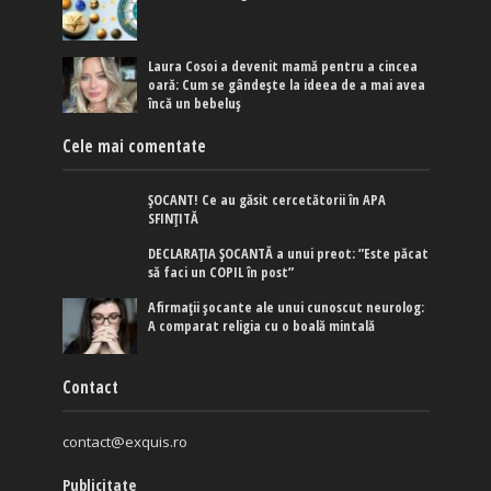
Laura Cosoi a devenit mamă pentru a cincea
oară: Cum se gândește la ideea de a mai avea
încă un bebeluș
Cele mai comentate
ȘOCANT! Ce au găsit cercetătorii în APA
SFINȚITĂ
DECLARAȚIA ȘOCANTĂ a unui preot: ”Este păcat
să faci un COPIL în post”
Afirmaţii şocante ale unui cunoscut neurolog:
A comparat religia cu o boală mintală
Contact
contact@exquis.ro
Publicitate