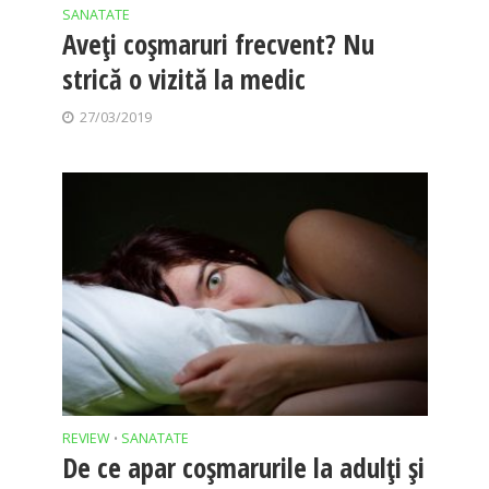
SANATATE
Aveți coșmaruri frecvent? Nu
strică o vizită la medic
27/03/2019
REVIEW
SANATATE
•
De ce apar coșmarurile la adulți și