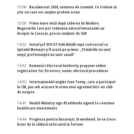
15:06
Bacalaureat 2026, sesiunea de toamnă. Ce trebuie să
știe cei care vor susține probele scrise
15:00
Prima mare miză după căderea lui Maduro.
Negocierile care pot redesena viitorul Venezuelei au
început la Caracas, proces susținut de SUA
14:52
Fostul șef DIICOT Felix Bănilă rupe contractul cu
Spitalul Moinești și îl acuză pe primar: „Primăriile nu sunt
moșii, profesioniștii nu sunt vasali”
14:52
Romania's Electoral Authority proposes online
registration for EU voters, easier electoral procedures
14:50
Internaţionalul englez Ivan Toney, care a participat
la CM, pus sub acuzare în urma unei agresiuni într-un club
de noapte
14:47
Health Ministry sign 49 addenda signed to continue
healthcare investments
14:44
Prognoza pentru București, în weekend. Se va trece
brusc de la căldură sufocantă la furtuni