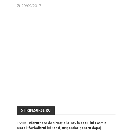
29/09/2017
STIRIPESURSE.RO
15:08
Răsturnare de situație la TAS în cazul lui Cosmin
Matei: fotbalistul lui Sepsi, suspendat pentru dopaj