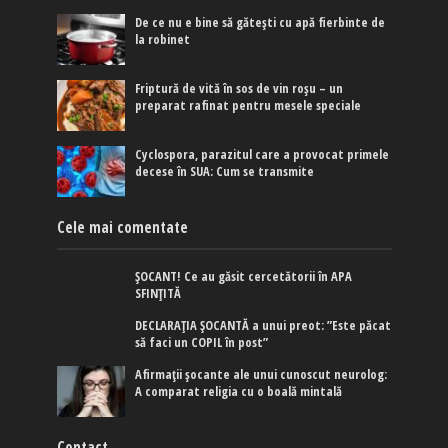
De ce nu e bine să gătești cu apă fierbinte de
la robinet
Friptură de vită în sos de vin roșu – un
preparat rafinat pentru mesele speciale
Cyclospora, parazitul care a provocat primele
decese în SUA: Cum se transmite
Cele mai comentate
ȘOCANT! Ce au găsit cercetătorii în APA
SFINȚITĂ
DECLARAȚIA ȘOCANTĂ a unui preot: ”Este păcat
să faci un COPIL în post”
Afirmaţii şocante ale unui cunoscut neurolog:
A comparat religia cu o boală mintală
Contact