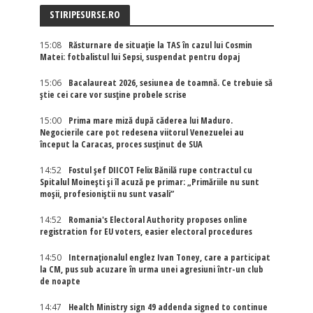
STIRIPESURSE.RO
15:08
Răsturnare de situație la TAS în cazul lui Cosmin
Matei: fotbalistul lui Sepsi, suspendat pentru dopaj
15:06
Bacalaureat 2026, sesiunea de toamnă. Ce trebuie să
știe cei care vor susține probele scrise
15:00
Prima mare miză după căderea lui Maduro.
Negocierile care pot redesena viitorul Venezuelei au
început la Caracas, proces susținut de SUA
14:52
Fostul șef DIICOT Felix Bănilă rupe contractul cu
Spitalul Moinești și îl acuză pe primar: „Primăriile nu sunt
moșii, profesioniștii nu sunt vasali”
14:52
Romania's Electoral Authority proposes online
registration for EU voters, easier electoral procedures
14:50
Internaţionalul englez Ivan Toney, care a participat
la CM, pus sub acuzare în urma unei agresiuni într-un club
de noapte
14:47
Health Ministry sign 49 addenda signed to continue