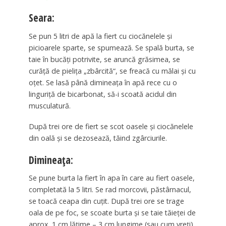
Seara:
Se pun 5 litri de apă la fiert cu ciocănelele şi
picioarele sparte, se spumează. Se spală burta, se
taie în bucăţi potrivite, se aruncă grăsimea, se
curăţă de pieliţa „zbârcită“, se freacă cu mălai şi cu
oţet. Se lasă până dimineaţa în apă rece cu o
linguriţă de bicarbonat, să-i scoată acidul din
musculatură.
După trei ore de fiert se scot oasele şi ciocănelele
din oală şi se dezosează, tăind zgârciurile.
Dimineaţa:
Se pune burta la fiert în apa în care au fiert oasele,
completată la 5 litri. Se rad morcovii, păstârnacul,
se toacă ceapa din cuţit. După trei ore se trage
oala de pe foc, se scoate burta şi se taie tăieţei de
aprox. 1 cm lăţime – 3 cm lungime (sau cum vreţi).