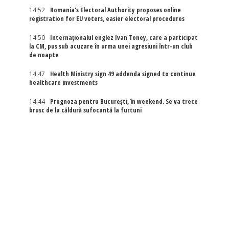
14:52
Romania's Electoral Authority proposes online
registration for EU voters, easier electoral procedures
14:50
Internaţionalul englez Ivan Toney, care a participat
la CM, pus sub acuzare în urma unei agresiuni într-un club
de noapte
14:47
Health Ministry sign 49 addenda signed to continue
healthcare investments
14:44
Prognoza pentru București, în weekend. Se va trece
brusc de la căldură sufocantă la furtuni