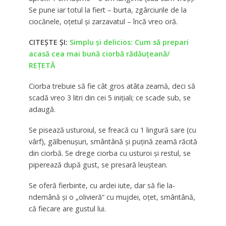
Se pune iar totul la fiert – burta, zgârciurile de la
ciocănele, oţetul şi zarzavatul – încă vreo oră.
CITEȘTE ȘI:
Simplu şi delicios: Cum să prepari
acasă cea mai bună ciorbă rădăuțeană/
REŢETĂ
Ciorba trebuie să fie cât gros atâta zeamă, deci să
scadă vreo 3 litri din cei 5 iniţiali; ce scade sub, se
adaugă.
Se pisează usturoiul, se freacă cu 1 lingură sare (cu
vârf), gălbenuşuri, smântână şi puţină zeamă răcită
din ciorbă. Se drege ciorba cu usturoi şi restul, se
piperează după gust, se presară leuştean.
Se oferă fierbinte, cu ardei iute, dar să fie la-
ndemână şi o „olivieră“ cu mujdei, oţet, smântână,
că fiecare are gustul lui.