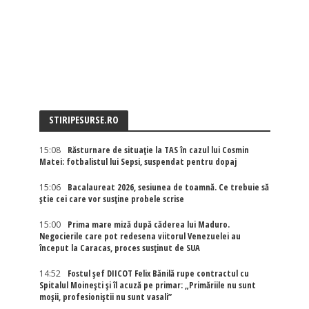
STIRIPESURSE.RO
15:08
Răsturnare de situație la TAS în cazul lui Cosmin
Matei: fotbalistul lui Sepsi, suspendat pentru dopaj
15:06
Bacalaureat 2026, sesiunea de toamnă. Ce trebuie să
știe cei care vor susține probele scrise
15:00
Prima mare miză după căderea lui Maduro.
Negocierile care pot redesena viitorul Venezuelei au
început la Caracas, proces susținut de SUA
14:52
Fostul șef DIICOT Felix Bănilă rupe contractul cu
Spitalul Moinești și îl acuză pe primar: „Primăriile nu sunt
moșii, profesioniștii nu sunt vasali”