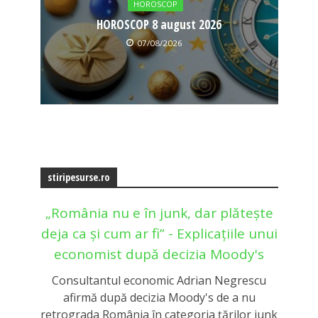
HOROSCOP
HOROSCOP 8 august 2026
07/08/2026
stiripesurse.ro
„România nu e în junk, dar plătește
deja ca și cum ar fi” - Explicațiile unui
economist după decizia Moody's
Consultantul economic Adrian Negrescu
afirmă după decizia Moody's de a nu
retrograda România în categoria țărilor junk