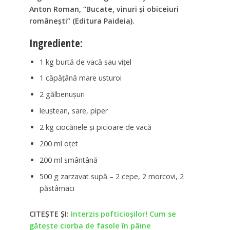
Anton Roman, “Bucate, vinuri şi obiceiuri
româneşti” (Editura Paideia).
Ingrediente:
1 kg burtă de vacă sau viţel
1 căpăţână mare usturoi
2 gălbenuşuri
leuştean, sare, piper
2 kg ciocănele şi picioare de vacă
200 ml oţet
200 ml smântână
500 g zarzavat supă – 2 cepe, 2 morcovi, 2
păstârnaci
CITEȘTE ȘI:
Interzis pofticioșilor! Cum se
gătește ciorba de fasole în pâine