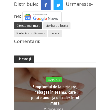
Distribuie:
Urmareste-
ne:
Citeste mai mult
ciorba de burta
Radu Anton Roman
reteta
Comentarii:
Citește și
SANATATE
Simptomul de la picioare,
nebagat în seamă, care
poate anunța un colesterol
mare
08/08/2026