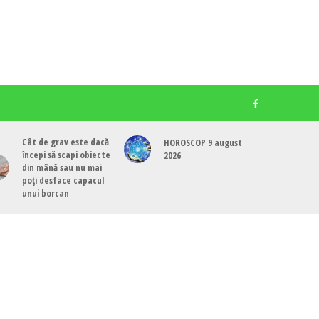
Cât de grav este dacă
HOROSCOP 9 august
începi să scapi obiecte
2026
din mână sau nu mai
poți desface capacul
unui borcan