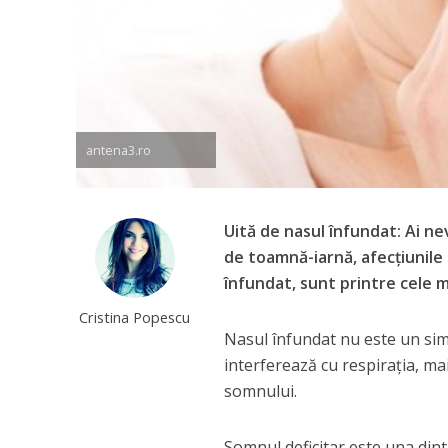
antena3.ro
Uită de nasul înfundat: Ai n
de toamnă-iarnă, afecțiunile 
înfundat, sunt printre cele m
Cristina Popescu
Nasul înfundat nu este un si
interferează cu respirația, mai 
somnului.
Somnul deficitar este una dintr