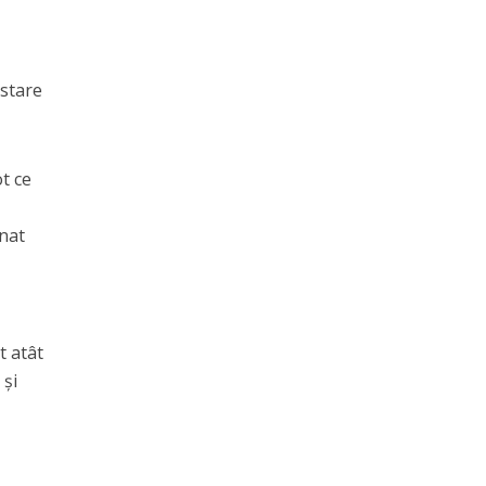
 stare
ot ce
onat
t atât
 și