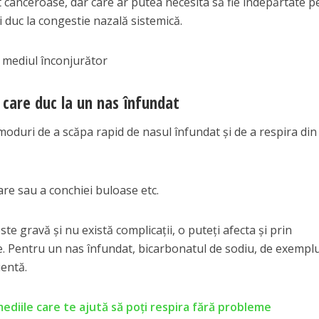
 canceroase, dar care ar putea necesita să fie îndepărtate p
i duc la congestie nazală sistemică.
n mediul înconjurător
 care duc la un nas înfundat
 moduri de a scăpa rapid de nasul înfundat și de a respira di
are sau a conchiei buloase etc.
te gravă și nu există complicații, o puteți afecta și prin
e. Pentru un nas înfundat, bicarbonatul de sodiu, de exemplu
ientă.
diile care te ajută să poți respira fără probleme