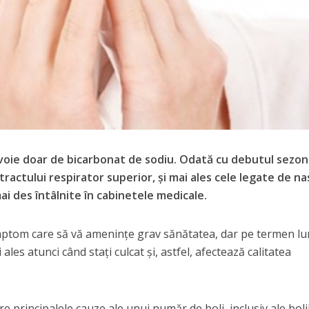
evoie doar de bicarbonat de sodiu. Odată cu debutul sezon
tractului respirator superior, și mai ales cele legate de na
ai des întâlnite în cabinetele medicale.
mptom care să vă amenințe grav sănătatea, dar pe termen l
ales atunci când stați culcat și, astfel, afectează calitatea
e principalele cauze ale unui număr de boli, inclusiv ale boli