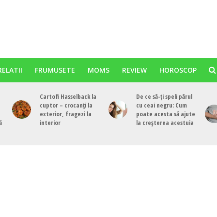
RELATII
FRUMUSETE
MOMS
REVIEW
HOROSCOP
Cartofi Hasselback la
De ce să-ți speli părul
cuptor – crocanți la
cu ceai negru: Cum
exterior, fragezi la
poate acesta să ajute
ă
interior
la creșterea acestuia