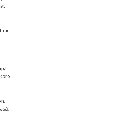
nas
ebuie
ipă.
 care
on,
casă,