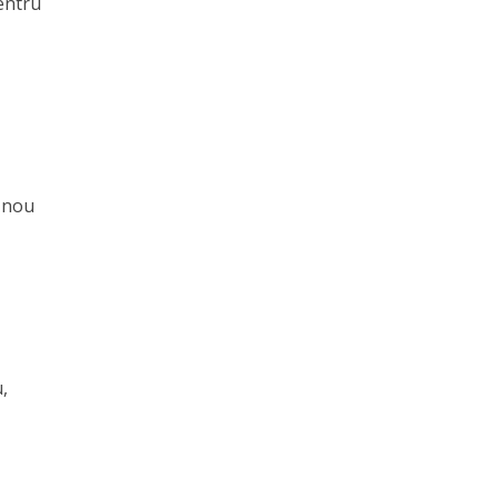
entru
n nou
,