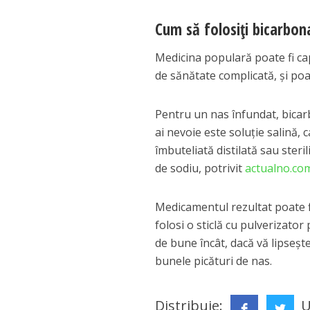
Cum să folosiți bicarbon
Medicina populară poate fi ca
de sănătate complicată, și poat
Pentru un nas înfundat, bicarb
ai nevoie este soluție salină, 
îmbuteliată distilată sau steri
de sodiu, potrivit
actualno.co
Medicamentul rezultat poate fi 
folosi o sticlă cu pulverizator
de bune încât, dacă vă lipseșt
bunele picături de nas.
Distribuie:
U