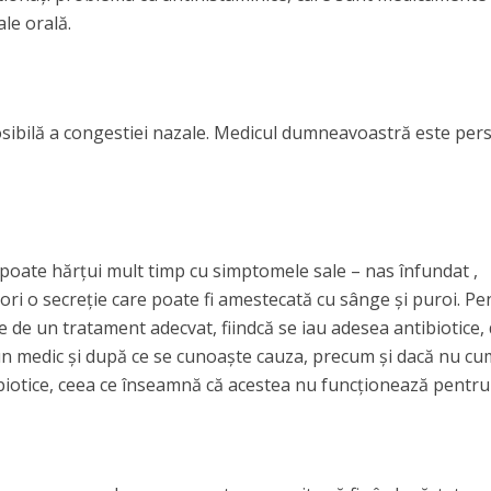
ale orală.
osibilă a congestiei nazale. Medicul dumneavoastră este pe
 poate hărțui mult timp cu simptomele sale – nas înfundat ,
eori o secreție care poate fi amestecată cu sânge și puroi. Pe
 de un tratament adecvat, fiindcă se iau adesea antibiotice,
un medic și după ce se cunoaște cauza, precum și dacă nu c
biotice, ceea ce înseamnă că acestea nu funcționează pentru 