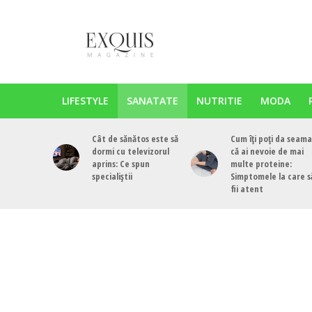
LIFESTYLE
SANATATE
NUTRITIE
MODA
Cât de sănătos este să
Cum îți poți da seama
dormi cu televizorul
că ai nevoie de mai
aprins: Ce spun
multe proteine:
specialiștii
Simptomele la care s
fii atent