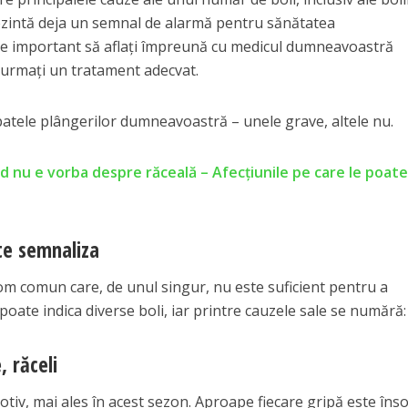
ezintă deja un semnal de alarmă pentru sănătatea
e important să aflați împreună cu medicul dumneavoastră
ă urmați un tratament adecvat.
spatele plângerilor dumneavoastră – unele grave, altele nu.
d nu e vorba despre răceală – Afecțiunile pe care le poat
te semnaliza
m comun care, de unul singur, nu este suficient pentru a
oate indica diverse boli, iar printre cauzele sale se numără:
, răceli
otiv, mai ales în acest sezon. Aproape fiecare gripă este înso