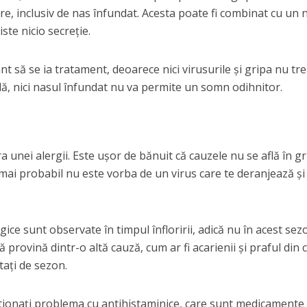
e, inclusiv de nas înfundat. Acesta poate fi combinat cu un 
ste nicio secreție.
nt să se ia tratament, deoarece nici virusurile și gripa nu tr
lă, nici nasul înfundat nu va permite un somn odihnitor.
 unei alergii. Este ușor de bănuit că cauzele nu se află în gr
mai probabil nu este vorba de un virus care te deranjează și
rgice sunt observate în timpul înfloririi, adică nu în acest sez
ă provină dintr-o altă cauză, cum ar fi acarienii și praful din 
tați de sezon.
tionați problema cu antihistaminice, care sunt medicamente