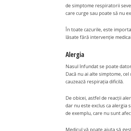
de simptome respiratorii sever
care curge sau poate să nu exi
În toate cazurile, este importa
lăsate fără intervenție medica
Alergia
Nasul înfundat se poate datora
Dacă nu ai alte simptome, cel 
cauzează respirația dificilă.
De obicei, astfel de reacții ale
dar nu este exclus ca alergia s
de exemplu, care nu sunt afec
Medicul vă poate ajuta să ges