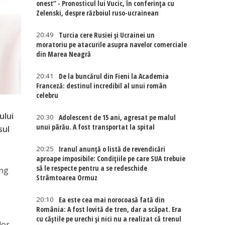
onest” - Pronosticul lui Vucic, în conferința cu
Zelenski, despre războiul ruso-ucrainean
20:49
Turcia cere Rusiei și Ucrainei un
moratoriu pe atacurile asupra navelor comerciale
din Marea Neagră
20:41
De la buncărul din Fieni la Academia
Franceză: destinul incredibil al unui român
celebru
ului
20:30
Adolescent de 15 ani, agresat pe malul
unui pârău. A fost transportat la spital
sul
20:25
Iranul anunță o listă de revendicări
aproape imposibile: Condițiile pe care SUA trebuie
să le respecte pentru a se redeschide
ung
Strâmtoarea Ormuz
20:10
Ea este cea mai norocoasă fată din
România: A fost lovită de tren, dar a scăpat. Era
cu căștile pe urechi și nici nu a realizat că trenul
lor