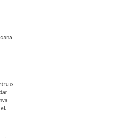
rsoana
ntru o
 dar
umva
el.