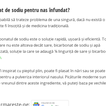
at de sodiu pentru nas înfundat?
pabilă să trateze problema de una singură, dacă nu există o
e fi însoțită și de medicina tradițională.
onatul de sodiu este o soluție rapidă, ușoară și eficientă. T
care nu este altceva decât sare, bicarbonat de sodiu și apă
lizată, soluție la care se adaugă ¼ linguriță de sare și bicarb
m
.
inspirat cu pieptul plin, poate fi plasat în nări sau se poate
 pentru a pulveriza interiorul nasului. Picăturile moderne sun
e vreunul dintre aceste ingrediente, vă puteți baza pe vechile
rmareste-ne: