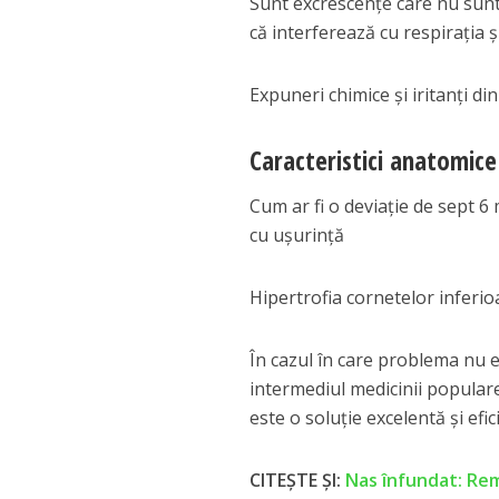
Sunt excrescențe care nu sunt
că interferează cu respirația ș
Expuneri chimice și iritanți di
Caracteristici anatomice
Cum ar fi o deviație de sept 6
cu ușurință
Hipertrofia cornetelor inferio
În cazul în care problema nu es
intermediul medicinii popular
este o soluție excelentă și efic
CITEȘTE ȘI:
Nas înfundat: Reme