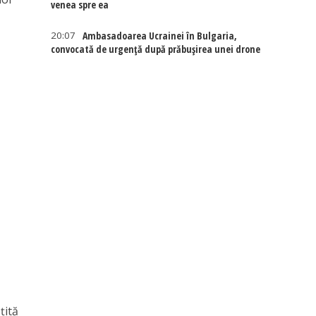
venea spre ea
20:07
Ambasadoarea Ucrainei în Bulgaria,
convocată de urgență după prăbușirea unei drone
e
țită