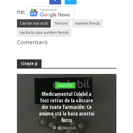
ne:
Citeste mai mult
fericire
oameni fericiti
varsta la care suntem fericiti
Comentarii:
Citește și
SANATATE
Medicamentul Colebil a
fost retras de la vânzare
din toate farmaciile: Ce
anume stă la baza acestui
lucru
06/08/2026