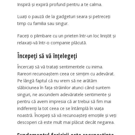
Inspiră și expiră profund pentru a te calma.
Luați o pauză de la gadgeturi seara și petreceți
timp cu familia sau singur.
Faceți o plimbare cu un prieten într-un loc liniștit și
relaxați-vă într-o companie plăcută.
Începeți să vă înțelegeți
Încercați să vă tratați sentimentele cu inima.
Rareori recunoaștem ceea ce simțim cu adevărat.
Pe lângă faptul că nu vrem să ne arătăm
slăbiciunea în fața străinilor atunci când suntem
singuri, ne ascundem adevăratele sentimente și
pentru că avem impresia că ar trebui să fim mai
indiferenți la tot ceea ce se întâmplă în viața
noastră. Începeți să vă recunoașteți emoțiile și veți
descoperi că este mult mai plăcut decât negarea.