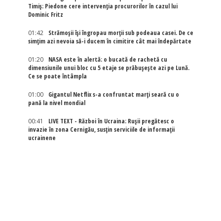
Timiș: Piedone cere intervenția procurorilor în cazul lui
Dominic Fritz
01:42
Strămoșii își îngropau morții sub podeaua casei. De ce
simțim azi nevoia să-i ducem în cimitire cât mai îndepărtate
01:20
NASA este în alertă: o bucată de rachetă cu
dimensiunile unui bloc cu 5 etaje se prăbușește azi pe Lună.
Ce se poate întâmpla
01:00
Gigantul Netflix s-a confruntat marţi seară cu o
pană la nivel mondial
00:41
LIVE TEXT - Război în Ucraina: Rușii pregătesc o
invazie în zona Cernigău, susțin serviciile de informații
ucrainene