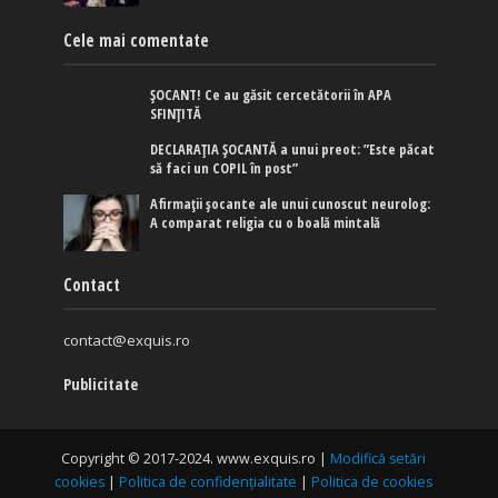
Cele mai comentate
ȘOCANT! Ce au găsit cercetătorii în APA
SFINȚITĂ
DECLARAȚIA ȘOCANTĂ a unui preot: ”Este păcat
să faci un COPIL în post”
Afirmaţii şocante ale unui cunoscut neurolog:
A comparat religia cu o boală mintală
Contact
contact@exquis.ro
Publicitate
Copyright © 2017-2024. www.exquis.ro |
Modifică setări
cookies
|
Politica de confidențialitate
|
Politica de cookies