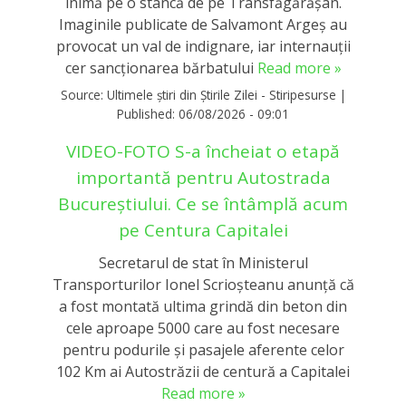
inimă pe o stâncă de pe Transfăgărășan.
Imaginile publicate de Salvamont Argeș au
provocat un val de indignare, iar internauții
cer sancționarea bărbatului
Read more »
Source:
Ultimele știri din Știrile Zilei - Stiripesurse
|
Published:
06/08/2026 - 09:01
VIDEO-FOTO S-a încheiat o etapă
importantă pentru Autostrada
Bucureștiului. Ce se întâmplă acum
pe Centura Capitalei
Secretarul de stat în Ministerul
Transporturilor Ionel Scrioşteanu anunţă că
a fost montată ultima grindă din beton din
cele aproape 5000 care au fost necesare
pentru podurile şi pasajele aferente celor
102 Km ai Autostrăzii de centură a Capitalei
Read more »