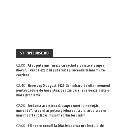
STIRIPESURSE.RO
03:00
Atac puternic rusesc cu rachete balistice asupra
Kievului: val de explozii puternice și incendii în mai multe
cartiere
02:40
Horoscop 5 august 2026. Schimbare de ultim moment
pentru zodiile de Aer și Apă: decizia care le salvează dintr-o
mare problemă
02:20
Iordania avertizează asupra unei „amenințări
iminente”: Israelul ar putea prelua controlul asupra celui
mai important lăcaș musulman din Ierusalim
02:00
Plângere penală la DNA împotriva prefectului de