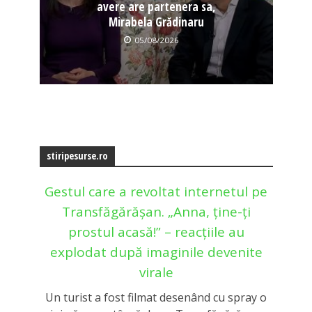
avere are partenera sa,
Mirabela Grădinaru
05/08/2026
stiripesurse.ro
Gestul care a revoltat internetul pe
Transfăgărășan. „Anna, ține-ți
prostul acasă!” – reacțiile au
explodat după imaginile devenite
virale
Un turist a fost filmat desenând cu spray o