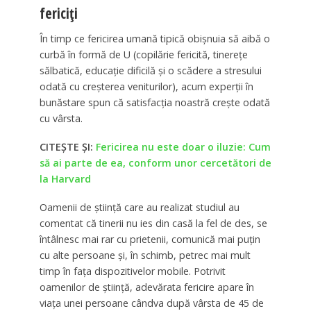
fericiți
În timp ce fericirea umană tipică obișnuia să aibă o
curbă în formă de U (copilărie fericită, tinerețe
sălbatică, educație dificilă și o scădere a stresului
odată cu creșterea veniturilor), acum experții în
bunăstare spun că satisfacția noastră crește odată
cu vârsta.
CITEȘTE ȘI:
Fericirea nu este doar o iluzie: Cum
să ai parte de ea, conform unor cercetători de
la Harvard
Oamenii de știință care au realizat studiul au
comentat că tinerii nu ies din casă la fel de des, se
întâlnesc mai rar cu prietenii, comunică mai puțin
cu alte persoane și, în schimb, petrec mai mult
timp în fața dispozitivelor mobile. Potrivit
oamenilor de știință, adevărata fericire apare în
viața unei persoane cândva după vârsta de 45 de