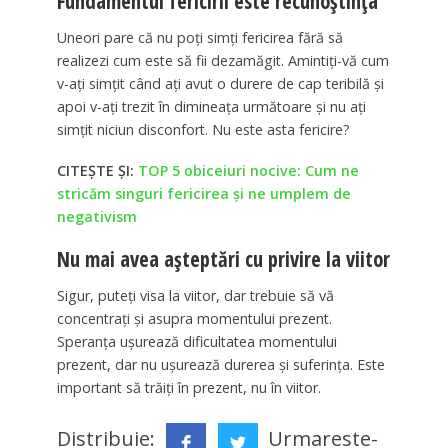
Fundamentul fericirii este recunoștința
Uneori pare că nu poți simți fericirea fără să
realizezi cum este să fii dezamăgit. Amintiți-vă cum
v-ați simțit când ați avut o durere de cap teribilă și
apoi v-ați trezit în dimineața următoare și nu ați
simțit niciun disconfort. Nu este asta fericire?
CITEȘTE ȘI:
TOP 5 obiceiuri nocive: Cum ne
stricăm singuri fericirea și ne umplem de
negativism
Nu mai avea așteptări cu privire la viitor
Sigur, puteți visa la viitor, dar trebuie să vă
concentrați și asupra momentului prezent.
Speranța ușurează dificultatea momentului
prezent, dar nu ușurează durerea și suferința. Este
important să trăiți în prezent, nu în viitor.
Distribuie:
Urmareste-