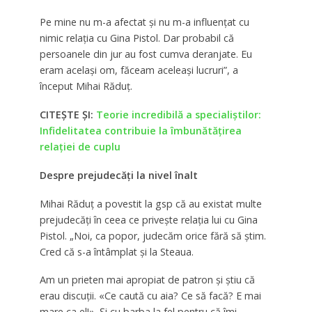
Pe mine nu m-a afectat și nu m-a influențat cu
nimic relația cu Gina Pistol. Dar probabil că
persoanele din jur au fost cumva deranjate. Eu
eram același om, făceam aceleași lucruri”, a
început Mihai Răduț.
CITEȘTE ȘI:
Teorie incredibilă a specialiştilor:
Infidelitatea contribuie la îmbunătăţirea
relaţiei de cuplu
Despre prejudecăți la nivel înalt
Mihai Răduț a povestit la gsp că au existat multe
prejudecăți în ceea ce privește relația lui cu Gina
Pistol. „Noi, ca popor, judecăm orice fără să știm.
Cred că s-a întâmplat și la Steaua.
Am un prieten mai apropiat de patron și știu că
erau discuții. «Ce caută cu aia? Ce să facă? E mai
mare ca el!». Și cu barba la fel pentru că îmi