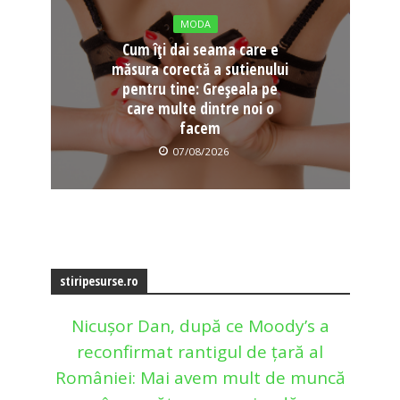
MODA
Cum îți dai seama care e
măsura corectă a sutienului
pentru tine: Greșeala pe
care multe dintre noi o
facem
07/08/2026
stiripesurse.ro
Nicușor Dan, după ce Moody’s a
reconfirmat rantigul de țară al
României: Mai avem mult de muncă