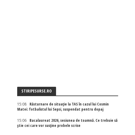
STIRIPESURSE.RO
15:08
Răsturnare de situație la TAS în cazul lui Cosmin
Matei: fotbalistul lui Sepsi, suspendat pentru dopaj
15:06
Bacalaureat 2026, sesiunea de toamnă. Ce trebuie să
știe cei care vor susține probele scrise