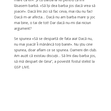
lăsasem barbă. «Să își dea barba jos dacă vrea să
joace!». Dacă îmi zici să fac ceva, mai rău nu fac!
Dacă m-ar afecta… Dacă nu am barba mare și joc
mai bine, o tai de tot! Dar dacă nu-mi dai niciun
argument?
Se spunea «Să se despartă de fata aia! Dacă nu,
nu mai joacă! Îi mănâncă toți banii!». Nu știu cine
spunea, doar aflam ce se spunea. Oameni din club.
Am auzit că existau discuții… Să îmi dau barba jos,
să mă despart de Gina”, a povestit fostul stelist la
GSP LIVE.