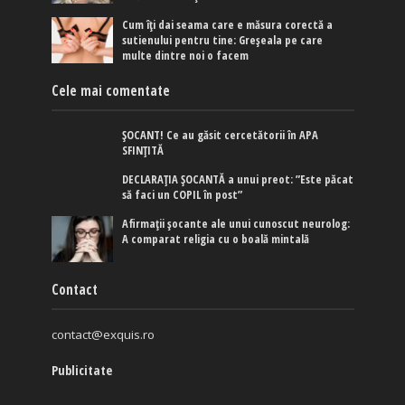
Cum îți dai seama care e măsura corectă a
sutienului pentru tine: Greșeala pe care
multe dintre noi o facem
Cele mai comentate
ȘOCANT! Ce au găsit cercetătorii în APA
SFINȚITĂ
DECLARAȚIA ȘOCANTĂ a unui preot: ”Este păcat
să faci un COPIL în post”
Afirmaţii şocante ale unui cunoscut neurolog:
A comparat religia cu o boală mintală
Contact
contact@exquis.ro
Publicitate