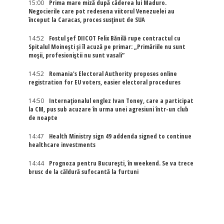
15:00
Prima mare miză după căderea lui Maduro.
Negocierile care pot redesena viitorul Venezuelei au
început la Caracas, proces susținut de SUA
14:52
Fostul șef DIICOT Felix Bănilă rupe contractul cu
Spitalul Moinești și îl acuză pe primar: „Primăriile nu sunt
moșii, profesioniștii nu sunt vasali”
14:52
Romania's Electoral Authority proposes online
registration for EU voters, easier electoral procedures
14:50
Internaţionalul englez Ivan Toney, care a participat
la CM, pus sub acuzare în urma unei agresiuni într-un club
de noapte
14:47
Health Ministry sign 49 addenda signed to continue
healthcare investments
14:44
Prognoza pentru București, în weekend. Se va trece
brusc de la căldură sufocantă la furtuni