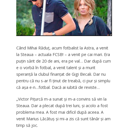
Când Mihai Răduț, acum fotbalist la Astra, a venit
la Steaua – actuala FCSB! – a venit pe cai mari. Era
puțin sărit de 20 de ani, era pe val… Dar după cum
e o vorbă în fotbal, a venit talent și a murit
speranță la clubul finanțat de Gigi Becali. Dar nu
pentru că nu s-ar fi ținut de treabă, ci pur și simplu
că așa e-n…fotbal. Dacă ai iubită de reviste…
„Victor Pițurcă m-a sunat și m-a convins să vin la
Steaua. Dar a plecat după trei luni, și acolo a fost
problema mea. A fost mai dificil după aceea. A
venit Marius Lăcătuș și mi-a zis că sunt tânăr și am
timp să joc.