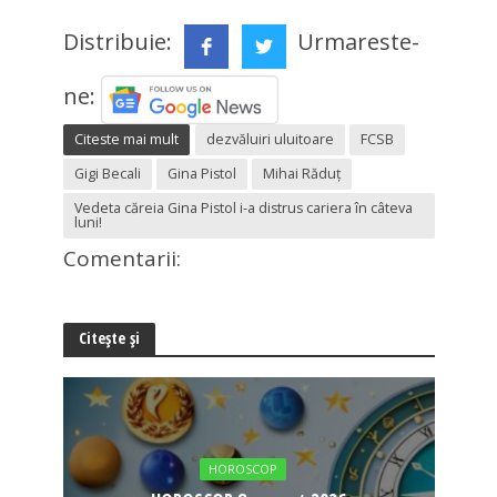
Distribuie:
Urmareste-
ne:
Citeste mai mult
dezvăluiri uluitoare
FCSB
Gigi Becali
Gina Pistol
Mihai Răduț
Vedeta căreia Gina Pistol i-a distrus cariera în câteva
luni!
Comentarii:
Citește și
HOROSCOP