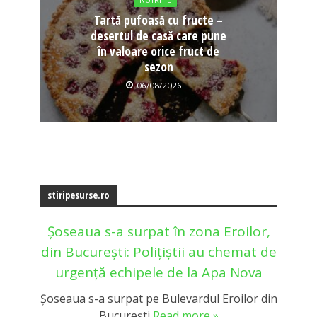
NUTRITIE
Tartă pufoasă cu fructe –
desertul de casă care pune
în valoare orice fruct de
sezon
06/08/2026
stiripesurse.ro
Șoseaua s-a surpat în zona Eroilor,
din București: Polițiștii au chemat de
urgență echipele de la Apa Nova
Șoseaua s-a surpat pe Bulevardul Eroilor din
București
Read more »