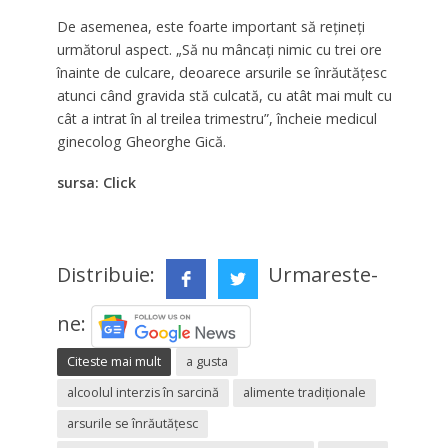
De asemenea, este foarte important să reţineţi
următorul aspect. „Să nu
mânca
ţi
nimic cu trei ore
înainte de culcare, deoarece arsurile se înrăutățesc
atunci când
gravida stă
culcată, cu atât mai mult cu
cât a intrat în al treilea trimestru”,
încheie
medicul
ginecolog Gheorghe Gică.
sursa: Click
Distribuie:
Urmareste-
ne:
Citeste mai mult
a gusta
alcoolul interzis în sarcină
alimente tradiţionale
arsurile se înrăutăţesc