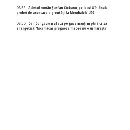
08:53
Atletul român Ștefan Ciobanu, pe locul 8 în finala
probei de aruncare a greutății la Mondialele U20
08:50
Dan Dungaciu îi atacă pe guvernanți în plină criza
energetică: 'Nici măcar prognoza meteo nu o urmărești'