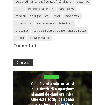
ce puteţi mânca dacă sunteţi însărcinate
cozonac
drob
excepţia să fie o zi
fără exces
medicul Gheorghe Gică
miel
moderatie
nu a mânca
nu consumaţi băuturi reci
proteine
ştiţi ce să alegeţi de pe masa de Paşte
un ou
viitoare mămici
Comentarii:
Citește și
LIFESTYLE
Gina Pistol a mărturisit că
nu a simțit că a aparținut
nimănui de când era mică:
Cine este totuși persoana
care a schimbat acest lucru