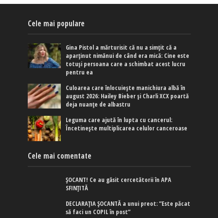
Cele mai populare
Gina Pistol a mărturisit că nu a simțit că a
aparținut nimănui de când era mică: Cine este
totuși persoana care a schimbat acest lucru
pentru ea
Culoarea care înlocuiește manichiura albă în
august 2026: Hailey Bieber și Charli XCX poartă
deja nuanțe de albastru
Leguma care ajută în lupta cu cancerul:
Încetinește multiplicarea celulor canceroase
Cele mai comentate
ȘOCANT! Ce au găsit cercetătorii în APA
SFINȚITĂ
DECLARAȚIA ȘOCANTĂ a unui preot: ”Este păcat
să faci un COPIL în post”