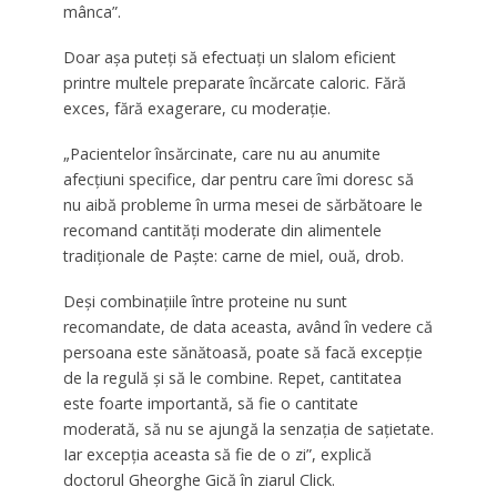
mânca”.
Doar aşa puteţi să efectuaţi un slalom eficient
printre multele preparate încărcate caloric. Fără
exces, fără exagerare, cu moderaţie.
„Pacientelor însărcinate, care nu au anumite
afecţiuni specifice, dar pentru care îmi doresc să
nu aibă probleme în urma mesei de sărbătoare le
r
ecomand cantităţi moderate din alimentele
tradiţionale de Paşte: carne de miel, ouă, drob.
Deşi combinaţiile între proteine nu sunt
recomandate, de data aceasta, având în vedere că
persoana este sănătoasă, poate să facă excepţie
de la regulă şi să le combine. Repet, cantitatea
este foarte importantă, să fie o cantitate
moderată, să nu se ajungă la senzaţia de saţietate.
Iar excepția aceasta să fie de o zi”,
explică
doctorul
Gheorghe Gică
în ziarul Click.