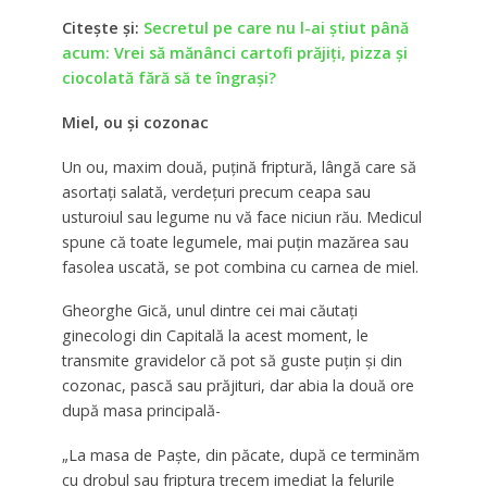
Citeşte şi:
Secretul pe care nu l-ai ştiut până
acum: Vrei să mănânci cartofi prăjiţi, pizza şi
ciocolată fără să te îngraşi?
Miel, ou şi cozonac
Un ou, maxim două, puţină friptură, lângă care să
asortaţi salată, verdeţuri precum ceapa sau
usturoiul sau legume nu vă face niciun rău. Medicul
spune că toate legumele, mai puţin mazărea sau
fasolea uscată, se pot combina cu carnea de miel.
Gheorghe Gică, unul dintre cei mai căutaţi
ginecologi din Capitală la acest moment, le
transmite gravidelor că pot să guste puţin şi din
cozonac, pască sau prăjituri, dar abia la două ore
după masa principală-
„La masa de Paște, din păcate, după ce terminăm
cu drobul sau friptura trecem imediat la felurile