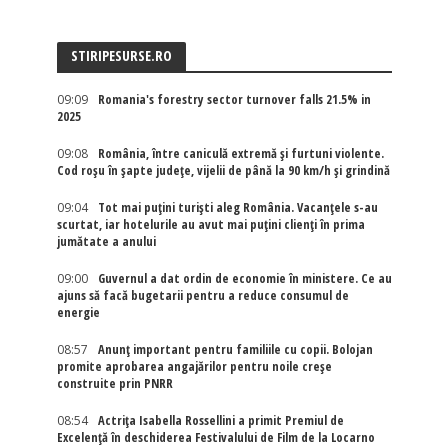
STIRIPESURSE.RO
09:09
Romania's forestry sector turnover falls 21.5% in
2025
09:08
România, între caniculă extremă și furtuni violente.
Cod roșu în șapte județe, vijelii de până la 90 km/h și grindină
09:04
Tot mai puțini turiști aleg România. Vacanțele s-au
scurtat, iar hotelurile au avut mai puțini clienți în prima
jumătate a anului
09:00
Guvernul a dat ordin de economie în ministere. Ce au
ajuns să facă bugetarii pentru a reduce consumul de
energie
08:57
Anunț important pentru familiile cu copii. Bolojan
promite aprobarea angajărilor pentru noile creșe
construite prin PNRR
08:54
Actriţa Isabella Rossellini a primit Premiul de
Excelenţă în deschiderea Festivalului de Film de la Locarno