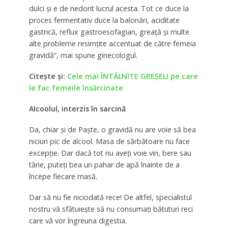
dulci și e de nedorit lucrul acesta. Tot ce duce la
proces fermentativ duce la balonări, aciditate
gastrică, reflux gastroesofagian, greață și multe
alte probleme resimțite accentuat de către femeia
gravidă”,
mai spune ginecologul.
Citeşte şi:
Cele mai ÎNTÂLNITE GREȘELI pe care
le fac femeile însărcinate
Alcoolul, interzis în sarcină
Da, chiar şi de Paşte, o gravidă nu are voie să bea
niciun pic de alcool. Masa de sărbătoare nu face
excepție. Dar dacă tot nu aveţi voie vin, bere sau
tărie, puteţi bea un pahar de apă înainte de a
începe fiecare masă.
Dar să nu fie niciodată rece! De altfel, specialistul
nostru vă sfătuieşte să nu consumaţi bătuturi reci
care vă vor îngreuna digestia.