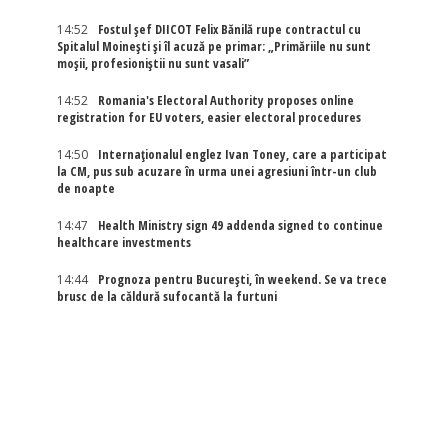
14:52
Fostul șef DIICOT Felix Bănilă rupe contractul cu
Spitalul Moinești și îl acuză pe primar: „Primăriile nu sunt
moșii, profesioniștii nu sunt vasali”
14:52
Romania's Electoral Authority proposes online
registration for EU voters, easier electoral procedures
14:50
Internaţionalul englez Ivan Toney, care a participat
la CM, pus sub acuzare în urma unei agresiuni într-un club
de noapte
14:47
Health Ministry sign 49 addenda signed to continue
healthcare investments
14:44
Prognoza pentru București, în weekend. Se va trece
brusc de la căldură sufocantă la furtuni