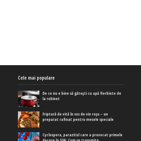
Cele mai populare
De ce nu e bine să gătești cu apă fierbinte de
la robinet
Friptură de vită în sos de vin roșu – un
preparat rafinat pentru mesele speciale
Cyclospora, parazitul care a provocat primele
decese în SUA: Cum se transmite