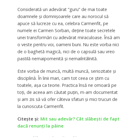
Considerată un adevărat ”guru” de mai toate
doamnele și domnișoarele care au norocul să
apuce să lucreze cu ea, celebra Carmenfit, pe
numele ei Carmen Sorban, deține toate secretele
unei transformări cu adevărat miraculoase. Însă am
o veste pentru voi, oameni buni. Nu este vorba nici
de o baghetă magică, nici de o capsulă sau vreo
pastilă nemaipomenită și nemaiîntâlnită.
Este vorba de muncă, multă muncă, seriozitate și
disciplină. În linii mari, cam tot ceea ce știm cu
toatele, așa ca teorie. Practica însă ne omoară pe
toți, de aceea am căutat puțin, m-am documentat
și am zis să vă ofer câteva sfaturi și mici trucuri de
la cunoscuta Carmenfit.
Citește și:
Mit sau adevăr? Cât slăbești de fapt
dacă renunți la pâine