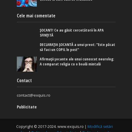
Cele mai comentate
ȘOCANT! Ce au găsit cercetătorii în APA
SFINȚITĂ
DECLARAȚIA ȘOCANTĂ a unui preot: ”Este păcat
să faci un COPIL în post”
Afirmaţii şocante ale unui cunoscut neurolog:
A comparat religia cu o boală mintală
Contact
contact@exquis.ro
Publicitate
Copyright © 2017-2024. www.exquis.ro |
Modifică setări