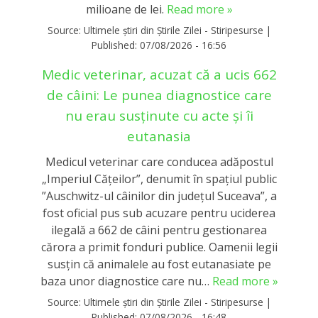
milioane de lei.
Read more »
Source:
Ultimele știri din Știrile Zilei - Stiripesurse
|
Published:
07/08/2026 - 16:56
Medic veterinar, acuzat că a ucis 662
de câini: Le punea diagnostice care
nu erau susținute cu acte și îi
eutanasia
Medicul veterinar care conducea adăpostul
„Imperiul Căţeilor”, denumit în spaţiul public
”Auschwitz-ul câinilor din judeţul Suceava”, a
fost oficial pus sub acuzare pentru uciderea
ilegală a 662 de câini pentru gestionarea
cărora a primit fonduri publice. Oamenii legii
susțin că animalele au fost eutanasiate pe
baza unor diagnostice care nu…
Read more »
Source:
Ultimele știri din Știrile Zilei - Stiripesurse
|
Published:
07/08/2026 - 16:48