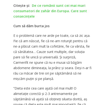
Citește și:
De ce românii sunt cei mai mari
consumatori de zahăr din Europa. Care sunt
consecințele
Cum să dăm burta jos
E o problemă care ne arde pe toate, ca să zic așa.
Fie că am născut, fie că ne-am rotunjit pentru că
ne-a plăcut cam mult la cofetărie, fie ca vârsta, fie
că sănătatea… Cauze sunt multiple, dar soluția
pare să fie unică și universală. Și surpriză,
Carmenfit ne spune că nu e musai să băgăm
abdomene dimineața, la prânz și seara. Deși n-ar fi
rău ca măcar de trei ori pe săptămână să ne
mișcăm puțin și pe planșă.
”Dieta este cea care ajută cel mai mult! O
alimetație corectă și 2-3 antrenamente pe
săptămână vă ajută să obțineți silueta dorită, aș
spune că dieta este mult mai importantă, fie că