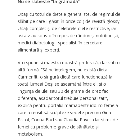
Nu se slăbește ”la grămadă”
Uitați cu totul de dietele generaliste, de regimul de
slăbit pe care-l găsiți în orice colț de revistă glossy.
Uitați complet și de celebrele diete restrictive, iar
asta v-au spus-o în repetate rânduri și nutriționiști,
medici diabetologi, specialiști în cercetare
alimentară și experți.
V-o spune și maestra noastră preferată, dar sub o
altă formă. ”Să ne înțelegem, nu există dieta
Carmenfit, o singură dietă care funcționează la
toată lumea! Deși se aseamănă între el, și o
linguriță de ulei sau 30 de grame de orez fac
diferența, așadar totul trebuie personalizat!”,
explică pentru portalul mamapentrudoi.ro femeia
care a reușit să sculpteze vedete precum Gina
Pistol, Corina Bud sau Claudia Pavel, dar și mii de
femei cu probleme grave de sănătate și
metabolism.