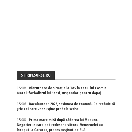
STIRIPESURSE.RO
15:08
Răsturnare de situație la TAS în cazul lui Cosmin
Matei: fotbalistul lui Sepsi, suspendat pentru dopaj
15:06
Bacalaureat 2026, sesiunea de toamnă. Ce trebuie să
știe cei care vor susține probele scrise
15:00
Prima mare miză după căderea lui Maduro.
Negocierile care pot redesena viitorul Venezuelei au
început la Caracas, proces susținut de SUA