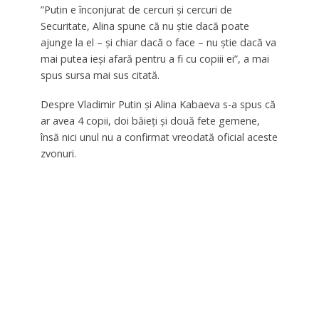
”Putin e înconjurat de cercuri şi cercuri de
Securitate, Alina spune că nu ştie dacă poate
ajunge la el – şi chiar dacă o face – nu ştie dacă va
mai putea ieşi afară pentru a fi cu copiii ei”, a mai
spus sursa mai sus citată.
Despre Vladimir Putin și Alina Kabaeva s-a spus că
ar avea 4 copii, doi băieţi şi două fete gemene,
însă nici unul nu a confirmat vreodată oficial aceste
zvonuri.