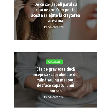
De ce să-ți speli părul cu
ceai negru: Cum poate
acesta să ajute la creșterea
acestuia
09/08/2026
SANATATE
Cât de grav este dacă
începi să scapi obiecte din
mână sau nu mai poți
desface capacul unui
borcan
09/08/2026