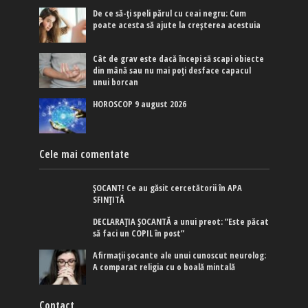
De ce să-ți speli părul cu ceai negru: Cum
poate acesta să ajute la creșterea acestuia
Cât de grav este dacă începi să scapi obiecte
din mână sau nu mai poți desface capacul
unui borcan
HOROSCOP 9 august 2026
Cele mai comentate
ȘOCANT! Ce au găsit cercetătorii în APA
SFINȚITĂ
DECLARAȚIA ȘOCANTĂ a unui preot: ”Este păcat
să faci un COPIL în post”
Afirmaţii şocante ale unui cunoscut neurolog:
A comparat religia cu o boală mintală
Contact