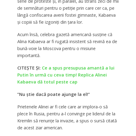
serie de proteste și, în paralel, au strâns zeci de mii
de semnături pentru o petiție prin care cer ca, pe
lângă confiscarea averii fostei gimnaste, Kabaeva
și copiii să fie izgoniți din țara lor.
Acum însă, celebra gazetă americană susține că
Alina Kabaeva ar fi rugată insistent să revină ea de
bună-voie la Moscova pentru o misiune
importantă.
CITEȘTE ȘI:
Ce a spus presupusa amantă a lui
Putin în urmă cu ceva timp! Replica Alinei
Kabaeva dă totul peste cap
”Nu știe dacă poate ajunge la el!”
Prietenele Alinei ar fi cele care ar implora-o să
plece în Rusia, pentru a-l convinge pe liderul de la
Kremlin să renunţe la invazie, a spus o sursă citată
de acest ziar american.