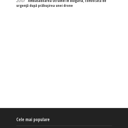
20:07
Ambasadoarea Ucrainei în Bulgaria, convocată de
urgență după prăbușirea unei drone
Cele mai populare