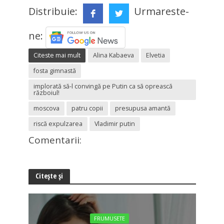
Distribuie:
Urmareste-
ne:
Citeste mai mult
Alina Kabaeva
Elvetia
fosta gimnastă
implorată să-l convingă pe Putin ca să oprească
războiul!
moscova
patru copii
presupusa amantă
riscă expulzarea
Vladimir putin
Comentarii:
Citește și
FRUMUSETE