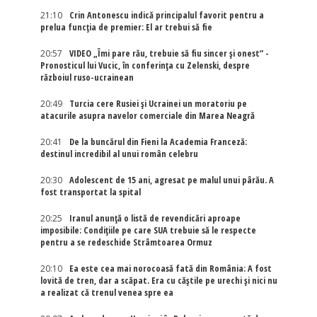
21:10
Crin Antonescu indică principalul favorit pentru a
prelua funcția de premier: El ar trebui să fie
20:57
VIDEO „Îmi pare rău, trebuie să fiu sincer și onest” -
Pronosticul lui Vucic, în conferința cu Zelenski, despre
războiul ruso-ucrainean
20:49
Turcia cere Rusiei și Ucrainei un moratoriu pe
atacurile asupra navelor comerciale din Marea Neagră
20:41
De la buncărul din Fieni la Academia Franceză:
destinul incredibil al unui român celebru
20:30
Adolescent de 15 ani, agresat pe malul unui pârău. A
fost transportat la spital
20:25
Iranul anunță o listă de revendicări aproape
imposibile: Condițiile pe care SUA trebuie să le respecte
pentru a se redeschide Strâmtoarea Ormuz
20:10
Ea este cea mai norocoasă fată din România: A fost
lovită de tren, dar a scăpat. Era cu căștile pe urechi și nici nu
a realizat că trenul venea spre ea