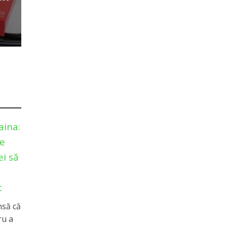
aina:
le
i să
t
nsă că
ru a