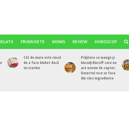
RELATII
FRUMUSETE
MOMS
REVIEW
HOROSCOP
Cât de mare este riscul
Prăjitura cu mango și
re
de a face diabet dacă
biscuiți Biscoff care nu
iei statine
are nevoie de cuptor:
Desertul rece se face
din cinci ingrediente