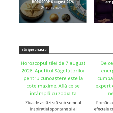
HOROSCOP 6 august 2026
are 
05/08/2026
stiripesurse.ro
Horoscopul zilei de 7 august
De c
2026. Apetitul Săgetătorilor
energ
pentru cunoaștere este la
cumpă
cote maxime. Află ce se
expert 
întâmplă cu zodia ta
ne
Ziua de astăzi stă sub semnul
România 
inspirației spontane și al
efectele c