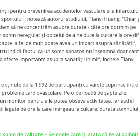
nţii pentru prevenirea accidentelor vasculare şi a infarctulu
sportului”, notează autorul studiului, Tianyi Huang. ”Chiar ş
dem să ne concentrăm asupra duratei- câte ore dormim pe
 somn neregulat şi obiceiul de a ne duce la culcare la ore dif
oapte la fel de mult poate avea un impact asupra sănătăţii”,
stru indică faptul că un somn sănătos nu înseamnă doar cant
nd efecte importante asupra sănătăţii inimii”, încheie Tianyi
 obţinute de la 1,992 de participanţi cu vârste cuprinse între 
e probleme cardiovasculare. Pe o perioadă de şapte zile,
e un monitor pentru a le putea obseva activitatea, iar astfel
ii legate de ora la care mergeau la culcare, durata somnului 
n somn de calitate – Semnele care îţi arată că te-ai odihnit