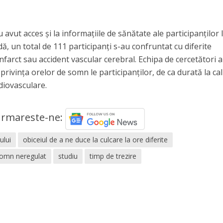
u avut acces şi la informaţiile de sănătate ale participanţilor 
dă, un total de 111 participanţi s-au confruntat cu diferite
farct sau accident vascular cerebral. Echipa de cercetători a
rivinţa orelor de somn le participanţilor, de ca durată la cal
rdiovasculare.
rmareste-ne:
ului
obiceiul de a ne duce la culcare la ore diferite
omn neregulat
studiu
timp de trezire