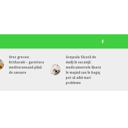
Orez grecesc
Greșeala făcută de
Kritharaki – garnitura
mulți în vacanță:
mediteraneană plină
medicamentele lăsate
de savoare
în mașină sau în bagaj
pot să aibă mari
probleme