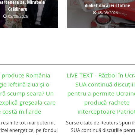
partenera sa, Mirabela
diabet dacă iei statine
Grădinaru
05/08/2026
05/08/2026
e produce România
LIVE TEXT - Război în Ucr
ie ieftină ziua și o
SUA continuă discuții
ră scump seara? Un
pentru a permite Ucraine
explică greșeala care
producă rachete
 costă miliarde
interceptoare Patrio
resimte tot mai puternic
Surse citate de Reuters spun î
rizei energetice, pe fondul
SUA continuă discuțiile pent