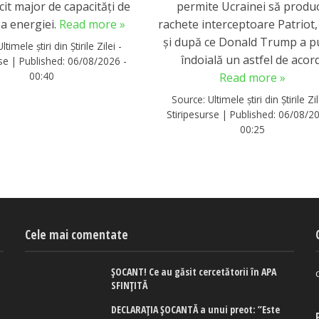
cit major de capacități de
permite Ucrainei să produ
 a energiei.
Read more »
rachete interceptoare Patriot,
și după ce Donald Trump a p
Ultimele știri din Știrile Zilei -
îndoială un astfel de acord
rse
|
Published:
06/08/2026 -
00:40
Read more »
Source:
Ultimele știri din Știrile Zil
Stiripesurse
|
Published:
06/08/20
00:25
Cele mai comentate
ȘOCANT! Ce au găsit cercetătorii în APA
SFINȚITĂ
DECLARAȚIA ȘOCANTĂ a unui preot: ”Este