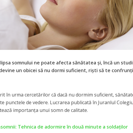
 lipsa somnului ne poate afecta sănătatea şi, încă un stud
evine un obicei să nu dormi suficient, rişti să te confrunţi
rit în urma cercetărilor că dacă nu dormim suficient, sănăta
te punctele de vedere. Lucrarea publicată în Juranlul Colegiu
tează importanţa unui somn de calitate.
nsomnii: Tehnica de adormire în două minute a soldaților