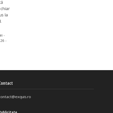
că
 chiar
us la
.
ei -
26 -
Contact
contact@exquis.ro
Publicitate