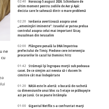
02:40
Horoscop 5 august 2026. Schimbare de
ultim moment pentru zodiile de Aer și Apă:
decizia care le salvează dintr-o mare problemă
02:20
Iordania avertizează asupra unei
„amenințări iminente”: Israelul ar putea prelua
controlul asupra celui mai important lăcaș
musulman din Ierusalim
02:00
Plângere penală la DNA împotriva
prefectului de Timiș: Piedone cere intervenția
iu ne
procurorilor în cazul lui Dominic Fritz
 cu
01:42
Strămoșii își îngropau morții sub podeaua
casei. De ce simțim azi nevoia să-i ducem în
cimitire cât mai îndepărtate
tea
lui
01:20
NASA este în alertă: o bucată de rachetă
cu dimensiunile unui bloc cu 5 etaje se prăbușește
azi pe Lună. Ce se poate întâmpla
01:00
Gigantul Netflix s-a confruntat marţi