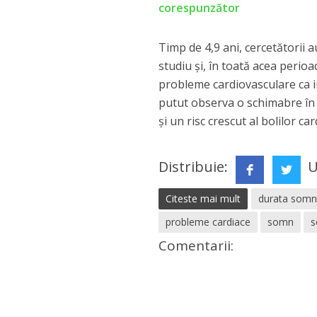
corespunzător
Timp de 4,9 ani, cercetătorii a
studiu şi, în toată acea perioa
probleme cardiovasculare ca in
putut observa o schimabre în p
şi un risc crescut al bolilor ca
Distribuie:
U
Citeste mai mult
durata somn
probleme cardiace
somn
s
Comentarii: