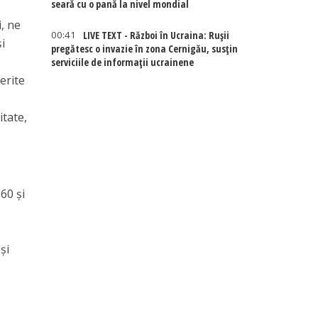
seară cu o pană la nivel mondial
i, ne
00:41
LIVE TEXT - Război în Ucraina: Rușii
i
pregătesc o invazie în zona Cernigău, susțin
serviciile de informații ucrainene
erite
itate,
60 şi
şi