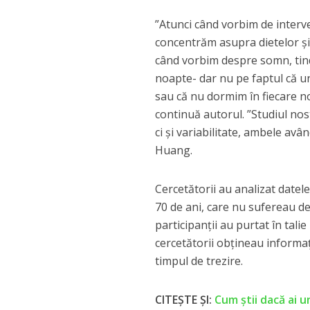
”Atunci când vorbim de interve
concentrăm asupra dietelor şi 
când vorbim despre somn, tin
noapte- dar nu pe faptul că un
sau că nu dormim în fiecare n
continuă autorul. ”Studiul no
ci şi variabilitate, ambele avâ
Huang.
Cercetătorii au analizat datele
70 de ani, care nu sufereau d
participanţii au purtat în tali
cercetătorii obţineau informaţ
timpul de trezire.
CITEȘTE ȘI:
Cum ştii dacă ai u