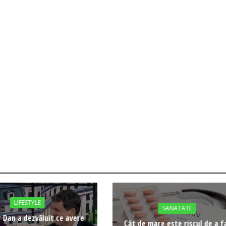
LIFESTYLE
SANATATE
 Dan a dezvăluit ce avere
Cât de mare este riscul de a f